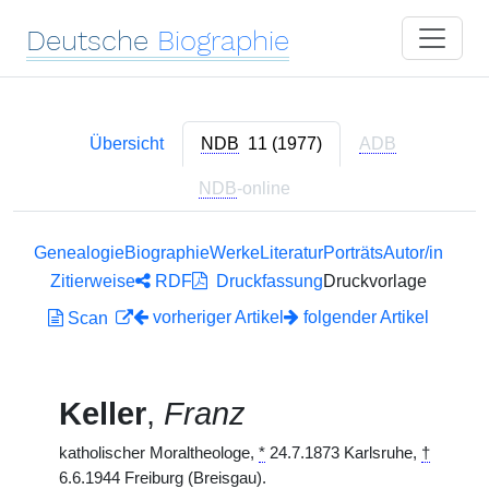
Deutsche
Biographie
Übersicht
NDB
11 (1977)
ADB
NDB
-online
Genealogie
Biographie
Werke
Literatur
Porträts
Autor/in
Zitierweise
RDF
Druckfassung
Druckvorlage
vorheriger Artikel
folgender Artikel
Scan
Keller
,
Franz
katholischer Moraltheologe,
*
24.7.1873 Karlsruhe,
†
6.6.1944 Freiburg (Breisgau).