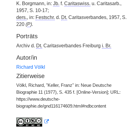
K. Borgmann, in:
Jb.
f.
Caritaswiss.
u. Caritasarb.,
1957, S. 10-17;
ders.
, in:
Festschr.
d.
Dt.
Caritasverbandes, 1957, S.
220
(
P
).
Porträts
Archiv d.
Dt.
Caritasverbandes Freiburg
i. Br.
Autor/in
Richard Völkl
Zitierweise
Völkl, Richard, "Keller, Franz" in: Neue Deutsche
Biographie 11 (1977), S. 435 f. [Online-Version]; URL:
https://www.deutsche-
biographie.de/gnd116174609.html#ndbcontent