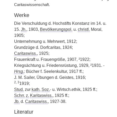
Caritaswissenschaft.
Werke
Die Verschuldung d. Hochstifts Konstanz im 14. u.
15.
Jh.
, 1903,
Bevölkerungspol.
u.
christl.
Moral,
1905;
Unternehmung u. Mehrwert, 1912;
Grundzüge d. Dorfcaritas, 1924;
Caritaswiss.
, 1925;
Frauenkraft u. Frauengröße, 1907, ²1922;
Kriegsächtung u. Friedensrüstung, 1929, ²1931. -
Hrsg.
:
Bücher f. Seelenkultur, 1917 ff.;
J. M. Sailer, Übungen d. Geistes, 1916;
2, 3
1919;
Stud.
zur
kath.
Soz.
- u. Wirtsch.ethik, 1925 ff.;
Schrr.
z.
Karitaswiss.
, 1925 ff.;
Jb.
d.
Caritaswiss.
, 1927-38.
Literatur