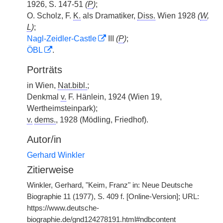
1926, S. 147-51
(
P
)
;
O. Scholz, F.
K.
als Dramatiker,
Diss.
Wien 1928
(
W
,
L
)
;
Nagl-Zeidler-Castle
III
(
P
)
;
ÖBL
.
Porträts
in Wien,
Nat.bibl.
;
Denkmal
v.
F. Hänlein, 1924 (Wien 19,
Wertheimsteinpark);
v.
dems.
, 1928 (Mödling, Friedhof).
Autor/in
Gerhard Winkler
Zitierweise
Winkler, Gerhard, "Keim, Franz" in: Neue Deutsche
Biographie 11 (1977), S. 409 f. [Online-Version]; URL:
https://www.deutsche-
biographie.de/gnd124278191.html#ndbcontent