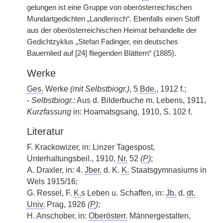
gelungen ist eine Gruppe von oberösterreichischen
Mundartgedichten „Landlerisch“. Ebenfalls einen Stoff
aus der oberösterreichischen Heimat behandelte der
Gedichtzyklus „Stefan Fadinger, ein deutsches
Bauernlied auf [24] fliegenden Blättern“ (1885).
Werke
Ges.
Werke
(mit Selbstbiogr.)
, 5
Bde.
, 1912 f.;
-
Selbstbiogr.:
Aus d. Bilderbuche m. Lebens, 1911,
Kurzfassung
in: Hoamatsgsang, 1910, S. 102 f.
Literatur
F. Krackowizer, in: Linzer Tagespost,
Unterhaltungsbeil., 1910,
Nr.
52
(
P
)
;
A. Draxler, in: 4.
Jber.
d. K.
K.
Staatsgymnasiums in
Wels 1915/16;
G. Ressel, F.
K.
s Leben u. Schaffen, in:
Jb.
d.
dt.
Univ.
Prag, 1926
(
P
)
;
H. Anschober, in:
Oberösterr.
Männergestalten,