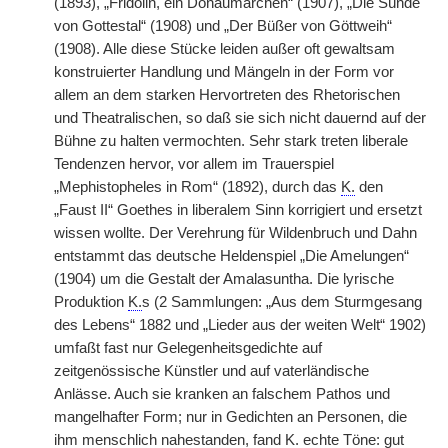
(1893), „Fridolin, ein Donaumärchen“ (1907), „Die Sünde
von Gottestal“ (1908) und „Der Büßer von Göttweih“
(1908). Alle diese Stücke leiden außer oft gewaltsam
konstruierter Handlung und Mängeln in der Form vor
allem an dem starken Hervortreten des Rhetorischen
und Theatralischen, so daß sie sich nicht dauernd auf der
Bühne zu halten vermochten. Sehr stark treten liberale
Tendenzen hervor, vor allem im Trauerspiel
„Mephistopheles in Rom“ (1892), durch das
K.
den
„Faust II“ Goethes in liberalem Sinn korrigiert und ersetzt
wissen wollte. Der Verehrung für Wildenbruch und Dahn
entstammt das deutsche Heldenspiel „Die Amelungen“
(1904) um die Gestalt der Amalasuntha. Die lyrische
Produktion
K.
s (2 Sammlungen: „Aus dem Sturmgesang
des Lebens“ 1882 und „Lieder aus der weiten Welt“ 1902)
umfaßt fast nur Gelegenheitsgedichte auf
zeitgenössische Künstler und auf vaterländische
Anlässe. Auch sie kranken an falschem Pathos und
mangelhafter Form; nur in Gedichten an Personen, die
ihm menschlich nahestanden, fand
K.
echte Töne: gut