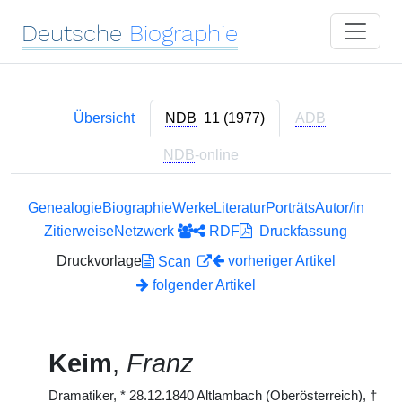
Deutsche
Biographie
Übersicht
NDB
11 (1977)
ADB
NDB
-online
Genealogie
Biographie
Werke
Literatur
Porträts
Autor/in
Zitierweise
Netzwerk
RDF
Druckfassung
Druckvorlage
vorheriger Artikel
Scan
folgender Artikel
Keim
,
Franz
Dramatiker,
*
28.12.1840 Altlambach (Oberösterreich),
†