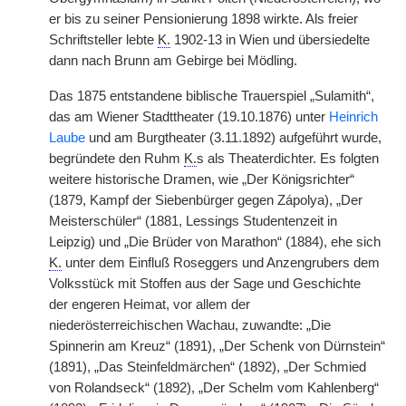
er bis zu seiner Pensionierung 1898 wirkte. Als freier
Schriftsteller lebte
K.
1902-13 in Wien und übersiedelte
dann nach Brunn am Gebirge bei Mödling.
Das 1875 entstandene biblische Trauerspiel „Sulamith“,
das am Wiener Stadttheater (19.10.1876) unter
Heinrich
Laube
und am Burgtheater (3.11.1892) aufgeführt wurde,
begründete den Ruhm
K.
s als Theaterdichter. Es folgten
weitere historische Dramen, wie „Der Königsrichter“
(1879, Kampf der Siebenbürger gegen Zápolya), „Der
Meisterschüler“ (1881, Lessings Studentenzeit in
Leipzig) und „Die Brüder von Marathon“ (1884), ehe sich
K.
unter dem Einfluß Roseggers und Anzengrubers dem
Volksstück mit Stoffen aus der Sage und Geschichte
der
|
engeren Heimat, vor allem der
niederösterreichischen Wachau, zuwandte: „Die
Spinnerin am Kreuz“ (1891), „Der Schenk von Dürnstein“
(1891), „Das Steinfeldmärchen“ (1892), „Der Schmied
von Rolandseck“ (1892), „Der Schelm vom Kahlenberg“