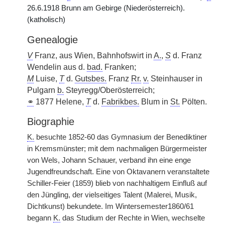
26.6.1918 Brunn am Gebirge (Niederösterreich).
(katholisch)
Genealogie
V
Franz, aus Wien, Bahnhofswirt in
A.
,
S
d. Franz
Wendelin aus d.
bad.
Franken;
M
Luise,
T
d.
Gutsbes.
Franz
Rr.
v.
Steinhauser in
Pulgarn
b.
Steyregg/Oberösterreich;
⚭
1877 Helene,
T
d.
Fabrikbes.
Blum in
St.
Pölten.
Biographie
K.
besuchte 1852-60 das Gymnasium der Benediktiner
in Kremsmünster; mit dem nachmaligen Bürgermeister
von Wels, Johann Schauer, verband ihn eine enge
Jugendfreundschaft. Eine von Oktavanern veranstaltete
Schiller-Feier (1859) blieb von nachhaltigem Einfluß auf
den Jüngling, der vielseitiges Talent (Malerei, Musik,
Dichtkunst) bekundete. Im Wintersemester1860/61
begann
K.
das Studium der Rechte in Wien, wechselte