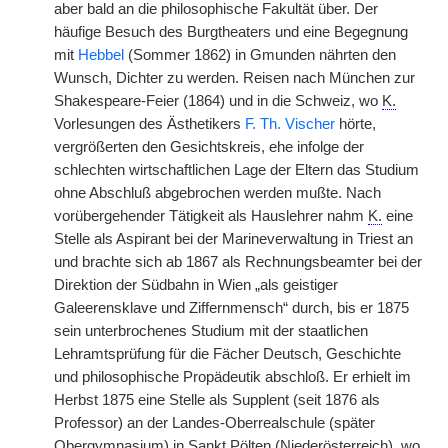
aber bald an die philosophische Fakultät über. Der
häufige Besuch des Burgtheaters und eine Begegnung
mit
Hebbel
(Sommer 1862) in Gmunden nährten den
Wunsch, Dichter zu werden. Reisen nach München zur
Shakespeare-Feier (1864) und in die Schweiz, wo
K.
Vorlesungen des Ästhetikers
F. Th. Vischer
hörte,
vergrößerten den Gesichtskreis, ehe infolge der
schlechten wirtschaftlichen Lage der Eltern das Studium
ohne Abschluß abgebrochen werden mußte. Nach
vorübergehender Tätigkeit als Hauslehrer nahm
K.
eine
Stelle als Aspirant bei der Marineverwaltung in Triest an
und brachte sich ab 1867 als Rechnungsbeamter bei der
Direktion der Südbahn in Wien „als geistiger
Galeerensklave und Ziffernmensch“ durch, bis er 1875
sein unterbrochenes Studium mit der staatlichen
Lehramtsprüfung für die Fächer Deutsch, Geschichte
und philosophische Propädeutik abschloß. Er erhielt im
Herbst 1875 eine Stelle als Supplent (seit 1876 als
Professor) an der Landes-Oberrealschule (später
Obergymnasium) in Sankt Pölten (Niederösterreich), wo