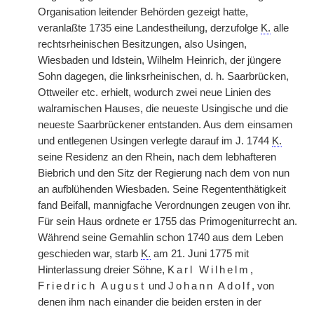
Organisation leitender Behörden gezeigt hatte,
veranlaßte 1735 eine Landestheilung, derzufolge
K.
alle
rechtsrheinischen Besitzungen, also Usingen,
Wiesbaden und Idstein, Wilhelm Heinrich, der jüngere
Sohn dagegen, die linksrheinischen, d. h. Saarbrücken,
Ottweiler etc. erhielt, wodurch zwei neue Linien des
walramischen Hauses, die neueste Usingische und die
neueste Saarbrückener entstanden. Aus dem einsamen
und entlegenen Usingen verlegte darauf im J. 1744
K.
seine Residenz an den Rhein, nach dem lebhafteren
Biebrich und den Sitz der Regierung nach dem von nun
an aufblühenden Wiesbaden. Seine Regententhätigkeit
fand Beifall, mannigfache Verordnungen zeugen von ihr.
Für sein Haus ordnete er 1755 das Primogeniturrecht an.
Während seine Gemahlin schon 1740 aus dem Leben
geschieden war, starb
K.
am 21. Juni 1775 mit
Hinterlassung dreier Söhne,
Karl Wilhelm,
Friedrich August
und
Johann Adolf
, von
denen ihm nach einander die beiden ersten in der