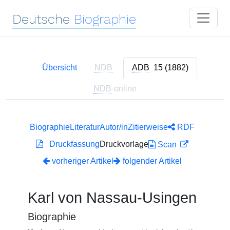
Deutsche
Biographie
Übersicht
NDB
ADB
15 (1882)
NDB
-online
Biographie
Literatur
Autor/in
Zitierweise
RDF
Druckfassung
Druckvorlage
Scan
vorheriger Artikel
folgender Artikel
Karl von Nassau-Usingen
Biographie