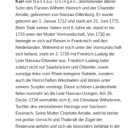
Karl
von
Nassau-Usingen
, überlebender älterer
Sohn des Fürsten Wilhelm Heinrich und der Charlotte
Amalie, geborenen von Nassau-Dillenburg. Er wurde
geboren am 1. Januar 1712 und starb am 21. Juni 1775.
Beim Tode seines Vaters erst 6 Jahre alt, stand er bis
1733 unter der Mutter Vormundschaft. Von 1730 an
bewegte er sich auf Reisen in Frankreich und den
Niederlanden. Während er noch unter der Vormundschaft
sich befand, starb im J. 1728 mit Friedrich Ludwig die
Linie Nassau-Ottweiler aus. Friedrich Ludwig hatte
zuletzt nicht nur Saarbrücken und Ottweiler, sowie
sonstige links vom Rhein belegene Gebiete, sondern
auch die Herrschaften Wiesbaden und Idstein unter
seinem Scepter vereinigt. Diese schönen Landestheile
fielen nunmehr an die Linie Nassau-Usingen. Am 26.
Decbr. 1734 vermählte sich
K.
mit Christiane Wilhelmine,
Tochter des verstorbenen Herzogs von Sachsen-
Eisenach. Seine Mutter Charlotte Amalie, welche bisher
mit großer Umsicht und Thatkraft die Zügel der
Regierung geführt und sich als besonders befähigt in der