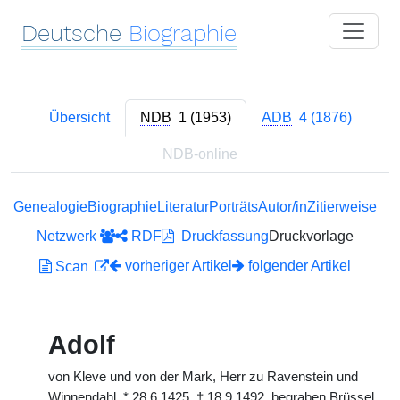
Deutsche
Biographie
Übersicht
NDB
1 (1953)
ADB
4 (1876)
NDB
-online
Genealogie
Biographie
Literatur
Porträts
Autor/in
Zitierweise
Netzwerk
RDF
Druckfassung
Druckvorlage
vorheriger Artikel
folgender Artikel
Scan
Adolf
von Kleve und von der Mark, Herr zu Ravenstein und
Winnendahl,
*
28.6.1425,
†
18.9.1492, begraben Brüssel