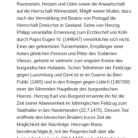
Ravenstein, Herpen und Uden sowie die Anwartschaft
auf die Herrschaft Winnendahl, Mitgift seiner Mutter, dazu
nach der Vermählung mit Beatrix von Portugal die
Herrschaft Dreischor in Seeland. Seine von Herzog
Philipp veranlaßte Ernennung zum Erzbischof von Köln
durch Papst Eugen IV. (1446/47) verwirklichte sich nicht.
Einer der gefeiertsten Turnierhelden, Empfänger einer
hohen jährlichen Pension und Ritter des Goldenen
Vlieses, gehörte er vielmehr zum engsten Kreise des
burgundischen Hofadels. Schon Teilnehmer der Feldzüge
gegen Luxemburg und Gent ist er im Guerre du Bien
Public (1465) und in den Kriegen gegen Lüttich (1467/68)
einer der führenden Hauptleute des burgundischen
Heeres. Herzog Karl von Burgund ernannte ihn für die
Zeit seiner Abwesenheit im lothringischen Feldzug zum
Statthalter in den Niederlanden (22.7.1475). Dessen Tod
eröffnete den klevischen Brüdern kurze Zeit die
Möglichkeit der Nachfolge. Herzogin Maria
bevollmächtigte
A.
mit der Regentschaft über alle