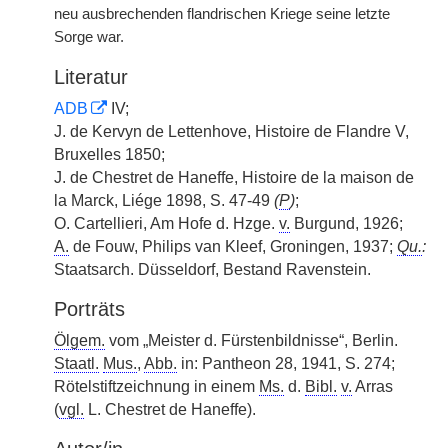
neu ausbrechenden flandrischen Kriege seine letzte
Sorge war.
Literatur
ADB
IV;
J. de Kervyn de Lettenhove, Histoire de Flandre V,
Bruxelles 1850;
J. de Chestret de Haneffe, Histoire de la maison de
la Marck, Liége 1898, S. 47-49
(
P
)
;
O. Cartellieri, Am Hofe d. Hzge.
v.
Burgund, 1926;
A.
de Fouw, Philips van Kleef, Groningen, 1937;
Qu.
:
Staatsarch. Düsseldorf, Bestand Ravenstein.
Porträts
Ölgem.
vom „Meister d. Fürstenbildnisse“, Berlin.
Staatl.
Mus.
,
Abb.
in: Pantheon 28, 1941, S. 274;
Rötelstiftzeichnung in einem
Ms.
d.
Bibl.
v.
Arras
(
vgl.
L. Chestret de Haneffe).