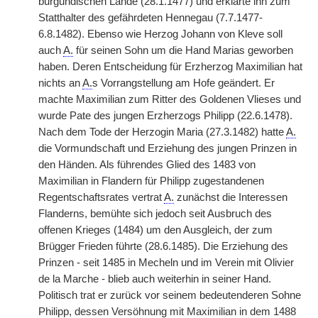
burgundischen Lande (28.1.1477) und erklärte ihn zum
Statthalter des gefährdeten Hennegau (7.7.1477-
6.8.1482). Ebenso wie Herzog Johann von Kleve soll
auch
A.
für seinen Sohn um die Hand Marias geworben
haben. Deren Entscheidung für Erzherzog Maximilian hat
nichts an
A.
s Vorrangstellung am Hofe geändert. Er
machte Maximilian zum Ritter des Goldenen Vlieses und
wurde Pate des jungen Erzherzogs Philipp (22.6.1478).
Nach dem Tode der Herzogin Maria (27.3.1482) hatte
A.
die Vormundschaft und Erziehung des jungen Prinzen in
den Händen. Als führendes Glied des 1483 von
Maximilian in Flandern für Philipp zugestandenen
Regentschaftsrates vertrat
A.
zunächst die Interessen
Flanderns, bemühte sich jedoch seit Ausbruch des
offenen Krieges (1484) um den Ausgleich, der zum
Brügger Frieden führte (28.6.1485). Die Erziehung des
Prinzen - seit 1485 in Mecheln und im Verein mit Olivier
de la Marche - blieb auch weiterhin in seiner Hand.
Politisch trat er zurück vor seinem bedeutenderen Sohne
Philipp, dessen Versöhnung mit Maximilian in dem 1488