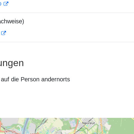
 D
achweise)
D
ungen
auf die Person andernorts