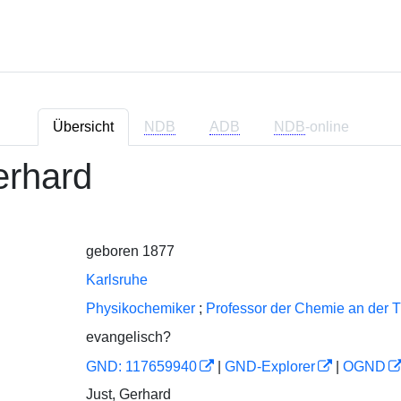
Übersicht
NDB
ADB
NDB
-online
erhard
geboren 1877
Karlsruhe
Physikochemiker
;
Professor der Chemie an der T
evangelisch?
GND: 117659940
|
GND-Explorer
|
OGND
Just, Gerhard