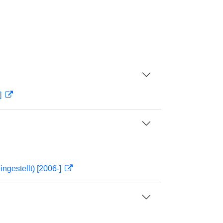
]
ngestellt) [2006-]