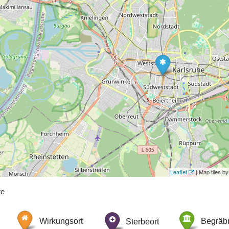
Leaflet
| Map tiles 
te
Wirkungsort
Sterbeort
Begräbn