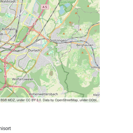
by BSB MDZ, under CC BY 3.0. Data by OpenStreetMap, under ODbL.
isort