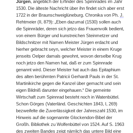
Jürgen
, angeblich der Erfinder des Spinnrades im Jahr
1530. Die älteste Nachricht über ihn findet sich aber erst
1722 in der Braunschweiglüneburg. Chronika von Ph.
J.
Rehtmeier (II, 879): „Eben dazumal (1530) sollen auch
die Spinnräder, deren sich jetzo das Frauenvolk bedient,
von einem Bürger und kunstreichen Steinmetzer und
Bildschnitzer mit Namen Meister Jürgen erdacht und
hierher gebracht seyn, welcher Meister in einem Kruge
jenseits Oelper damals gewohnt, wovon derselbe Krug
noch jetzo den Namen hat, daß er zum Spinnrade
genannt wird. Dieser Meister hat auch das Epitaphium
des alten berühmten Patricii Gerhardt Pauls in der St.
Martinikirche gegen die Kanzel über gemacht und sein
eigen Bildniß darunter eingehauen.“ Die gemeinte
Wirtschaft zum Spinnrad besteht noch in Watenbüttel.
Schon Görges (Vaterländ. Geschichten 1843, I, 269)
bezweifelte die Zuverlässigkeit der Jahreszahl 1530, im
Hinweis auf die sogenannte Glockendon-Bibel der
Großh. Bibliothek zu Wolfenbüttel von 1524. Auf S. 1963
des zweiten Bandes zeigt nämlich das untere Bild eine