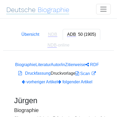
Deutsche
Biographie
Übersicht
NDB
ADB
50 (1905)
NDB
-online
Biographie
Literatur
Autor/in
Zitierweise
RDF
Druckfassung
Druckvorlage
Scan
vorheriger Artikel
folgender Artikel
Jürgen
Biographie