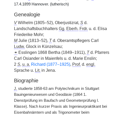
17.4.1899 Hannover. (lutherisch)
Genealogie
V
Wilhelm (1805–52), Oberjustizrat,
S
d.
Landschaftsbuchhalters
Gg.
Eberh.
Frdr.
u. d. Elisa
Friederike Mohr;
M
Julie (1813–52),
T
d. Oberamtspflegers Carl
Ludw.
Glock in Künzelsau;
⚭
Esslingen 1868 Bertha (1849–1911),
T
d. Pfarrers
Carl Osiander in Maienfels u. d. Marie Enslin;
2
S
,
u. a.
Richard (1877–1925)
,
Prof.
d.
engl.
Sprache u.
Lit.
in Jena.
Biographie
J.
studierte 1858-63 am Polytechnikum in Stuttgart
Bauingenieurwesen und Geodäsie (1864 1.
Dienstprüfung im Baufach und Geometerprüfung I.
Klasse). Nach kurzer Praxis als Ingenieurpraktikant bei
Eisenbahnämtern und als Trigonometer beim