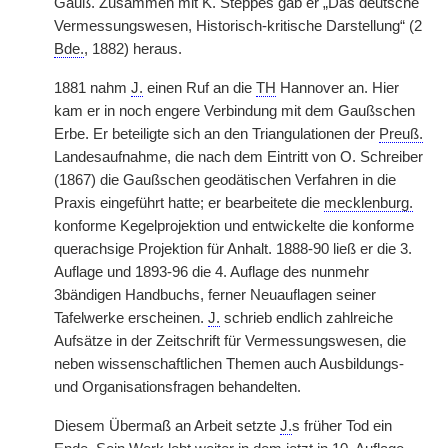
Gauß. Zusammen mit K. Steppes gab er „Das deutsche
Vermessungswesen, Historisch-kritische Darstellung“ (2
Bde.
, 1882) heraus.
1881 nahm
J.
einen Ruf an die
TH
Hannover an. Hier
kam er in noch engere Verbindung mit dem Gaußschen
Erbe. Er beteiligte sich an den Triangulationen der
Preuß.
Landesaufnahme, die nach dem Eintritt von O. Schreiber
(1867) die Gaußschen geodätischen Verfahren in die
Praxis eingeführt hatte; er bearbeitete die
mecklenburg.
konforme Kegelprojektion und entwickelte die konforme
querachsige Projektion für Anhalt. 1888-90 ließ er die 3.
Auflage und 1893-96 die 4. Auflage des nunmehr
3bändigen Handbuchs, ferner Neuauflagen seiner
Tafelwerke erscheinen.
J.
schrieb endlich zahlreiche
Aufsätze in der Zeitschrift für Vermessungswesen, die
neben wissenschaftlichen Themen auch Ausbildungs-
und Organisationsfragen behandelten.
Diesem Übermaß an Arbeit setzte
J.
s früher Tod ein