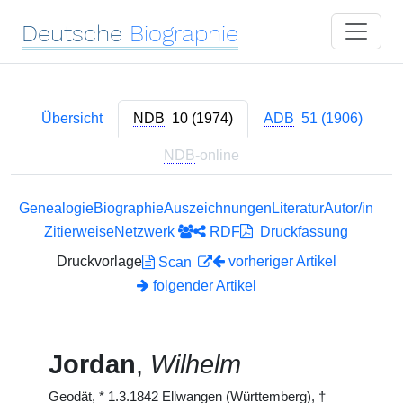
Deutsche
Biographie
Übersicht
NDB
10 (1974)
ADB
51 (1906)
NDB
-online
Genealogie
Biographie
Auszeichnungen
Literatur
Autor/in
Zitierweise
Netzwerk
RDF
Druckfassung
Druckvorlage
vorheriger Artikel
Scan
folgender Artikel
Jordan
,
Wilhelm
Geodät,
*
1.3.1842 Ellwangen (Württemberg),
†