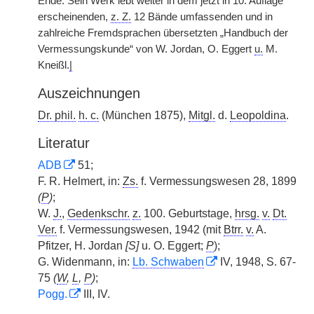
Ende. Sein Werk lebt weiter in dem jetzt in 10. Auflage
erscheinenden,
z. Z.
12 Bände umfassenden und in
zahlreiche Fremdsprachen übersetzten „Handbuch der
Vermessungskunde“ von W. Jordan, O. Eggert
u.
M.
Kneißl.
|
Auszeichnungen
Dr. phil.
h. c.
(München 1875),
Mitgl.
d.
Leopoldina
.
Literatur
ADB
51;
F. R. Helmert, in:
Zs.
f. Vermessungswesen 28, 1899
(
P
)
;
W.
J.
,
Gedenkschr.
z.
100. Geburtstage,
hrsg.
v.
Dt.
Ver.
f. Vermessungswesen, 1942 (mit
Btrr.
v.
A.
Pfitzer, H. Jordan
[S]
u. O. Eggert;
P
);
G. Widenmann, in:
Lb. Schwaben
IV, 1948, S. 67-
75
(
W
,
L
,
P
)
;
Pogg.
III, IV.