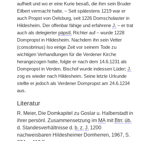
aufhielt und wo er eine Kurie besaß, die ihm sein Bruder
Eilbert vermacht hatte. – Seit spätestens 1219 war er
auch Propst von Oelsburg, seit 1226 Domscholaster in
Hildesheim. Der offenbar fähige und erfahrene
J.
– er trat
auch als delegierter
päpstl.
Richter auf – wurde 1228
Dompropst in Hildesheim. Nachdem ihn sein Vetter
(consobrinus) Iso einige Zeit vor seinem Tode zu
wichtigen Verhandlungen für die Verdener Kirche
herangezogen hatte, folgte er nach dem 14.6.1231 als
Dompropst in Verden. Bischof wurde indessen Lüder;
J.
zog es wieder nach Hildesheim. Seine letzte Urkunde
stellte er jedoch als Verdener Dompropst am 24.6.1234
aus.
Literatur
R. Meier, Die Domkapitel zu Goslar u. Halberstadt in
ihrer persönl. Zusammensetzung im
MA
mit
Btrr.
üb.
d. Standesverhältnisse d.
b. z.
J.
1200
nachweisbaren Hildesheimer Domherren, 1967, S.