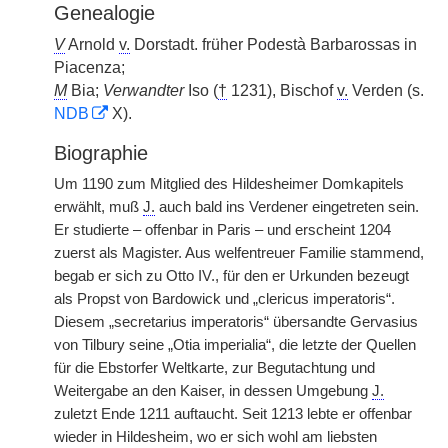
Genealogie
V
Arnold
v.
Dorstadt. früher Podestà Barbarossas in
Piacenza;
M
Bia;
Verwandter
Iso (
†
1231), Bischof
v.
Verden (s.
NDB
X).
Biographie
Um 1190 zum Mitglied des Hildesheimer Domkapitels
erwählt, muß
J.
auch bald ins Verdener eingetreten sein.
Er studierte – offenbar in Paris – und erscheint 1204
zuerst als Magister. Aus welfentreuer Familie stammend,
begab er sich zu Otto IV., für den er Urkunden bezeugt
als Propst von Bardowick und „clericus imperatoris“.
Diesem „secretarius imperatoris“ übersandte Gervasius
von Tilbury seine „Otia imperialia“, die letzte der Quellen
für die Ebstorfer Weltkarte, zur Begutachtung und
Weitergabe an den Kaiser, in dessen Umgebung
J.
zuletzt Ende 1211 auftaucht. Seit 1213 lebte er offenbar
wieder in Hildesheim, wo er sich wohl am liebsten