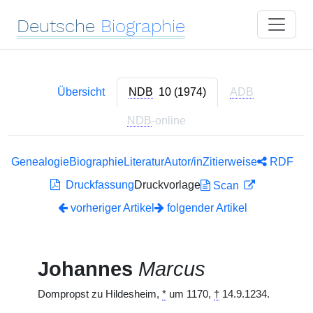
Deutsche
Biographie
Übersicht
NDB
10 (1974)
ADB
NDB
-online
Genealogie
Biographie
Literatur
Autor/in
Zitierweise
RDF
Druckfassung
Druckvorlage
Scan
vorheriger Artikel
folgender Artikel
Johannes
Marcus
Dompropst zu Hildesheim,
*
um 1170,
†
14.9.1234.