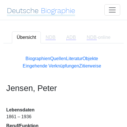
Deutsche
Biographie
Übersicht
NDB
ADB
NDB
-online
Biographien
Quellen
Literatur
Objekte
Eingehende Verknüpfungen
Zitierweise
Jensen, Peter
Lebensdaten
1861 – 1936
Beruf/Funktion