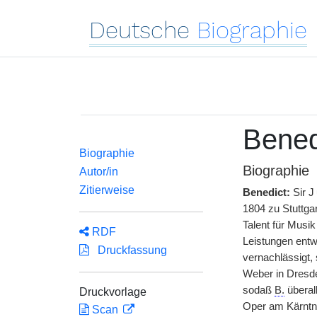
Deutsche
Biographie
Benedi
Biographie
Biographie
Autor/in
Zitierweise
Benedict:
Sir
J
1804 zu Stuttga
Talent für Musik
RDF
Leistungen entw
Druckfassung
vernachlässigt,
Weber in Dresden
sodaß
B.
überal
Druckvorlage
Oper am Kärntne
Scan