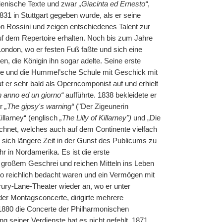
alienische Texte und zwar
„Giacinta ed Ernesto“
,
831 in Stuttgart gegeben wurde, als er seine
n Rossini und zeigen entschiedenes Talent zur
auf dem Repertoire erhalten. Noch bis zum Jahre
London, wo er festen Fuß faßte und sich eine
n, die Königin ihn sogar adelte. Seine erste
tete und die Hummel’sche Schule mit Geschick mit
t er sehr bald als Operncomponist auf und erhielt
 anno ed un giorno“
aufführte. 1838 bekleidete er
er
„The gipsy's warning“
("Der Zigeunerin
illarney“ (englisch
„The Lilly of Killarney")
und „Die
eichnet, welches auch auf dem Continente vielfach
, sich längere Zeit in der Gunst des Publicums zu
hr in Nordamerika. Es ist die erste
 großem Geschrei und reichen Mitteln ins Leben
so reichlich bedacht waren und ein Vermögen mit
ury-Lane-Theater wieder an, wo er unter
er Montagsconcerte, dirigirte mehrere
880 die Concerte der Philharmonischen
 seiner Verdienste hat es nicht gefehlt, 1871