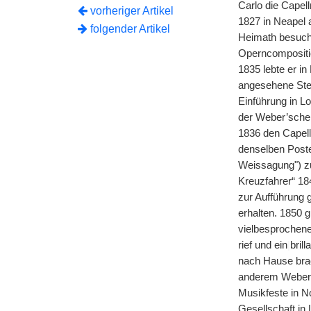
Carlo die Capell
vorheriger Artikel
1827 in Neapel 
folgender Artikel
Heimath besucht
Operncompositio
1835 lebte er i
angesehene Stell
Einführung in L
der Weber’schen 
1836 den Capel
denselben Poste
Weissagung") zur
Kreuzfahrer“ 184
zur Aufführung g
erhalten. 1850 g
vielbesprochene
rief und ein
|
bril
nach Hause brac
anderem Weber's
Musikfeste in N
Gesellschaft in