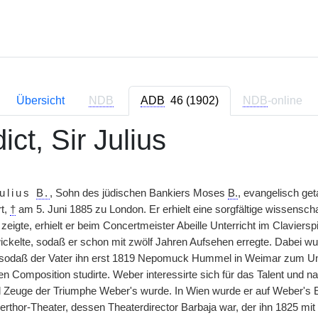
Übersicht
NDB
ADB
46 (1902)
NDB
-online
ct, Sir Julius
ulius
B.
, Sohn des jüdischen Bankiers Moses
B.
, evangelisch ge
rt,
†
am 5. Juni 1885 zu London. Er erhielt eine sorgfältige wissenscha
 zeigte, erhielt er beim Concertmeister Abeille Unterricht im Claviers
ickelte, sodaß er schon mit zwölf Jahren Aufsehen erregte. Dabei wu
 sodaß der Vater ihn erst 1819 Nepomuck Hummel in Weimar zum Unte
 Composition studirte. Weber interessirte sich für das Talent und na
l Zeuge der Triumphe Weber's wurde. In Wien wurde er auf Weber's 
rthor-Theater, dessen Theaterdirector Barbaja war, der ihn 1825 mit