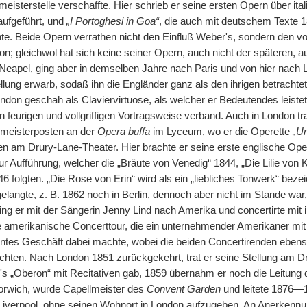
meisterstelle verschaffte. Hier schrieb er seine ersten Opern über it
aufgeführt, und
„I Portoghesi in Goa“
, die auch mit deutschem Texte 1
e. Beide Opern verrathen nicht den Einfluß Weber's, sondern den vo
n; gleichwol hat sich keine seiner Opern, auch nicht der späteren, 
n Neapel, ging aber in demselben Jahre nach Paris und von hier nach 
ung erwarb, sodaß ihn die Engländer ganz als den ihrigen betrachtete
ondon geschah als Claviervirtuose, als welcher er Bedeutendes leis
feurigen und vollgriffigen Vortragsweise verband. Auch in London tra
lmeisterposten an der
Opera buffa
im Lyceum, wo er die Operette
„Un
n am Drury-Lane-Theater. Hier brachte er seine erste englische Op
 Aufführung, welcher die „Bräute von Venedig“ 1844, „Die Lilie von K
6 folgten. „Die Rose von Erin“ wird als ein „liebliches Tonwerk“ bez
elangte, z. B. 1862 noch in Berlin, dennoch aber nicht im Stande war
ing er mit der Sängerin Jenny Lind nach Amerika und concertirte mit i
 amerikanische Concerttour, die ein unternehmender Amerikaner mit
lantes Geschäft dabei machte, wobei die beiden Concertirenden eben
hten. Nach London 1851 zurückgekehrt, trat er seine Stellung am Dr
 „Oberon“ mit Recitativen gab, 1859 übernahm er noch die Leitung d
orwich, wurde Capellmeister des
Convent Garden
und leitete 1876—1
 Liverpool, ohne seinen Wohnort in London aufzugeben. An Anerkennung