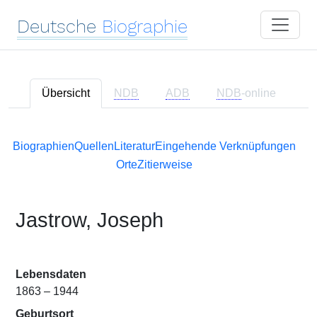
Deutsche
Biographie
Übersicht
NDB
ADB
NDB
-online
Biographien
Quellen
Literatur
Eingehende Verknüpfungen
Orte
Zitierweise
Jastrow, Joseph
Lebensdaten
1863 – 1944
Geburtsort