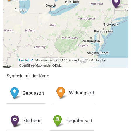
Leaflet
| Map tiles by BSB MDZ, under CC BY 3.0. Data by
OpenStreetMap, under ODbL.
Symbole auf der Karte
Geburtsort
Wirkungsort
Sterbeort
Begräbnisort