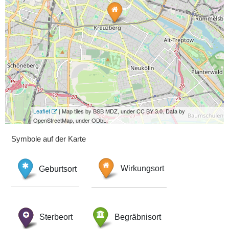
Leaflet
| Map tiles by BSB MDZ, under CC BY 3.0. Data by
OpenStreetMap, under ODbL.
Symbole auf der Karte
Geburtsort
Wirkungsort
Sterbeort
Begräbnisort