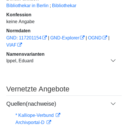
Bibliothekar in Berlin
;
Bibliothekar
Konfession
keine Angabe
Normdaten
GND: 117201154
|
GND-Explorer
|
OGND
|
VIAF
Namensvarianten
Ippel, Eduard
Vernetzte Angebote
Quellen(nachweise)
* Kalliope-Verbund
Archivportal-D