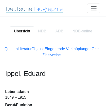
Deutsche
Biographie
Übersicht
NDB
ADB
NDB
-online
Quellen
Literatur
Objekte
Eingehende Verknüpfungen
Orte
Zitierweise
Ippel, Eduard
Lebensdaten
1849 – 1915
Beruf/Funktion