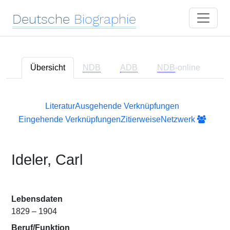
Deutsche
Biographie
Übersicht
NDB
ADB
NDB
-online
Literatur
Ausgehende Verknüpfungen
Eingehende Verknüpfungen
Zitierweise
Netzwerk
Ideler, Carl
Lebensdaten
1829 – 1904
Beruf/Funktion