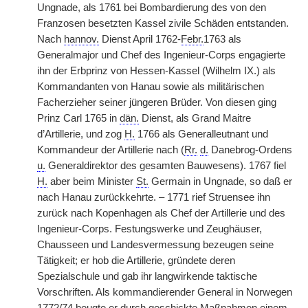
Ungnade, als 1761 bei Bombardierung des von den
Franzosen besetzten Kassel zivile Schäden entstanden.
Nach
hannov.
Dienst April 1762-
Febr.
1763 als
Generalmajor und Chef des Ingenieur-Corps engagierte
ihn der Erbprinz von Hessen-Kassel (Wilhelm IX.) als
Kommandanten von Hanau sowie als militärischen
Facherzieher seiner jüngeren Brüder. Von diesen ging
Prinz Carl 1765 in
dän.
Dienst, als Grand Maitre
d’Artillerie, und zog
H.
1766 als Generalleutnant und
Kommandeur der Artillerie nach (
Rr.
d.
Danebrog-Ordens
u.
Generaldirektor des gesamten Bauwesens). 1767 fiel
H.
aber beim Minister
St.
Germain in Ungnade, so daß er
nach Hanau zurückkehrte. – 1771 rief Struensee ihn
zurück nach Kopenhagen als Chef der Artillerie und des
Ingenieur-Corps. Festungswerke und Zeughäuser,
Chausseen und Landesvermessung bezeugen seine
Tätigkeit; er hob die Artillerie, gründete deren
Spezialschule und gab ihr langwirkende taktische
Vorschriften. Als kommandierender General in Norwegen