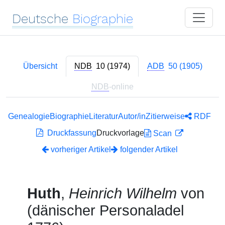
Deutsche
Biographie
Übersicht
NDB
10 (1974)
ADB
50 (1905)
NDB
-online
Genealogie
Biographie
Literatur
Autor/in
Zitierweise
RDF
Druckfassung
Druckvorlage
Scan
vorheriger Artikel
folgender Artikel
Huth
,
Heinrich Wilhelm
von
(dänischer Personaladel