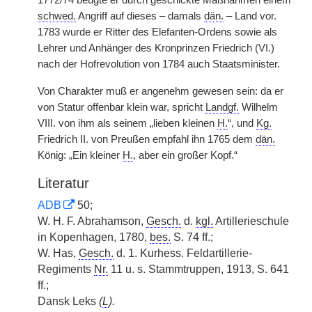
1772/74 beugte er durch geschickte Maßnahmen einem
schwed.
Angriff auf dieses – damals
dän.
– Land vor.
1783 wurde er Ritter des Elefanten-Ordens sowie als
Lehrer und Anhänger des Kronprinzen Friedrich (VI.)
nach der Hofrevolution von 1784 auch Staatsminister.
Von Charakter muß er angenehm gewesen sein: da er
von Statur offenbar klein war, spricht
Landgf.
Wilhelm
VIII. von ihm als seinem „lieben kleinen
H.
“, und
Kg.
Friedrich II. von Preußen empfahl ihn 1765 dem
dän.
König: „Ein kleiner
H.
, aber ein großer Kopf.“
Literatur
ADB
50;
W. H. F. Abrahamson,
Gesch.
d.
kgl.
Artillerieschule
in Kopenhagen, 1780,
bes.
S. 74 ff.;
W. Has,
Gesch.
d. 1. Kurhess. Feldartillerie-
Regiments
Nr.
11 u. s. Stammtruppen, 1913, S. 641
ff.;
Dansk Leks
(
L
).