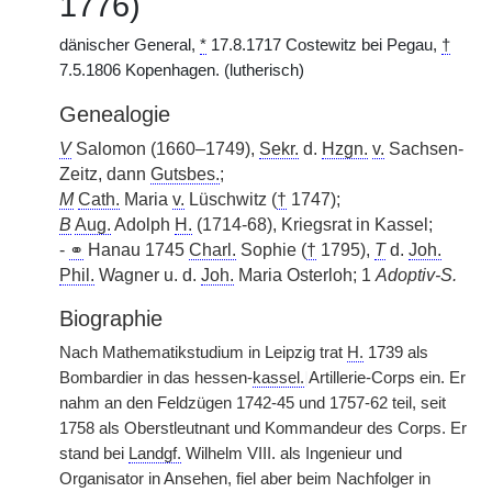
1776)
dänischer General,
*
17.8.1717 Costewitz bei Pegau,
†
7.5.1806 Kopenhagen. (lutherisch)
Genealogie
V
Salomon (1660–1749),
Sekr.
d.
Hzgn.
v.
Sachsen-
Zeitz, dann
Gutsbes.
;
M
Cath.
Maria
v.
Lüschwitz (
†
1747);
B
Aug.
Adolph
H.
(1714-68), Kriegsrat in Kassel;
-
⚭
Hanau 1745
Charl.
Sophie (
†
1795),
T
d.
Joh.
Phil.
Wagner u. d.
Joh.
Maria Osterloh; 1
Adoptiv-S.
Biographie
Nach Mathematikstudium in Leipzig trat
H.
1739 als
Bombardier in das hessen-
kassel.
|
Artillerie-Corps ein. Er
nahm an den Feldzügen 1742-45 und 1757-62 teil, seit
1758 als Oberstleutnant und Kommandeur des Corps. Er
stand bei
Landgf.
Wilhelm VIII. als Ingenieur und
Organisator in Ansehen, fiel aber beim Nachfolger in