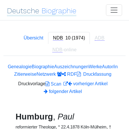
Deutsche
Biographie
Übersicht
NDB
10 (1974)
ADB
NDB
-online
Genealogie
Biographie
Auszeichnungen
Werke
Autor/in
Zitierweise
Netzwerk
RDF
Druckfassung
Druckvorlage
vorheriger Artikel
Scan
folgender Artikel
Humburg
,
Paul
reformierter Theologe,
*
22.4.1878 Köln-Mülheim,
†