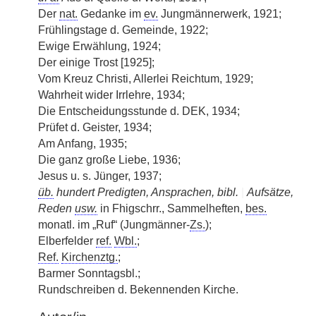
Der
nat.
Gedanke im
ev.
Jungmännerwerk, 1921;
Frühlingstage d. Gemeinde, 1922;
Ewige Erwählung, 1924;
Der einige Trost [1925];
Vom Kreuz Christi, Allerlei Reichtum, 1929;
Wahrheit wider Irrlehre, 1934;
Die Entscheidungsstunde d. DEK, 1934;
Prüfet d. Geister, 1934;
Am Anfang, 1935;
Die ganz große Liebe, 1936;
Jesus u. s. Jünger, 1937;
üb.
hundert Predigten, Ansprachen, bibl.
|
Aufsätze,
Reden
usw.
in Fhigschrr., Sammelheften,
bes.
monatl. im „Ruf“ (Jungmänner-
Zs.
);
Elberfelder
ref.
Wbl.
;
Ref.
Kirchenztg.
;
Barmer Sonntagsbl.;
Rundschreiben d. Bekennenden Kirche.