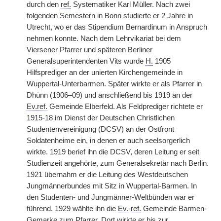
durch den
ref.
Systematiker Karl Müller. Nach zwei
folgenden Semestern in Bonn studierte er 2 Jahre in
Utrecht, wo er das Stipendium Bernardinum in Anspruch
nehmen konnte. Nach dem Lehrvikariat bei dem
Viersener Pfarrer und späteren Berliner
Generalsuperintendenten Vits wurde
H.
1905
Hilfsprediger an der unierten Kirchengemeinde in
Wuppertal-Unterbarmen. Später wirkte er als Pfarrer in
Dhünn (1906–09) und anschließend bis 1919 an der
Ev.
ref.
Gemeinde Elberfeld. Als Feldprediger richtete er
1915-18 im Dienst der Deutschen Christlichen
Studentenvereinigung (DCSV) an der Ostfront
Soldatenheime ein, in denen er auch seelsorgerlich
wirkte. 1919 berief ihn die DCSV, deren Leitung er seit
Studienzeit angehörte, zum Generalsekretär nach Berlin.
1921 übernahm er die Leitung des Westdeutschen
Jungmännerbundes mit Sitz in Wuppertal-Barmen. In
den Studenten- und Jungmänner-Weltbünden war er
führend. 1929 wählte ihn die
Ev.
-
ref.
Gemeinde Barmen-
Gemarke zum Pfarrer. Dort wirkte er bis zur