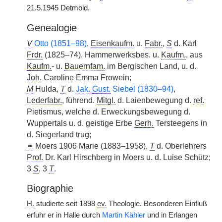
21.5.1945 Detmold.
Genealogie
V
Otto (1851–98)
,
Eisenkaufm.
u.
Fabr.
,
S
d. Karl
Frdr.
(1825–74), Hammerwerksbes. u.
Kaufm.
, aus
Kaufm.
- u.
Bauernfam.
im Bergischen Land, u. d.
Joh.
Caroline Emma Frowein;
M
Hulda,
T
d.
Jak.
Gust.
Siebel (1830–94)
,
Lederfabr.
, führend.
Mitgl.
d. Laienbewegung d.
ref.
Pietismus, welche d. Erweckungsbewegung d.
Wuppertals u. d. geistige Erbe
Gerh.
Tersteegens in
d. Siegerland trug;
⚭
Moers 1906 Marie (1883–1958),
T
d. Oberlehrers
Prof.
Dr. Karl Hirschberg in Moers u. d. Luise Schütz;
3
S
, 3
T
.
Biographie
H.
studierte seit 1898
ev.
Theologie. Besonderen Einfluß
erfuhr er in Halle durch
Martin Kähler
und in Erlangen