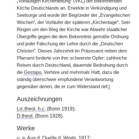
„Vorläufigen Kirchenleitung“ (VKL) der Bekennenden
Kirche Deutschlands an. Erwirkte in Verkündigung und
Seelsorge und wurde der Begründer der „Evangelischen
Wochen“, der Vorläufer der späteren „Kirchentage“. Sein
Ringen um den Weg der Kirche war Abwehr staatlicher
Übergriffe gegen die dem Bekenntnis gemäße Ordnung
und jeder Fälschung der Lehre durch die „Deutschen
Christen“. Dieses Jahrzehnt im Präsesamt neben dem
Pfarramt forderte von ihm schwerste Opfer: zahlreiche
Reisen durch Deutschland, dauernde Bedrohung durch
die
Gestapo
, Verhöre und mehrmals Haft, dazu die
ständig überschwer empfundene Verantwortung
gegenüber denen, die er zum Widerstand rief.
|
Auszeichnungen
Lic.theol.
h.c.
(Bonn 1919);
D.theol.
(Bonn 1928).
Werke
u. a.
Aus d. Quelle d. Worts, 1917;