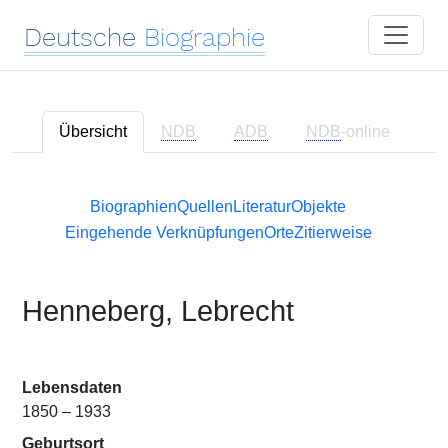
Deutsche
Biographie
Übersicht
NDB
ADB
NDB
-online
Biographien
Quellen
Literatur
Objekte
Eingehende Verknüpfungen
Orte
Zitierweise
Henneberg, Lebrecht
Lebensdaten
1850 – 1933
Geburtsort