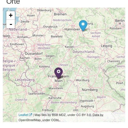
Orte
+
-
Leaflet
| Map tiles by BSB MDZ, under CC BY 3.0. Data by
OpenStreetMap, under ODbL.