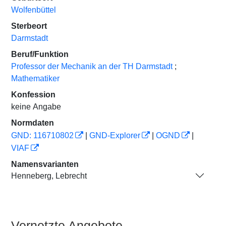
Wolfenbüttel
Sterbeort
Darmstadt
Beruf/Funktion
Professor der Mechanik an der TH Darmstadt
;
Mathematiker
Konfession
keine Angabe
Normdaten
GND: 116710802
|
GND-Explorer
|
OGND
|
VIAF
Namensvarianten
Henneberg, Lebrecht
Vernetzte Angebote