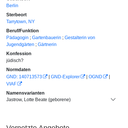
Berlin
Sterbeort
Tarrytown, NY
Beruf/Funktion
Pädagogin
;
Gartenbauerin
;
Gestalterin von
Jugendgärten
;
Gärtnerin
Konfession
jüdisch?
Normdaten
GND: 140713573
|
GND-Explorer
|
OGND
|
VIAF
Namensvarianten
Jastrow, Lotte Beate (geborene)
Vernetzte Angebote