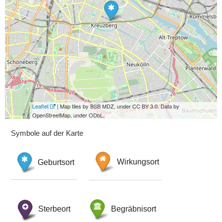
Leaflet
| Map tiles by BSB MDZ, under CC BY 3.0. Data by
OpenStreetMap, under ODbL.
Symbole auf der Karte
Geburtsort
Wirkungsort
Sterbeort
Begräbnisort