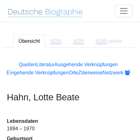
Deutsche
Biographie
Übersicht
NDB
ADB
NDB
-online
Quellen
Literatur
Ausgehende Verknüpfungen
Eingehende Verknüpfungen
Orte
Zitierweise
Netzwerk
Hahn, Lotte Beate
Lebensdaten
1894 – 1970
Geburtsort