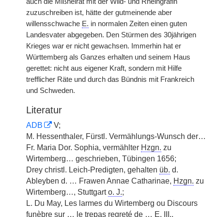
auch die Mißheirat mit der Wild- und Rheingräfin
zuzuschreiben ist, hätte der gutmeinende aber
willensschwache
E.
in normalen Zeiten einen guten
Landesvater abgegeben. Den Stürmen des 30jährigen
Krieges war er nicht gewachsen. Immerhin hat er
Württemberg als Ganzes erhalten und seinem Haus
gerettet: nicht aus eigener Kraft, sondern mit Hilfe
trefflicher Räte und durch das Bündnis mit Frankreich
und Schweden.
Literatur
ADB
V;
M. Hessenthaler, Fürstl. Vermählungs-Wunsch der…
Fr. Maria Dor. Sophia, vermählter
Hzgn.
zu
Wirtemberg… geschrieben, Tübingen 1656;
Drey christl. Leich-Predigten, gehalten
üb.
d.
Ableyben d. … Frawen Annae Catharinae,
Hzgn.
zu
Wirtemberg…, Stuttgart
o. J.
;
L. Du May, Les larmes du Wirtemberg ou Discours
funèbre sur … le trepas regreté de …
E.
III.,