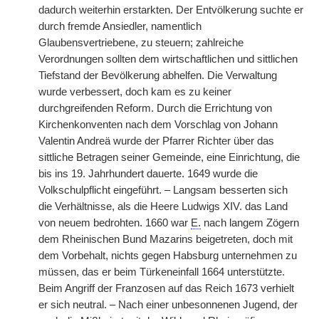
dadurch weiterhin erstarkten. Der Entvölkerung suchte er
durch fremde Ansiedler, namentlich
Glaubensvertriebene, zu steuern; zahlreiche
Verordnungen sollten dem wirtschaftlichen und sittlichen
Tiefstand der Bevölkerung abhelfen. Die Verwaltung
wurde verbessert, doch kam es zu keiner
durchgreifenden Reform. Durch die Errichtung von
Kirchenkonventen nach dem Vorschlag von Johann
Valentin Andreä wurde der Pfarrer Richter über das
sittliche Betragen seiner Gemeinde, eine Einrichtung, die
bis ins 19. Jahrhundert dauerte. 1649 wurde die
Volkschulpflicht eingeführt. – Langsam besserten sich
die Verhältnisse, als die Heere Ludwigs XIV. das Land
von neuem bedrohten. 1660 war
E.
nach langem Zögern
dem Rheinischen Bund Mazarins beigetreten, doch mit
dem Vorbehalt, nichts gegen Habsburg unternehmen zu
müssen, das er beim Türkeneinfall 1664 unterstützte.
Beim Angriff der Franzosen auf das Reich 1673 verhielt
er sich neutral. – Nach einer unbesonnenen Jugend, der