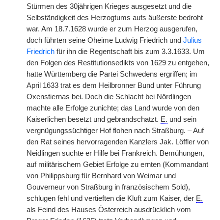
Stürmen des 30jährigen Krieges ausgesetzt und die
Selbständigkeit des Herzogtums aufs äußerste bedroht
war. Am 18.7.1628 wurde er zum Herzog ausgerufen,
doch führten seine Oheime Ludwig Friedrich und
Julius
Friedrich
für ihn die Regentschaft bis zum 3.3.1633. Um
den Folgen des Restitutionsedikts von 1629 zu entgehen,
hatte Württemberg die Partei Schwedens ergriffen; im
April 1633 trat es dem Heilbronner Bund unter Führung
Oxenstiernas bei. Doch die Schlacht bei Nördlingen
machte alle Erfolge zunichte; das Land wurde von den
Kaiserlichen besetzt und gebrandschatzt.
E.
und sein
vergnügungssüchtiger Hof flohen nach Straßburg. – Auf
den Rat seines hervorragenden Kanzlers Jak. Löffler von
Neidlingen suchte er Hilfe bei Frankreich. Bemühungen,
auf militärischem Gebiet Erfolge zu ernten (Kommandant
von Philippsburg für Bernhard von Weimar und
Gouverneur von Straßburg in französischem Sold),
schlugen fehl und vertieften die Kluft zum Kaiser, der
E.
als Feind des Hauses Österreich ausdrücklich vom