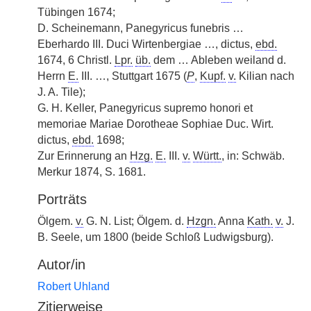
Tübingen 1674;
D. Scheinemann, Panegyricus funebris …
Eberhardo III. Duci Wirtenbergiae …, dictus,
ebd.
1674, 6 Christl.
Lpr.
üb.
dem … Ableben weiland d.
Herrn
E.
III. …, Stuttgart 1675 (
P
,
Kupf.
v.
Kilian nach
J. A. Tile);
G. H. Keller, Panegyricus supremo honori et
memoriae Mariae Dorotheae Sophiae Duc. Wirt.
dictus,
ebd.
1698;
Zur Erinnerung an
Hzg.
E.
III.
v.
Württ.
, in: Schwäb.
Merkur 1874, S. 1681.
Porträts
Ölgem.
v.
G. N. List; Ölgem. d.
Hzgn.
Anna
Kath.
v.
J.
B. Seele, um 1800 (beide Schloß Ludwigsburg).
Autor/in
Robert Uhland
Zitierweise