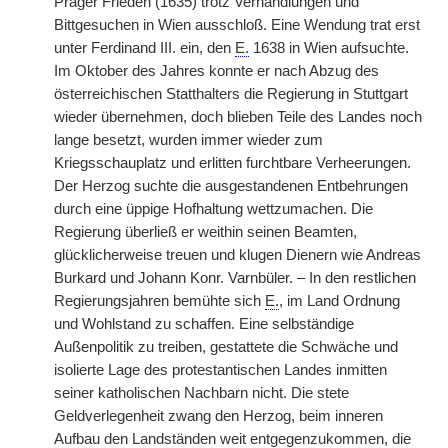
Prager Frieden (1635) trotz Verhandlungen und
Bittgesuchen in Wien ausschloß. Eine Wendung trat erst
unter Ferdinand III. ein, den
E.
1638 in Wien aufsuchte.
Im Oktober des Jahres konnte er nach Abzug des
österreichischen Statthalters die Regierung in Stuttgart
wieder übernehmen, doch blieben Teile des Landes noch
lange besetzt, wurden immer wieder zum
Kriegsschauplatz und erlitten furchtbare Verheerungen.
Der Herzog suchte die ausgestandenen Entbehrungen
durch eine üppige Hofhaltung wettzumachen. Die
Regierung überließ er weithin seinen Beamten,
glücklicherweise treuen und klugen Dienern wie Andreas
Burkard und Johann Konr. Varnbüler. – In den restlichen
Regierungsjahren bemühte sich
E.
, im Land Ordnung
und Wohlstand zu schaffen. Eine selbständige
Außenpolitik zu treiben, gestattete die Schwäche und
isolierte Lage des protestantischen Landes inmitten
seiner katholischen Nachbarn nicht. Die stete
Geldverlegenheit zwang den Herzog, beim inneren
Aufbau den Landständen weit entgegenzukommen, die