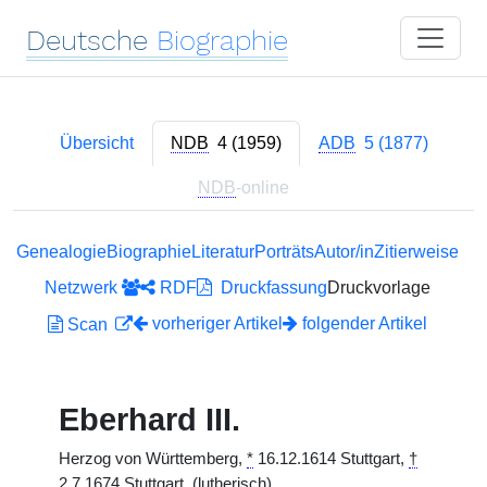
Deutsche
Biographie
Übersicht
NDB
4 (1959)
ADB
5 (1877)
NDB
-online
Genealogie
Biographie
Literatur
Porträts
Autor/in
Zitierweise
Netzwerk
RDF
Druckfassung
Druckvorlage
vorheriger Artikel
folgender Artikel
Scan
Eberhard III.
Herzog von Württemberg,
*
16.12.1614 Stuttgart,
†
2.7.1674 Stuttgart. (lutherisch)