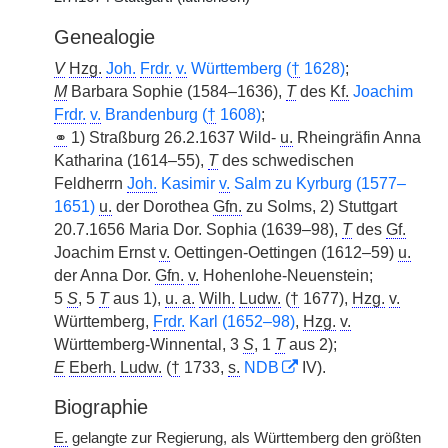
Genealogie
V
Hzg.
Joh.
Frdr.
v.
Württemberg (
†
1628)
;
M
Barbara Sophie (1584–1636),
T
des
Kf.
Joachim
Frdr.
v.
Brandenburg (
†
1608)
;
⚭
1) Straßburg 26.2.1637 Wild-
u.
Rheingräfin Anna
Katharina (1614–55),
T
des schwedischen
Feldherrn
Joh.
Kasimir
v.
Salm zu Kyrburg (1577–
1651)
u.
der Dorothea
Gfn.
zu Solms, 2) Stuttgart
20.7.1656 Maria Dor. Sophia (1639–98),
T
des
Gf.
Joachim Ernst
v.
Oettingen-Oettingen (1612–59)
u.
der Anna Dor.
Gfn.
v.
Hohenlohe-Neuenstein;
5
S
, 5
T
aus 1),
u. a.
Wilh.
Ludw.
(
†
1677),
Hzg.
v.
Württemberg,
Frdr.
Karl (1652–98)
,
Hzg.
v.
Württemberg-Winnental, 3
S
, 1
T
aus 2);
E
Eberh.
Ludw.
(
†
1733,
s.
NDB
IV).
Biographie
E.
gelangte zur Regierung, als Württemberg den größten