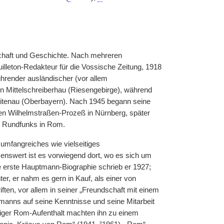
schaft und Geschichte. Nach mehreren
illeton-Redakteur für die Vossische Zeitung, 1918
ührender ausländischer (vor allem
t in Mittelschreiberhau (Riesengebirge), während
Breitenau (Oberbayern). Nach 1945 begann seine
n Wilhelmstraßen-Prozeß in Nürnberg, später
 Rundfunks in Rom.
 umfangreiches wie vielseitiges
rkenswert ist es vorwiegend dort, wo es sich um
 erste Hauptmann-Biographie schrieb er 1927;
er, er nahm es gern in Kauf, als einer von
ften, vor allem in seiner „Freundschaft mit einem
tmanns auf seine Kenntnisse und seine Mitarbeit
hriger Rom-Aufenthalt machten ihn zu einem