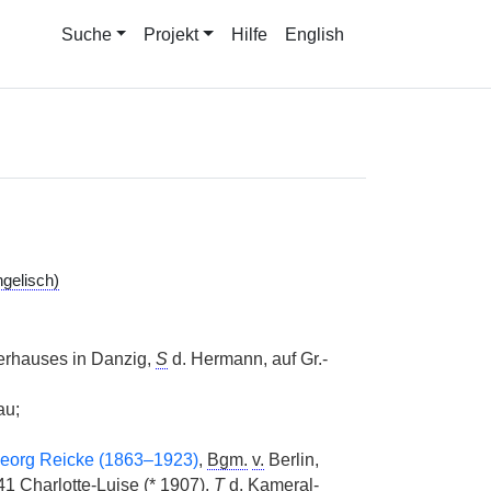
Suche
Projekt
Hilfe
English
gelisch)
erhauses in Danzig,
S
d. Hermann, auf Gr.-
au;
eorg Reicke (1863–1923)
,
Bgm.
v.
Berlin,
41 Charlotte-Luise (
*
1907),
T
d. Kameral-