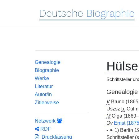
Deutsche
Biographie
Hülse
Genealogie
Biographie
Werke
Schriftsteller un
Literatur
Genealogie
Autor/in
V
Bruno (1865
Zitierweise
Uszsz
b.
Culm, 
M
Olga (1869–
Netzwerk
Ov
Ernst (187
RDF
-
⚭
1) Berlin 1
Druckfassung
Schriftsteller (