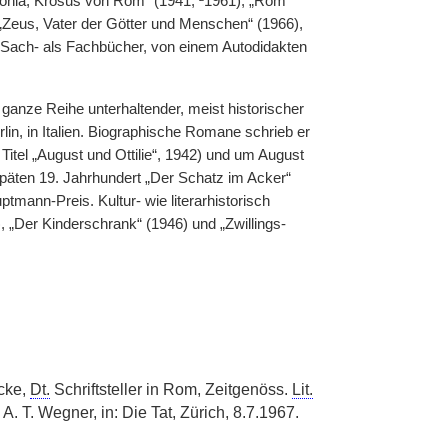
lonia, Krösus von Rom“ (1941, ²1961), „Rom“
„Zeus, Vater der Götter und Menschen“ (1966),
 Sach- als Fachbücher, von einem Autodidakten
 ganze Reihe unterhaltender, meist historischer
in, in Italien. Biographische Romane schrieb er
tel „August und Ottilie“, 1942) und um August
späten 19. Jahrhundert „Der Schatz im Acker“
tmann-Preis. Kultur- wie literarhistorisch
 „Der Kinderschrank“ (1946) und „Zwillings-
cke,
Dt.
Schriftsteller in Rom, Zeitgenöss.
Lit.
. A. T. Wegner, in: Die Tat, Zürich, 8.7.1967.