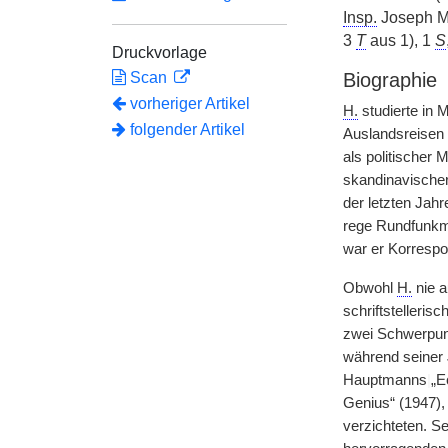
Insp.
Joseph Mi
3
T
aus 1), 1
S
Druckvorlage
Scan
Biographie
vorheriger Artikel
H.
studierte in 
folgender Artikel
Auslandsreisen 
als politischer 
skandinavischer)
der letzten Jahr
rege Rundfunkmi
war er Korresp
Obwohl
H.
nie a
schriftstelleris
zwei Schwerpun
während seiner J
Hauptmanns
|
„E
Genius“ (1947),
verzichteten. S