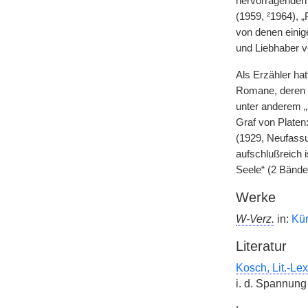
hervorragenden 
(1959, ²1964), 
von denen einig
und Liebhaber v
Als Erzähler hat
Romane, deren S
unter anderem „
Graf von Platen
(1929, Neufassun
aufschlußreich 
Seele“ (2 Bände,
Werke
W-Verz.
in:
Kür
Literatur
Kosch, Lit.-Lex
i. d. Spannun