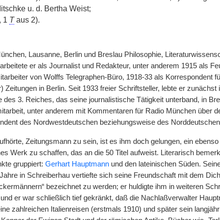
tschke u. d. Bertha Weist;
, 1
T
aus 2).
München, Lausanne, Berlin und Breslau Philosophie, Literaturwissen
arbeitete er als Journalist und Redakteur, unter anderem 1915 als Feu
Mitarbeiter von Wolffs Telegraphen-Büro, 1918-33 als Korrespondent f
 Zeitungen in Berlin. Seit 1933 freier Schriftsteller, lebte er zunächs
e des 3. Reiches, das seine journalistische Tätigkeit unterband, in 
tarbeit, unter anderem mit Kommentaren für Radio München über de
ondent des Nordwestdeutschen beziehungsweise des Norddeutschen
ufhörte, Zeitungsmann zu sein, ist es ihm doch gelungen, ein ebenso
ches Werk zu schaffen, das an die 50 Titel aufweist. Literarisch beme
kte gruppiert:
Gerhart Hauptmann
und den lateinischen Süden. Seine
ahre in Schreiberhau vertiefte sich seine Freundschaft mit dem Dicht
ckermännern“ bezeichnet zu werden; er huldigte ihm in weiteren Schri
 und er war schließlich tief gekränkt, daß die Nachlaßverwalter Haup
eine zahlreichen Italienreisen (erstmals 1910) und später sein langjä