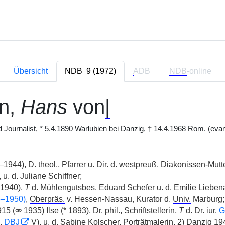
Übersicht
NDB
9 (1972)
ADB
NDB
-online
n,
Hans
von
|
d Journalist,
*
5.4.1890 Warlubien bei Danzig,
†
14.4.1968 Rom.
(evan
–1944),
D. theol.
, Pfarrer u.
Dir.
d.
westpreuß.
Diakonissen-Mutt
u. d. Juliane Schiffner;
1940),
T
d. Mühlengutsbes. Eduard Schefer u. d. Emilie Lieben
5–1950)
,
Oberpräs.
v.
Hessen-Nassau, Kurator d.
Univ.
Marburg;
915 (
⚮
1935) Ilse (
*
1893),
Dr. phil.
, Schriftstellerin,
T
d.
Dr. iur.
G
s.
DBJ
V), u. d. Sabine Kolscher, Porträtmalerin, 2) Danzig 19