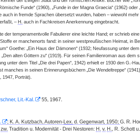
Kenner der Ewigen Stadt und der römischen Antike. Bücher wie „Tor
„Römische Funde“ (1960), „Funde in der Magna Graecia“ (1962) oder 
e auch in fremde Sprachen übersetzt wurden, haben – wiewohl mehr
erfaßt, –
H.
auch in Fachkreisen Anerkennung eingebracht.
te der temperamentvolle Fabulierer eine leichte Hand; er schrieb eine
toffe er manchenorts fand: in seiner westpreußischen Heimat, in Berl
um“ Goethe: „Ein Haus der Dämonen“ (1932; Neufassung unter dem Ti
: „Den alten Göttern zu“ (1919). Für seinen Familienroman aus dem 
g unter dem Titel „Die drei Papen“, 1942) erhielt er 1930 den G.-Haup
ist manches in seinen Erinnerungsbüchern „Die Wendeltreppe“ (1941),
 1947, Porträt).
schner, Lit.-Kal.
55, 1967.
.
; K. A. Kutzbach, Autoren-
Lex.
d. Gegenwart, 1950;
G. R. Ho
g
zw.
Tradition u. Modernität - Drei Nestoren:
H.
v.
H.
, R. Schott u