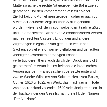
der erste Erfinder gewesen, welcher derselben in seiner
Muttersprache die rechte Art gegeben, die Bahn zuerst
gebrochen und den vornehmsten Stein zu solcher
Zierlichkeit und Aufnehmen gegeben, daher er auch von
Vielen der deutsche Virgilius und Ovidius genannt
worden, wie er sich denn auch selbst damit sehr ergötzt
und unterschiedene Bücher von Alexandrinischen Versen
mit ihren rechten Cäsuren, Endungen und anderen
zugehörigen Elegantien von geist- und weltlichen
Sachen, so viel er sich seiner vielfältigen und gehäuften
wichtigen Geschäften abmäßigen können,
verfertigt,
|
deren theils auch durch den Druck ans Licht
gekommen“. Hiervon ist uns bekannt die in deutschen
Versen aus dem Französischen übersetzte erste und
zweite Woche Wilhelms von Saluste, Herrn von Bartas,
Cöthen 1619 u. 1622, ein Werk, das, nach seinem Tode
von anderer Hand vollendet, 1640 vollständig erschien. In
der fruchtbringenden Gesellschaft führte
H.
den Namen
„Der Nützbare“.