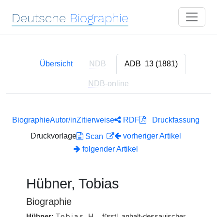
Deutsche
Biographie
Übersicht
NDB
ADB
13 (1881)
NDB
-online
Biographie
Autor/in
Zitierweise
RDF
Druckfassung
Druckvorlage
vorheriger Artikel
Scan
folgender Artikel
Hübner, Tobias
Biographie
Hübner:
Tobias
H.
, fürstl. anhalt-dessauischer