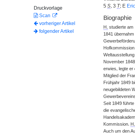
5
S
, 3
T
; E
Eric
Druckvorlage
Scan
Biographie
vorheriger Artikel
H.
studierte am 
folgender Artikel
1841 übernahm e
Gewerbeförderun
Hofkommission f
Weltausstellung
November 1848 g
erwies, legte e
Mitglied der Fr
Frühjahr 1849 b
neugebildeten W
Gewerbevereins,
Seit 1849 führt
die evangelische
Handelsakademie
Kommission.
H.
Auch um den Aus