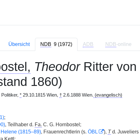
Übersicht
NDB
9 (1972)
ADB
NDB
-online
ostel,
Theodor
Ritter von 
rstand 1860)
 Politiker,
*
29.10.1815 Wien,
†
2.6.1888 Wien.
(evangelisch)
1)
;
90)
, Teilhaber d.
Fa.
C. G. Hornbostel;
3
Helene (1815–89)
, Frauenrechtlerin (s.
ÖBL
),
T
d. Juweliers
a Kettl;