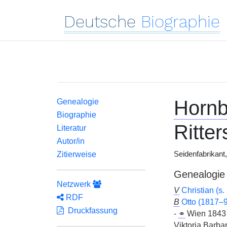
Deutsche
Biographie
Hornb
Genealogie
Biographie
Ritte
Literatur
Autor/in
Zitierweise
Seidenfabrikant,
Genealogie
Netzwerk
V
Christian (s. 
RDF
B
Otto (1817–
Druckfassung
-
⚭
Wien 184
Viktoria Barbar