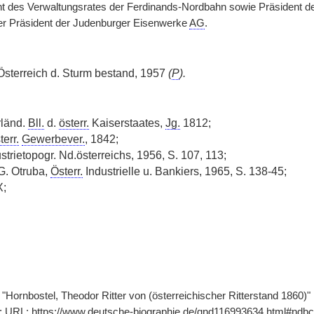
nt des Verwaltungsrates der Ferdinands-Nordbahn sowie Präsident d
r Präsident der Judenburger Eisenwerke
AG
.
 Österreich d. Sturm bestand, 1957
(
P
).
rländ.
Bll.
d.
österr.
Kaiserstaates,
Jg.
1812;
terr.
Gewerbever.
, 1842;
strietopogr. Nd.österreichs, 1956, S. 107, 113;
 G. Otruba,
Österr.
Industrielle u. Bankiers, 1965, S. 138-45;
X;
"Hornbostel, Theodor Ritter von (österreichischer Ritterstand 1860)"
]; URL: https://www.deutsche-biographie.de/gnd116993634.html#ndbc