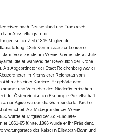
udienreisen nach Deutschland und Frankreich.
ert am Ausstellungs- und
ungen seiner Zeit (1845 Mitglied der
eltausstellung, 1855 Kommissär zur Londoner
 dann Vorsitzender im Wiener Gemeinderat. Juli-
yalität, die er während der Revolution der Krone
. Als Abgeordneter der Stadt Reichenberg war er
 Abgeordneter im Kremsierer Reichstag vom
n Abbruch seiner Karriere. Er gehörte dem
skammer und Vorsteher des Niederösterrischen
dent der Österreichischen Escompte-Gesellschaft.
r seiner Ägide wurden die Gumpendorfer Kirche,
hof errichtet. Als Mitbegründer der Wiener
59 wurde er Mitglied der Zoll-Enquête-
n er 1861-85 führte. 1886 wurde er ihr Präsident.
erwaltungsrates der Kaiserin Elisabeth-Bahn und