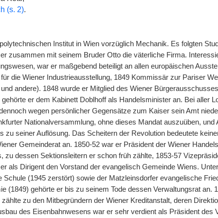
h (s. 2)
.
polytechnischen Institut in Wien vorzüglich Mechanik. Es folgten St
r zusammen mit seinem Bruder Otto die väterliche Firma. Interessi
gswesen, war er maßgebend beteiligt an allen europäischen Ausstell
ür die Wiener Industrieausstellung, 1849 Kommissär zur Pariser W
 und andere). 1848 wurde er Mitglied des Wiener Bürgerausschusses,
ehörte er dem Kabinett Doblhoff als Handelsminister an. Bei aller Lo
r dennoch wegen persönlicher Gegensätze zum Kaiser sein Amt nieder
ankfurter Nationalversammlung, ohne dieses Mandat auszuüben, und
is zu seiner Auflösung. Das Scheitern der Revolution bedeutete keine
iener Gemeinderat an. 1850-52 war er Präsident der Wiener Handel
 zu dessen Sektionsleitern er schon früh zählte, 1853-57 Vizepräsi
e er als Dirigent den Vorstand der evangelisch Gemeinde Wiens. Unte
 Schule (1945 zerstört) sowie der Matzleinsdorfer evangelische Fried
 (1849) gehörte er bis zu seinem Tode dessen Verwaltungsrat an. 18
zählte zu den Mitbegründern der Wiener Kreditanstalt, deren Direktio
bau des Eisenbahnwesens war er sehr verdient als Präsident des V