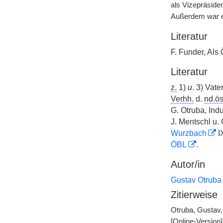
als Vizepräside
Außerdem war e
Literatur
F. Funder, Als
Literatur
z.
1)
u
. 3) Vate
Verhh.
d.
nd.ös
G. Otruba, Indu
J. Mentschl u.
Wurzbach
I
ÖBL
.
Autor/in
Gustav Otruba
Zitierweise
Otruba, Gustav, 
[Online-Version