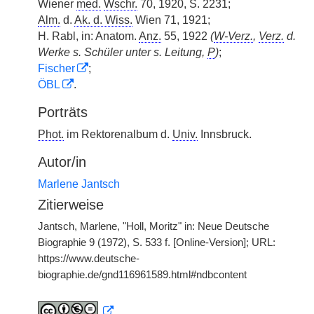
Wiener
med.
Wschr.
70, 1920, S. 2231;
Alm.
d.
Ak. d. Wiss.
Wien 71, 1921;
H. Rabl, in: Anatom.
Anz.
55, 1922
(
W-Verz.
,
Verz.
d.
Werke s. Schüler unter s. Leitung,
P
)
;
Fischer
;
ÖBL
.
Porträts
Phot.
im Rektorenalbum d.
Univ.
Innsbruck.
Autor/in
Marlene Jantsch
Zitierweise
Jantsch, Marlene, "Holl, Moritz" in: Neue Deutsche
Biographie 9 (1972), S. 533 f. [Online-Version]; URL:
https://www.deutsche-
biographie.de/gnd116961589.html#ndbcontent