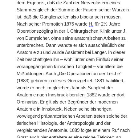
dem Ergebnis, daß die Zahl der Nervenfasern eines
Stammes gleich der Summe der Fasern seiner Wurzeln
ist, daß die Ganglienzellen also bipolar sein müssen.
Nach seiner Promotion 1876 wurde
H.
für 2½ Jahre
Operationszögling in der I. Chirurgischen Klinik unter J.
von Dumreicher, ohne seine anatomischen Arbeiten zu
unterbrechen. Dann wandte er sich ausschließlich der
Anatomie zu und wurde Assistent bei Langer. In dieser
Zeit beschäftigten ihn – wohl unter dem Einfluß seiner
vorangegangenen klinischen Tätigkeit – vor allem die
Mißbildungen. Auch „Die Operationen an der Leiche“
(1883) gehören in dieses Grenzgebiet. 1881 habilitiert,
wurde er noch im gleichen Jahr als Supplent der
Anatomie nach Innsbruck berufen, 1882 wurde er dort
Ordinarius. Er gilt als der Begründer der modernen
Anatomie in Innsbruck. Neben seine bisherigen,
vorwiegend präparatorischen Arbeiten treten solche der
tierischen Histologie, der Anthropologie und der
vergleichenden Anatomie. 1889 folgte er einem Ruf nach
Graz; auch hier entfaltete er eine reiche Tätigkeit, so