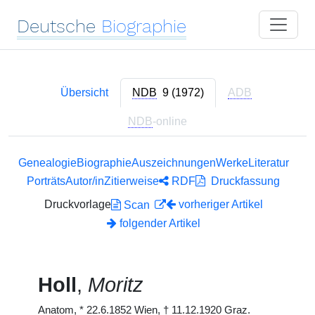
Deutsche
Biographie
Übersicht
NDB
9 (1972)
ADB
NDB
-online
Genealogie
Biographie
Auszeichnungen
Werke
Literatur
Porträts
Autor/in
Zitierweise
RDF
Druckfassung
Druckvorlage
vorheriger Artikel
Scan
folgender Artikel
Holl
,
Moritz
Anatom,
*
22.6.1852 Wien,
†
11.12.1920 Graz.