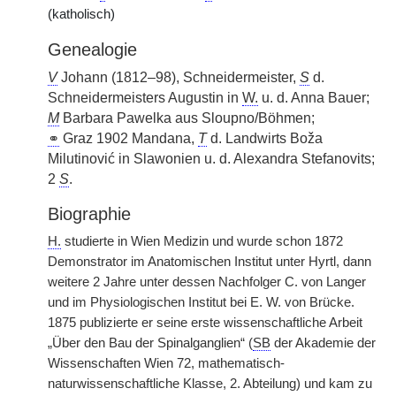
(katholisch)
Genealogie
V
Johann (1812–98), Schneidermeister,
S
d.
Schneidermeisters Augustin in
W.
u. d. Anna Bauer;
M
Barbara Pawelka aus Sloupno/Böhmen;
⚭
Graz 1902 Mandana,
T
d. Landwirts Boža
Milutinović in Slawonien u. d. Alexandra Stefanovits;
2
S
.
Biographie
H.
studierte in Wien Medizin und wurde schon 1872
Demonstrator im Anatomischen Institut unter Hyrtl, dann
weitere 2 Jahre unter dessen Nachfolger C. von Langer
und im Physiologischen Institut bei E. W. von Brücke.
1875 publizierte er seine erste wissenschaftliche Arbeit
„Über den Bau der Spinalganglien“ (
SB
der Akademie der
Wissenschaften Wien 72, mathematisch-
naturwissenschaftliche Klasse, 2. Abteilung) und kam zu