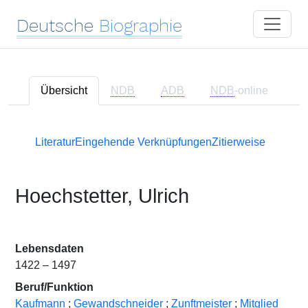
Deutsche
Biographie
Übersicht
NDB
ADB
NDB
-online
Literatur
Eingehende Verknüpfungen
Zitierweise
Hoechstetter, Ulrich
Lebensdaten
1422 – 1497
Beruf/Funktion
Kaufmann
;
Gewandschneider
;
Zunftmeister
;
Mitglied