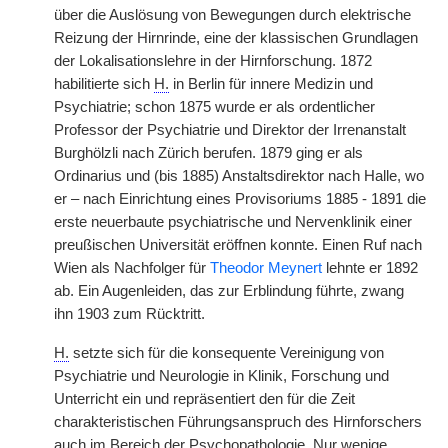
über die Auslösung von Bewegungen durch elektrische
Reizung der Hirnrinde, eine der klassischen Grundlagen
der Lokalisationslehre in der Hirnforschung. 1872
habilitierte sich
H.
in Berlin für innere Medizin und
Psychiatrie; schon 1875 wurde er als ordentlicher
Professor der Psychiatrie und Direktor der Irrenanstalt
Burghölzli nach Zürich berufen. 1879 ging er als
Ordinarius und (bis 1885) Anstaltsdirektor nach Halle, wo
er – nach Einrichtung eines Provisoriums 1885 - 1891 die
erste neuerbaute psychiatrische und Nervenklinik einer
preußischen Universität eröffnen konnte. Einen Ruf nach
Wien als Nachfolger für
Theodor Meynert
lehnte er 1892
ab. Ein Augenleiden, das zur Erblindung führte, zwang
ihn 1903 zum Rücktritt.
H.
setzte sich für die konsequente Vereinigung von
Psychiatrie und Neurologie in Klinik, Forschung und
Unterricht ein und repräsentiert den für die Zeit
charakteristischen Führungsanspruch des Hirnforschers
auch im Bereich der Psychopathologie. Nur wenige