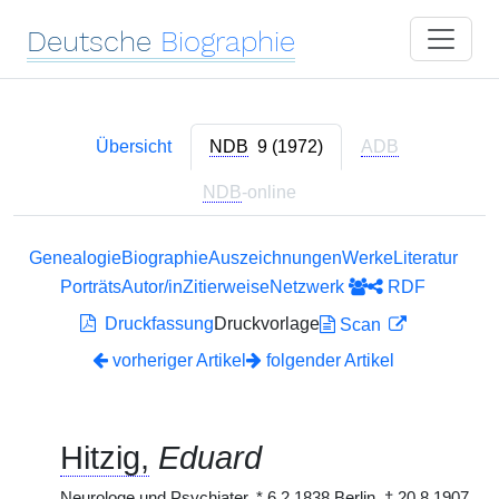
Deutsche
Biographie
Übersicht
NDB
9 (1972)
ADB
NDB
-online
Genealogie
Biographie
Auszeichnungen
Werke
Literatur
Porträts
Autor/in
Zitierweise
Netzwerk
RDF
Druckfassung
Druckvorlage
Scan
vorheriger Artikel
folgender Artikel
Hitzig,
Eduard
Neurologe und Psychiater,
*
6.2.1838 Berlin,
†
20.8.1907