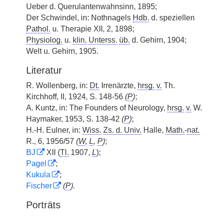
Ueber d. Querulantenwahnsinn, 1895;
Der Schwindel, in: Nothnagels
Hdb.
d. speziellen
Pathol.
u. Therapie XII, 2, 1898;
Physiolog.
u.
klin.
Unterss.
üb.
d. Gehirn, 1904;
Welt u. Gehirn, 1905.
Literatur
R. Wollenberg, in:
Dt.
Irrenärzte,
hrsg.
v.
Th.
Kirchhoff, II, 1924, S. 148-56
(
P
)
;
A. Kuntz, in: The Founders of Neurology,
hrsg.
v.
W.
Haymaker, 1953, S. 138-42
(
P
)
;
H.-H. Eulner, in:
Wiss.
Zs. d. Univ.
Halle,
Math.
-
nat.
R., 6, 1956/57
(
W
,
L
,
P
)
;
BJ
XII (
Tl.
1907,
L
);
Pagel
;
Kukula
;
Fischer
(
P
).
Porträts