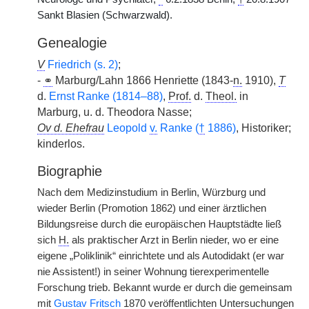
Sankt Blasien (Schwarzwald).
Genealogie
V
Friedrich (s. 2)
;
-
⚭
Marburg/Lahn 1866 Henriette (1843-
n.
1910),
T
d.
Ernst Ranke (1814–88)
,
Prof.
d.
Theol.
in
Marburg, u. d. Theodora Nasse;
Ov d. Ehefrau
Leopold
v.
Ranke (
†
1886)
, Historiker;
kinderlos.
Biographie
Nach dem Medizinstudium in Berlin, Würzburg und
wieder Berlin (Promotion 1862) und einer ärztlichen
Bildungsreise durch die europäischen Hauptstädte ließ
sich
H.
als praktischer Arzt in Berlin nieder, wo er eine
eigene „Poliklinik“ einrichtete und als Autodidakt (er war
nie Assistent!) in seiner Wohnung tierexperimentelle
Forschung trieb. Bekannt wurde er durch die gemeinsam
mit
Gustav Fritsch
1870 veröffentlichten Untersuchungen