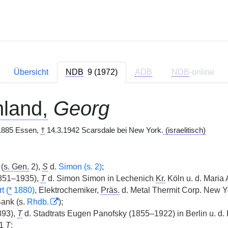
Übersicht
NDB
9 (1972)
ADB
NDB
-online
hland,
Georg
1885 Essen,
†
14.3.1942 Scarsdale bei New York.
(israelitisch)
(
s. Gen.
2),
S
d.
Simon (s. 2)
;
1851–1935),
T
d. Simon Simon in Lechenich
Kr.
Köln u. d. Maria
t (
*
1880)
, Elektrochemiker,
Präs.
d. Metal Thermit Corp. New Y
Bank (s.
Rhdb.
);
93),
T
d. Stadtrats Eugen Panofsky (1855–1922) in Berlin u. d. 
 1
T
;