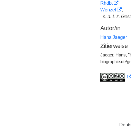
Rhdb.
;
Wenzel
;
-
s. a.
L
z.
Gesa
Autor/in
Hans Jaeger
Zitierweise
Jaeger, Hans, "
biographie.de/
Deuts