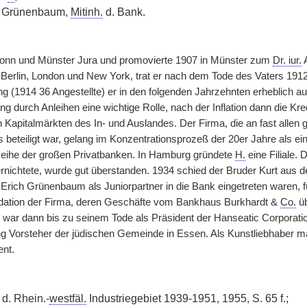
ch Grünenbaum,
Mitinh.
d. Bank.
 Bonn und Münster Jura und promovierte 1907 in Münster zum
Dr. iur.
A
Berlin, London und New York, trat er nach dem Tode des Vaters 1912 a
 (1914 36 Angestellte) er in den folgenden Jahrzehnten erheblich au
ng durch Anleihen eine wichtige Rolle, nach der Inflation dann die Kre
en Kapitalmärkten des In- und Auslandes. Der Firma, die an fast alle
beteiligt war, gelang im Konzentrationsprozeß der 20er Jahre als einz
 Reihe der großen Privatbanken. In Hamburg gründete
H.
eine Filiale.
rnichtete, wurde gut überstanden. 1934 schied der Bruder Kurt au
Erich Grünenbaum als Juniorpartner in die Bank eingetreten waren, fü
idation der Firma, deren Geschäfte vom Bankhaus Burkhardt &
Co.
ü
ar dann bis zu seinem Tode als Präsident der Hanseatic Corporation
g Vorsteher der jüdischen Gemeinde in Essen. Als Kunstliebhaber 
nt.
d. Rhein.-
westfäl.
Industriegebiet 1939-1951, 1955, S. 65 f.;