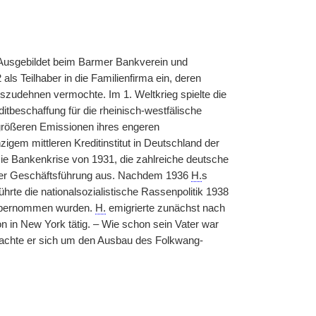
usgebildet beim Barmer Bankverein und
ls Teilhaber in die Familienfirma ein, deren
szudehnen vermochte. Im 1. Weltkrieg spielte die
ditbeschaffung für die rheinisch-westfälische
n größeren Emissionen ihres engeren
igem mittleren Kreditinstitut in Deutschland der
 Die Bankenkrise von 1931, die zahlreiche deutsche
s der Geschäftsführung aus. Nachdem 1936
H.
s
hrte die nationalsozialistische Rassenpolitik 1938
bernommen wurden.
H.
emigrierte zunächst nach
 in New York tätig. – Wie schon sein Vater war
machte er sich um den Ausbau des Folkwang-