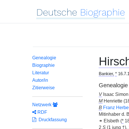
Deutsche
Biographie
Hirsc
Genealogie
Biographie
Literatur
Bankier,
*
16.7.
Autor/in
Genealogie
Zitierweise
V
Isaac Simon 
M
Henriette (
Netzwerk
B
Franz Herber
RDF
Mitinhaber d. 
Druckfassung
⚭ Elsbeth (
*
18
2
S
(1 jung †),