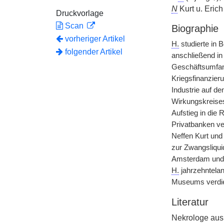
N
Kurt u. Eri
Druckvorlage
Scan
Biographie
vorheriger Artikel
H.
studierte in
folgender Artikel
anschließend in 
Geschäftsumfang
Kriegsfinanzieru
Industrie auf d
Wirkungskreises 
Aufstieg in die
Privatbanken ve
Neffen Kurt und 
zur Zwangsliqu
Amsterdam und w
H.
jahrzehntelan
Museums verdie
Literatur
Nekrologe aus 