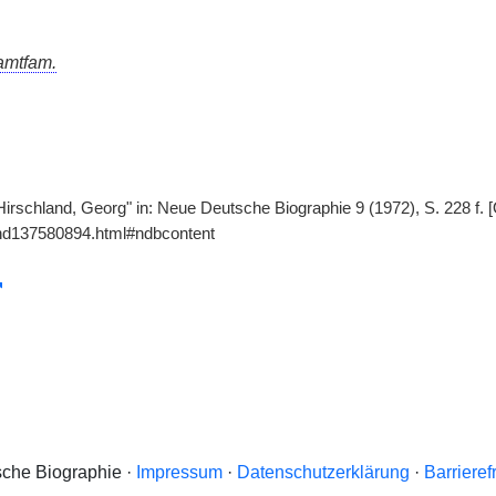
mtfam.
Hirschland, Georg" in: Neue Deutsche Biographie 9 (1972), S. 228 f. 
gnd137580894.html#ndbcontent
che Biographie ·
Impressum
·
Datenschutzerklärung
·
Barrieref