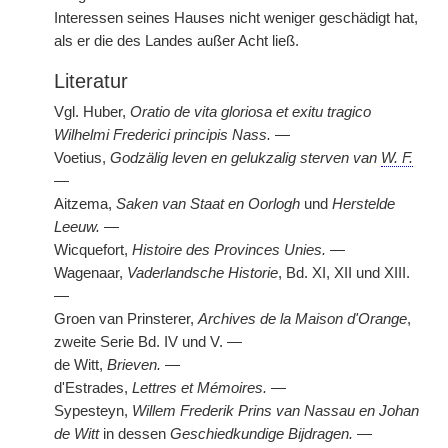
Interessen seines Hauses nicht weniger geschädigt hat,
als er die des Landes außer Acht ließ.
Literatur
Vgl. Huber,
Oratio de vita gloriosa et exitu tragico
Wilhelmi Frederici principis Nass.
—
Voetius,
Godzälig leven en gelukzalig sterven van
W. F.
—
Aitzema,
Saken van Staat en Oorlogh
und
Herstelde
Leeuw.
—
Wicquefort,
Histoire des Provinces Unies.
—
Wagenaar,
Vaderlandsche Historie
, Bd. XI, XII und XIII.
—
Groen van Prinsterer,
Archives de la Maison d'Orange
,
zweite Serie Bd. IV und V. —
de Witt,
Brieven.
—
d'Estrades,
Lettres et Mémoires.
—
Sypesteyn,
Willem Frederik Prins van Nassau en Johan
de Witt
in dessen
Geschiedkundige Bijdragen.
—