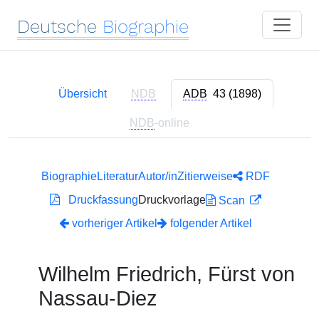
Deutsche
Biographie
Übersicht
NDB
ADB
43 (1898)
NDB
-online
Biographie
Literatur
Autor/in
Zitierweise
RDF
Druckfassung
Druckvorlage
Scan
vorheriger Artikel
folgender Artikel
Wilhelm Friedrich, Fürst von
Nassau-Diez