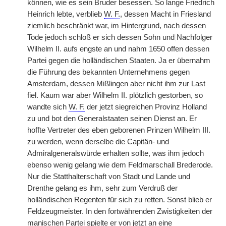
können, wie es sein Bruder besessen. So lange Friedrich
Heinrich lebte, verblieb
W. F.
, dessen Macht in Friesland
ziemlich beschränkt war, im Hintergrund, nach dessen
Tode jedoch schloß er sich dessen Sohn und
|
Nachfolger
Wilhelm II. aufs engste an und nahm 1650 offen dessen
Partei gegen die holländischen Staaten. Ja er übernahm
die Führung des bekannten Unternehmens gegen
Amsterdam, dessen Mißlingen aber nicht ihm zur Last
fiel. Kaum war aber Wilhelm II. plötzlich gestorben, so
wandte sich
W. F.
der jetzt siegreichen Provinz Holland
zu und bot den Generalstaaten seinen Dienst an. Er
hoffte Vertreter des eben geborenen Prinzen Wilhelm III.
zu werden, wenn derselbe die Capitän- und
Admiralgeneralswürde erhalten sollte, was ihm jedoch
ebenso wenig gelang wie dem Feldmarschall Brederode.
Nur die Statthalterschaft von Stadt und Lande und
Drenthe gelang es ihm, sehr zum Verdruß der
holländischen Regenten für sich zu retten. Sonst blieb er
Feldzeugmeister. In den fortwährenden Zwistigkeiten der
manischen Partei spielte er von jetzt an eine