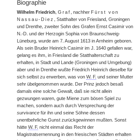
Biographie
Wilhelm Friedrich
,
Graf
, nachher
Fürst von
Nassau-Diez
, Statthalter von Friesland, Groningen
und Drenthe, zweiter Sohn des Grafen Ernst Casimir von
N.-D. und der Herzogin Sophia von Braunschweig-
Lüneburg, wurde am 7. August 1613 in Arnheim geboren.
Als sein Bruder Heinrich Casimir im J. 1640 gefallen war,
gelang es ihm, in Friesland die Statthalterschaft zu
erhalten, in Stadt und Lande (Groningen und Umgebung)
aber und in Drenthe wußte Friedrich Heinrich dieselbe für
sich selbst zu erwerben, was von
W. F.
und seiner Mutter
sehr übelgenommen wurde. Der Prinz jedoch besaß
damals eine solche Gewalt, daß sie nicht allein
gezwungen waren, gute Miene zum bösen Spiel zu
machen, sondern auch durch Versprechung der
survivance
für ihn und seine Söhne dessen
unentbehrliche Gunst zurückgewinnen mußten. Sonst
hätte
W. F.
nicht einmal das Recht der
Magistratsernennung in den friesischen Städten erhalten