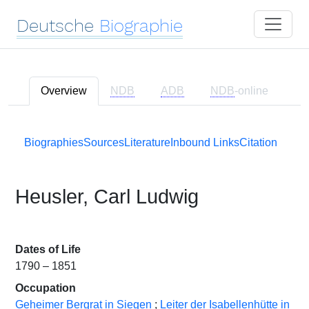
Deutsche
Biographie
Overview
NDB
ADB
NDB
-online
Biographies
Sources
Literature
Inbound Links
Citation
Heusler, Carl Ludwig
Dates of Life
1790 – 1851
Occupation
Geheimer Bergrat in Siegen
;
Leiter der Isabellenhütte in