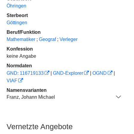
Öhringen
Sterbeort
Göttingen
Beruf/Funktion
Mathematiker
;
Geograf
;
Verleger
Konfession
keine Angabe
Normdaten
GND: 116719133
|
GND-Explorer
|
OGND
|
VIAF
Namensvarianten
Franz, Johann Michael
Vernetzte Angebote