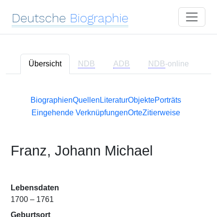
Deutsche
Biographie
Übersicht
NDB
ADB
NDB
-online
Biographien
Quellen
Literatur
Objekte
Porträts
Eingehende Verknüpfungen
Orte
Zitierweise
Franz, Johann Michael
Lebensdaten
1700 – 1761
Geburtsort