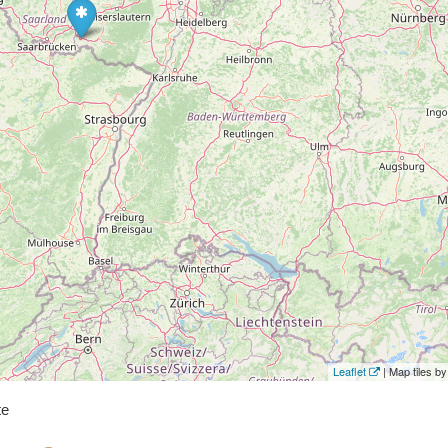
Leaflet
| Map tiles 
te