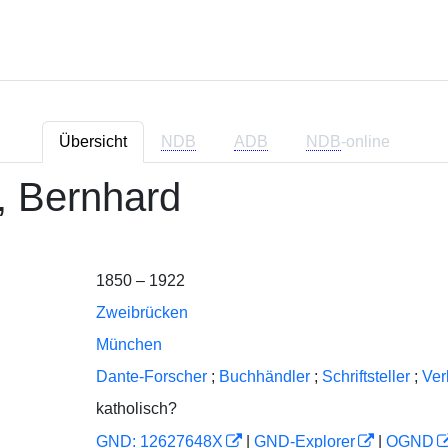
Übersicht
NDB
ADB
NDB
-online
, Bernhard
1850 – 1922
Zweibrücken
München
Dante-Forscher
;
Buchhändler
;
Schriftsteller
;
Ver
katholisch?
GND: 12627648X
|
GND-Explorer
|
OGND