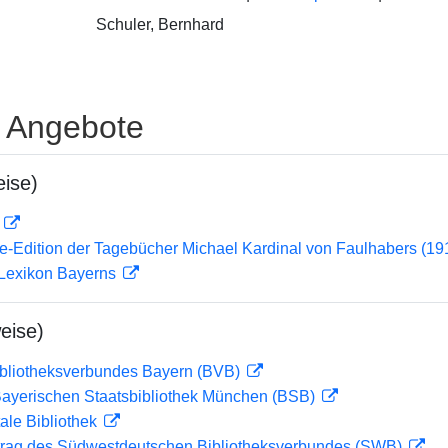
Schuler, Bernhard
e Angebote
ise)
D
ne-Edition der Tagebücher Michael Kardinal von Faulhabers (1
 Lexikon Bayerns
eise)
ibliotheksverbundes Bayern (BVB)
 Bayerischen Staatsbibliothek München (BSB)
ale Bibliothek
rag des Südwestdeutschen Bibliotheksverbundes (SWB)