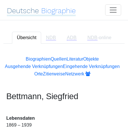
Deutsche
Biographie
Übersicht
NDB
ADB
NDB
-online
Biographien
Quellen
Literatur
Objekte
Ausgehende Verknüpfungen
Eingehende Verknüpfungen
Orte
Zitierweise
Netzwerk
Bettmann, Siegfried
Lebensdaten
1869 – 1939