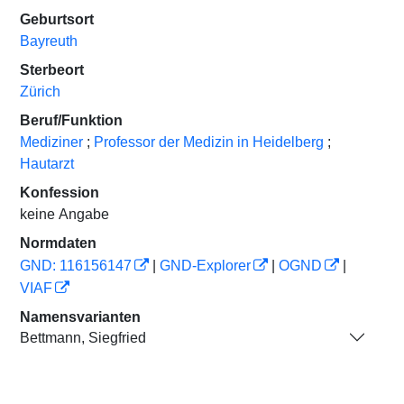
Geburtsort
Bayreuth
Sterbeort
Zürich
Beruf/Funktion
Mediziner
;
Professor der Medizin in Heidelberg
;
Hautarzt
Konfession
keine Angabe
Normdaten
GND: 116156147
|
GND-Explorer
|
OGND
|
VIAF
Namensvarianten
Bettmann, Siegfried