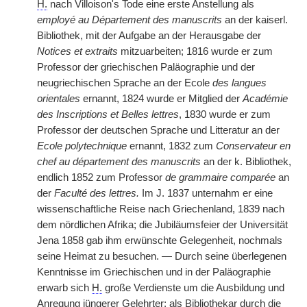
H.
nach Villoison's Tode eine erste Anstellung als
employé au Département des manuscrits
an der kaiserl.
Bibliothek, mit der Aufgabe an der Herausgabe der
Notices et extraits
mitzuarbeiten; 1816 wurde er zum
Professor der griechischen Paläographie und der
neugriechischen Sprache an der Ecole
des langues
orientales
ernannt, 1824 wurde er Mitglied der
Académie
des Inscriptions et Belles lettres
, 1830 wurde er zum
Professor der deutschen Sprache und Litteratur an der
Ecole polytechnique
ernannt, 1832 zum
Conservateur en
chef au département des manuscrits
an der k. Bibliothek,
endlich 1852 zum Professor
de grammaire comparée
an
der
Faculté des lettres.
Im J. 1837 unternahm er eine
wissenschaftliche Reise nach Griechenland, 1839 nach
dem nördlichen Afrika; die Jubiläumsfeier der Universität
Jena 1858 gab ihm erwünschte Gelegenheit, nochmals
seine Heimat zu besuchen. — Durch seine überlegenen
Kenntnisse im Griechischen und in der Paläographie
erwarb sich
H.
große Verdienste um die Ausbildung und
Anregung jüngerer Gelehrter; als Bibliothekar durch die