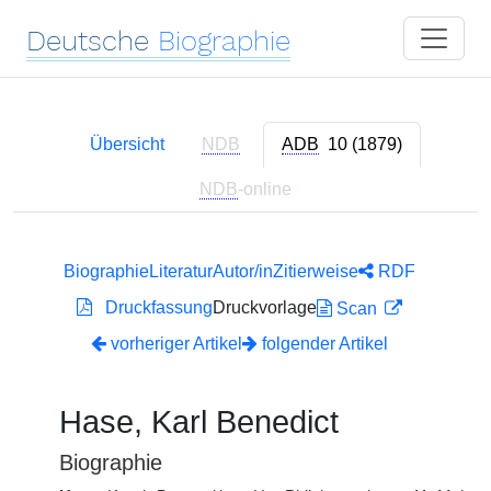
Deutsche
Biographie
Übersicht
NDB
ADB
10 (1879)
NDB
-online
Biographie
Literatur
Autor/in
Zitierweise
RDF
Druckfassung
Druckvorlage
Scan
vorheriger Artikel
folgender Artikel
Hase, Karl Benedict
Biographie