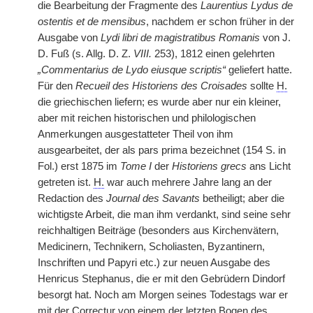
die Bearbeitung der Fragmente des
Laurentius Lydus de
ostentis et de mensibus
, nachdem er schon früher in der
Ausgabe von
Lydi libri de magistratibus Romanis
von J.
D. Fuß (s. Allg. D. Z.
VIII.
253), 1812 einen gelehrten
„Commentarius de Lydo eiusque scriptis“
geliefert hatte.
Für den
Recueil des Historiens des Croisades
sollte
H.
die griechischen liefern; es wurde aber nur ein kleiner,
aber mit reichen historischen und philologischen
Anmerkungen ausgestatteter Theil von ihm
ausgearbeitet, der als pars prima bezeichnet (154 S. in
Fol.) erst 1875 im
Tome I
der
Historiens grecs
ans Licht
getreten ist.
H.
war auch mehrere Jahre lang an der
Redaction des
Journal des Savants
betheiligt; aber die
wichtigste Arbeit, die man ihm verdankt, sind seine sehr
reichhaltigen Beiträge (besonders aus Kirchenvätern,
Medicinern, Technikern, Scholiasten, Byzantinern,
Inschriften und Papyri etc.) zur neuen Ausgabe des
Henricus Stephanus, die er mit den Gebrüdern Dindorf
besorgt hat. Noch am Morgen seines Todestags war er
mit der Correctur von einem der letzten Bogen des