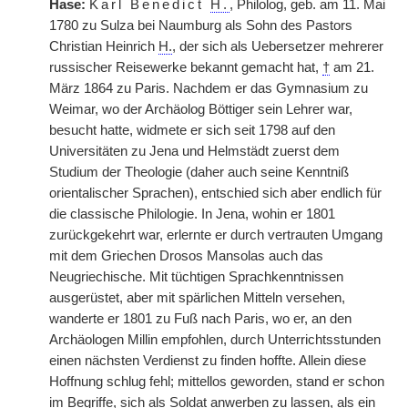
Hase:
Karl Benedict
H.
, Philolog, geb. am 11. Mai
1780 zu Sulza bei Naumburg als Sohn des Pastors
Christian Heinrich
H.
, der sich als Uebersetzer mehrerer
russischer Reisewerke bekannt gemacht hat,
†
am 21.
März 1864 zu Paris. Nachdem er das Gymnasium zu
Weimar, wo der Archäolog Böttiger sein Lehrer war,
besucht hatte, widmete er sich seit 1798 auf den
Universitäten zu Jena und Helmstädt zuerst dem
Studium der Theologie (daher auch seine Kenntniß
orientalischer Sprachen), entschied sich aber endlich für
die classische Philologie. In Jena, wohin er 1801
zurückgekehrt war, erlernte er durch vertrauten Umgang
mit dem Griechen Drosos Mansolas auch das
Neugriechische. Mit tüchtigen Sprachkenntnissen
ausgerüstet, aber mit spärlichen Mitteln versehen,
wanderte er 1801 zu Fuß nach Paris, wo er, an den
Archäologen Millin empfohlen, durch Unterrichtsstunden
einen nächsten Verdienst zu finden hoffte. Allein diese
Hoffnung schlug fehl; mittellos geworden, stand er schon
im Begriffe, sich als Soldat anwerben zu lassen, als ein