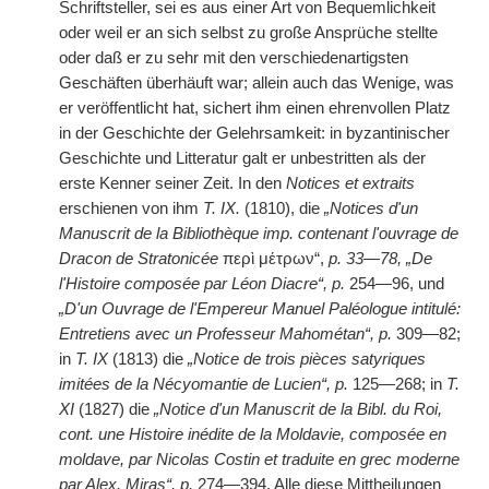
Schriftsteller, sei es aus einer Art von Bequemlichkeit
oder weil er an sich selbst zu große Ansprüche stellte
oder daß er zu sehr mit den verschiedenartigsten
Geschäften überhäuft war; allein auch das Wenige, was
er veröffentlicht hat, sichert ihm einen ehrenvollen Platz
in der Geschichte der Gelehrsamkeit: in byzantinischer
Geschichte und Litteratur galt er unbestritten als der
erste Kenner seiner Zeit. In den
Notices et extraits
erschienen von ihm
T. IX.
(1810), die
„Notices d'un
Manuscrit de la Bibliothèque imp. contenant l'ouvrage de
Dracon de Stratonicée
περὶ μέτρων“,
p. 33—78, „De
l'Histoire composée par Léon Diacre“, p.
254—96, und
„D'un Ouvrage de l'Empereur Manuel Paléologue intitulé:
Entretiens avec un Professeur Mahométan“, p.
309—82;
in
T. IX
(1813) die
„Notice de trois pièces satyriques
imitées de la Nécyomantie de Lucien“, p.
125—268; in
T.
XI
(1827) die
„Notice d'un Manuscrit de la Bibl. du Roi,
cont. une Histoire inédite de la Moldavie, composée en
moldave, par Nicolas Costin et traduite en grec moderne
par Alex. Miras“, p.
274—394. Alle diese Mittheilungen