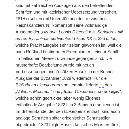
sind mit zahlreichen Auszügen aus den betreffenden
Schriften und mit lateinischer Uebersetzung versehen.
1819 erschien mit Unterstützung des russischen
Reichskanzlers
|
N. Romanzoff seine vollständige
Ausgabe der
„Historia. Leonis Diaconi“
mit
„Scriptores alii
ad res Byzantinas pertinentes“
(Paris
XX
u. 326
p. fol.)
,
welche Prachtausgabe sehr selten geworden ist, weil die
nach Rußland bestimmten Exemplare mit einem Schiff
im baltischen Meere zu Grunde gegangen sind. Die
musterhafte Bearbeitung wurde mit neuen
Verbesserungen und Zusätzen Hase's in der Bonner
Ausgabe der Byzantiner 1828 wiederholt. Für die
Bibliotheca classicorum
von Lemaire lieferte
H.
den
„Valerius Maximus“
und
„Julius Obsequens de prodigiis“
,
welche schön gedruckte, aber wenig Eigenes
enthaltende Ausgabe 1822 f. in 3 Bänden erschienen ist.
Im dritten Bande, der den
Obsequens
enthält, sind auch
analoge Schriften später griechischer Schriftsteller
abgedruckt. 1823 folgte Hase's kritisches Meisterstück,