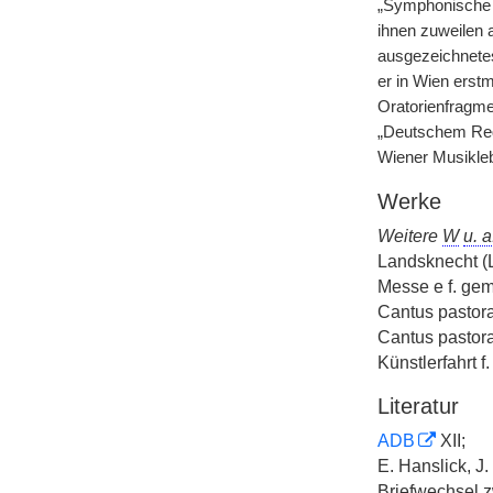
„Symphonische V
ihnen zuweilen a
ausgezeichnetes
er in Wien erst
Oratorienfragme
„Deutschem Requ
Wiener Musikle
Werke
Weitere
W
u. a
Landsknecht (
Messe e f. gem
Cantus pastora
Cantus pastoral
Künstlerfahrt f
Literatur
ADB
XII;
E. Hanslick, J.
Briefwechsel
z