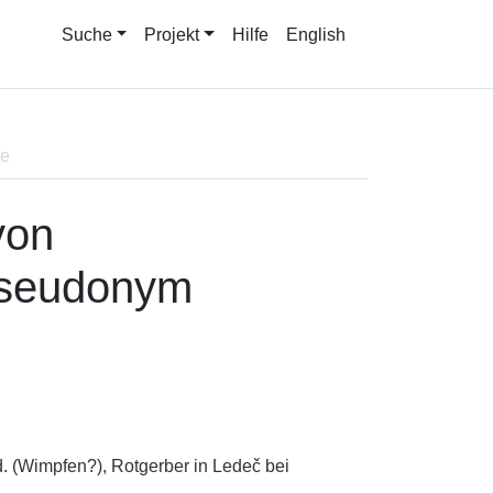
Suche
Projekt
Hilfe
English
ne
von
(Pseudonym
d. (Wimpfen?), Rotgerber in Ledeč bei