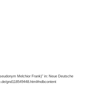
(Pseudonym Melchior Frank)" in: Neue Deutsche
hie.de/gnd118549448.html#ndbcontent