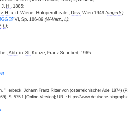
, J.
H.
, 1885;
v.
H.
u. d. Wiener Hofoperntheater,
Diss.
Wien 1949
(
ungedr.
)
;
MGG
VI,
Sp.
186-89
(
W-Verz.
,
L
)
;
W
,
L
)
;
cher,
Abb.
in:
St.
Kunze, Franz Schubert, 1965.
er
en, "Herbeck, Johann Franz Ritter von (österreichischer Adel 1874) 
969), S. 575 f. [Online-Version]; URL: https://www.deutsche-biograp