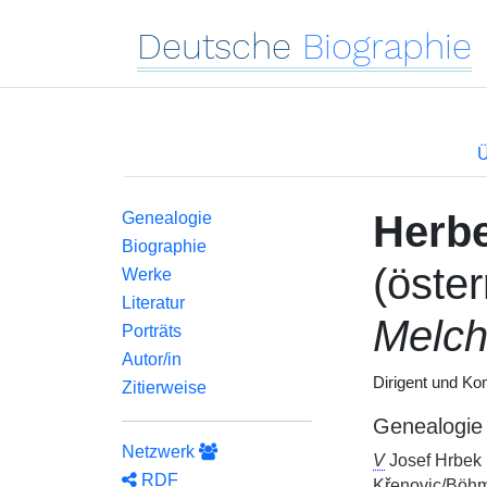
Deutsche
Biographie
Ü
Herb
Genealogie
Biographie
(öste
Werke
Literatur
Melch
Porträts
Autor/in
Dirigent und Ko
Zitierweise
Genealogie
Netzwerk
V
Josef Hrbek 
RDF
Křenovic/Böhme