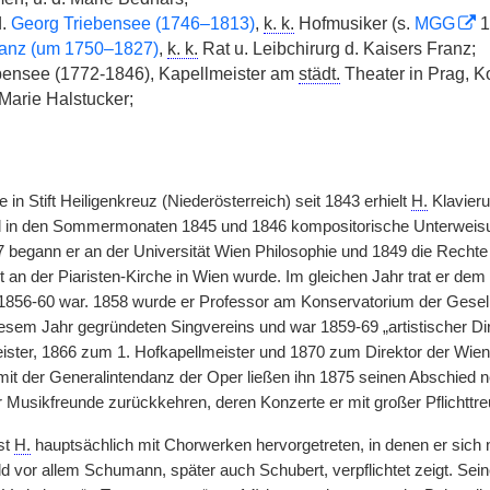
.
Georg Triebensee (1746–1813)
,
k. k.
Hofmusiker (s.
MGG
1
anz (um 1750–1827)
,
k. k.
Rat u. Leibchirurg d. Kaisers Franz;
bensee (1772-1846), Kapellmeister am
städt.
Theater in Prag, K
arie Halstucker;
in Stift Heiligenkreuz (Niederösterreich) seit 1843 erhielt
H.
Klavieru
d in den Sommermonaten 1845 und 1846 kompositorische Unterwei
7 begann er an der Universität Wien Philosophie und 1849 die Rechte 
 an der Piaristen-Kirche in Wien wurde. Im gleichen Jahr trat er d
1856-60 war. 1858 wurde er Professor am Konservatorium der Gesells
 diesem Jahr gegründeten Singvereins und war 1859-69 „artistischer D
ster, 1866 zum 1. Hofkapellmeister und 1870 zum Direktor der Wiener 
 mit der Generalintendanz der Oper ließen ihn 1875 seinen Abschied
r Musikfreunde zurückkehren, deren Konzerte er mit großer Pflichttre
st
H.
hauptsächlich mit Chorwerken hervorgetreten, in denen er sich
d vor allem Schumann, später auch Schubert, verpflichtet zeigt. S