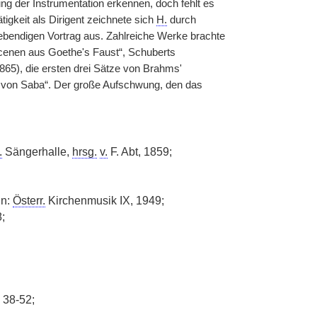
g der Instrumentation erkennen, doch fehlt es
tigkeit als Dirigent zeichnete sich
H.
durch
lebendigen Vortrag aus. Zahlreiche Werke brachte
cenen aus Goethe's Faust“, Schuberts
865), die ersten drei Sätze von Brahms'
 von Saba“. Der große Aufschwung, den das
.
Sängerhalle,
hrsg.
v.
F. Abt, 1859;
in:
Österr.
Kirchenmusik IX, 1949;
;
 38-52;