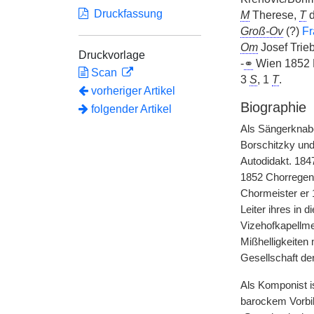
Druckfassung
M
Therese,
T
d
Groß-Ov
(?)
Fr
Om
Josef Trie
Druckvorlage
-
⚭
Wien 1852 M
Scan
3
S
, 1
T
.
vorheriger Artikel
Biographie
folgender Artikel
Als Sängerknabe 
Borschitzky un
Autodidakt. 184
1852 Chorregent
Chormeister er 
Leiter ihres in
Vizehofkapellmei
Mißhelligkeiten
Gesellschaft de
Als Komponist i
barockem Vorbil