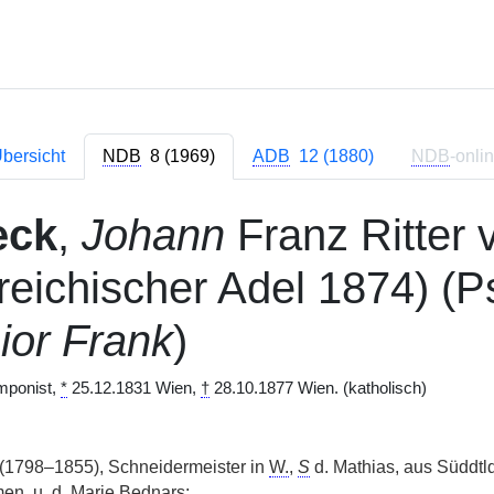
bersicht
NDB
8 (1969)
ADB
12 (1880)
NDB
-onli
eck
,
Johann
Franz Ritter 
rreichischer Adel 1874) 
ior Frank
)
mponist,
*
25.12.1831 Wien,
†
28.10.1877 Wien. (katholisch)
(1798–1855), Schneidermeister in
W.
,
S
d. Mathias, aus Süddtl
n, u. d. Marie Bednars;