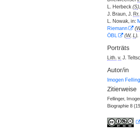
L. Herbeck
(
S
)
J. Braun, J.
Rr.
L. Nowak, in:
Riemann
(
ÖBL
(
W
,
L
).
Porträts
Lith.
v.
J. Telts
Autor/in
Imogen Felling
Zitierweise
Fellinger, Imog
Biographie 8 (1