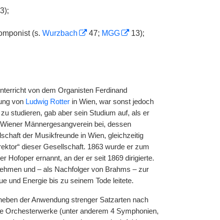
3);
omponist (s.
Wurzbach
47;
MGG
13);
nterricht von dem Organisten Ferdinand
sung von
Ludwig Rotter
in Wien, war sonst jedoch
zu studieren, gab aber sein Studium auf, als er
em Wiener Männergesangverein bei, dessen
chaft der Musikfreunde in Wien, gleichzeitig
irektor“ dieser Gesellschaft. 1863 wurde er zum
Hofoper ernannt, an der er seit 1869 dirigierte.
 nehmen und – als Nachfolger von Brahms – zur
ue und Energie bis zu seinem Tode leitete.
 neben der Anwendung strenger Satzarten nach
eine Orchesterwerke (unter anderem 4 Symphonien,