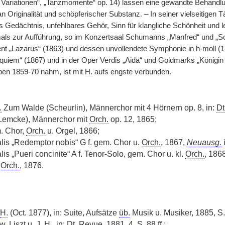
ariationen“, „Tanzmomente“ op. 14) lassen eine gewandte Behandlun
n Originalität und schöpferischer Substanz. – In seiner vielseitigen Tä
 Gedächtnis, unfehlbares Gehör, Sinn für klangliche Schönheit und 
mals zur Aufführung, so im Konzertsaal Schumanns „Manfred“ und „S
nt „Lazarus“ (1863) und dessen unvollendete Symphonie in h-moll (1
iem“ (1867) und in der Oper Verdis „Aida“ und Goldmarks „Königin
ben 1859-70 nahm, ist mit
H.
aufs engste verbunden.
.
Zum Walde (Scheurlin), Männerchor mit 4 Hörnern op. 8, in:
Dt
Lemcke),
|
Männerchor mit
Orch.
op. 12, 1865;
. Chor,
Orch.
u. Orgel, 1866;
lis „Redemptor nobis“ G f. gem. Chor u.
Orch.
, 1867,
Neuausg.
is „Pueri concinite“ A f. Tenor-Solo, gem. Chor u. kl.
Orch.
, 1868
.
Orch.
, 1876.
H.
(Oct. 1877), in: Suite, Aufsätze
üb.
Musik u. Musiker, 1885, S.
w.
Liszt u. J.
H.
, in:
Dt.
Revue, 1881, 4, S. 88 ff.;