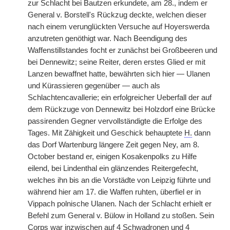
zur Schlacht bei Bautzen erkundete, am 28., indem er
General v. Borstell's Rückzug deckte, welchen dieser
nach einem verunglückten Versuche auf Hoyerswerda
anzutreten genöthigt war. Nach Beendigung des
Waffenstillstandes focht er zunächst bei Großbeeren und
bei Dennewitz; seine Reiter, deren erstes Glied er mit
Lanzen bewaffnet hatte, bewährten sich hier — Ulanen
und Kürassieren gegenüber — auch als
Schlachtencavallerie; ein erfolgreicher Ueberfall der auf
dem Rückzuge von Dennewitz bei Holzdorf eine Brücke
passirenden Gegner vervollständigte die Erfolge des
Tages. Mit Zähigkeit und Geschick behauptete
H.
dann
das Dorf Wartenburg längere Zeit gegen Ney, am 8.
October bestand er, einigen Kosakenpolks zu Hilfe
eilend, bei Lindenthal ein glänzendes Reitergefecht,
welches ihn bis an die Vorstädte von Leipzig führte und
während hier am 17. die Waffen ruhten, überfiel er in
Vippach polnische Ulanen. Nach der Schlacht erhielt er
Befehl zum General v. Bülow in Holland zu stoßen. Sein
Corps war inzwischen auf 4 Schwadronen und 4