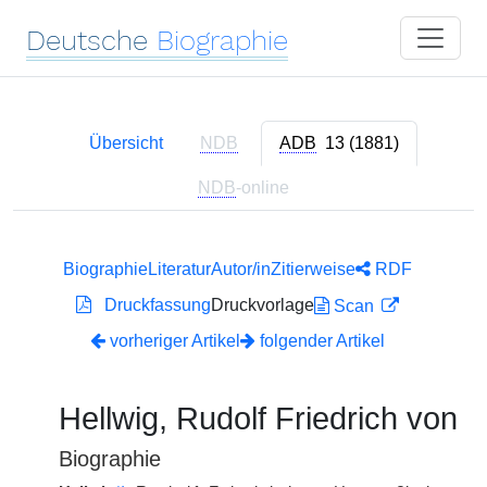
Deutsche
Biographie
Übersicht
NDB
ADB
13 (1881)
NDB
-online
Biographie
Literatur
Autor/in
Zitierweise
RDF
Druckfassung
Druckvorlage
Scan
vorheriger Artikel
folgender Artikel
Hellwig, Rudolf Friedrich von
Biographie