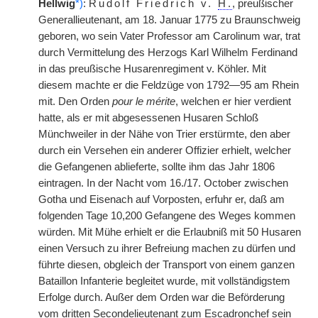
Hellwig
*)
:
Rudolf Friedrich v.
H.
, preußischer
Generallieutenant, am 18. Januar 1775 zu Braunschweig
geboren, wo sein Vater Professor am Carolinum war, trat
durch Vermittelung des Herzogs Karl Wilhelm Ferdinand
in das preußische Husarenregiment v. Köhler. Mit
diesem machte er die Feldzüge von 1792—95 am Rhein
mit. Den Orden
pour le mérite
, welchen er hier verdient
hatte, als er mit abgesessenen Husaren Schloß
Münchweiler in der Nähe von Trier erstürmte, den aber
durch ein Versehen ein anderer Offizier erhielt, welcher
die Gefangenen ablieferte, sollte ihm das Jahr 1806
eintragen. In der Nacht vom 16./17. October zwischen
Gotha und Eisenach auf Vorposten, erfuhr er, daß am
folgenden Tage 10,200 Gefangene des Weges kommen
würden. Mit Mühe erhielt er die Erlaubniß mit 50 Husaren
einen Versuch zu ihrer Befreiung machen zu dürfen und
führte diesen, obgleich der Transport von einem ganzen
Bataillon Infanterie begleitet wurde, mit vollständigstem
Erfolge durch. Außer dem Orden war die Beförderung
vom dritten Secondelieutenant zum Escadronchef sein