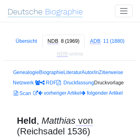
Deutsche
Biographie
Übersicht
NDB
8 (1969)
ADB
11 (1880)
NDB
-online
Genealogie
Biographie
Literatur
Autor/in
Zitierweise
Netzwerk
RDF
Druckfassung
Druckvorlage
vorheriger Artikel
folgender Artikel
Scan
Held
,
Matthias
von
(Reichsadel 1536)