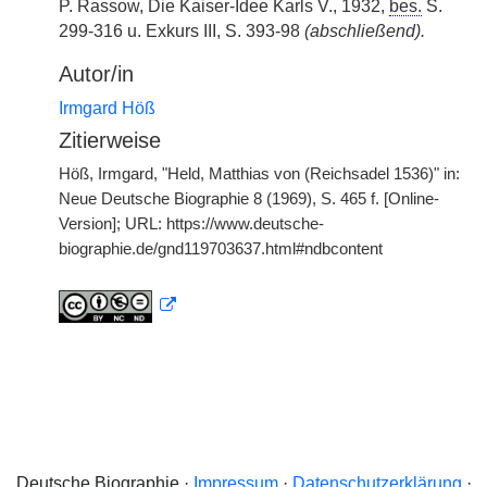
P. Rassow, Die Kaiser-Idee Karls V., 1932,
bes.
S.
299-316 u. Exkurs III, S. 393-98
(abschließend).
Autor/in
Irmgard Höß
Zitierweise
Höß, Irmgard, "Held, Matthias von (Reichsadel 1536)" in:
Neue Deutsche Biographie 8 (1969), S. 465 f. [Online-
Version]; URL: https://www.deutsche-
biographie.de/gnd119703637.html#ndbcontent
Deutsche Biographie ·
Impressum
·
Datenschutzerklärung
·