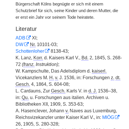
Bürgerschaft Kölns begnügte er sich mit einem
Schutzbrief für sich, seine Kinder und deren Mutter, die
er erst ein Jahr vor seinem Tode heiratete.
Literatur
ADB
XI;
DW
Nr.
10101-03;
Schottenloher
8138-43;
K. Lanz,
Korr.
d. Kaisers Karl V.,
Bd.
2, 1845, S. 268-
72
(
franz.
Instruktion)
;
W. Kampschulte, Das Adelsdiplom d.
kaiserl.
Vicekanzlers M.
H.
v.
J. 1536, in: Forschungen
z.
dt.
Gesch.
4, 1864, S. 604-08;
L. Cardauns, Zur
Gesch.
Karls V. in
d. J.
1536–38,
in:
Qu.
u. Forschungen aus italien. Archiven u.
Bibliotheken XII, 1909, S. 353-63;
A. Hasenclever, Johann
v.
Naves aus Luxemburg,
Reichsvizekanzler unter Kaiser Karl V., in:
MIÖG
26, 1905, S. 280-328;