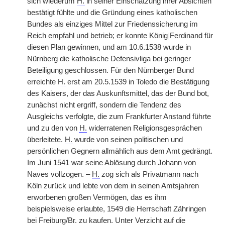
sich wiederum
H.
in seiner Einschätzung ihrer Absichten
bestätigt fühlte und die Gründung eines katholischen
Bundes als einziges Mittel zur Friedenssicherung im
Reich empfahl und betrieb; er konnte König
|
Ferdinand für
diesen Plan gewinnen, und am 10.6.1538 wurde in
Nürnberg die katholische Defensivliga bei geringer
Beteiligung geschlossen. Für den Nürnberger Bund
erreichte
H.
erst am 20.5.1539 in Toledo die Bestätigung
des Kaisers, der das Auskunftsmittel, das der Bund bot,
zunächst nicht ergriff, sondern die Tendenz des
Ausgleichs verfolgte, die zum Frankfurter Anstand führte
und zu den von
H.
widerratenen Religionsgesprächen
überleitete.
H.
wurde von seinen politischen und
persönlichen Gegnern allmählich aus dem Amt gedrängt.
Im Juni 1541 war seine Ablösung durch Johann von
Naves vollzogen. –
H.
zog sich als Privatmann nach
Köln zurück und lebte von dem in seinen Amtsjahren
erworbenen großen Vermögen, das es ihm
beispielsweise erlaubte, 1549 die Herrschaft Zähringen
bei Freiburg/Br. zu kaufen. Unter Verzicht auf die