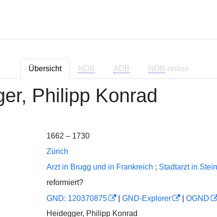
Übersicht
NDB
ADB
NDB
-online
er, Philipp Konrad
1662 – 1730
Zürich
Arzt in Brugg und in Frankreich
;
Stadtarzt in Stei
reformiert?
GND: 120370875
|
GND-Explorer
|
OGND
Heidegger, Philipp Konrad