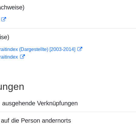
achweise)
D
ise)
traitindex (Dargestellte) [2003-2014]
traitindex
ungen
n ausgehende Verknüpfungen
auf die Person andernorts