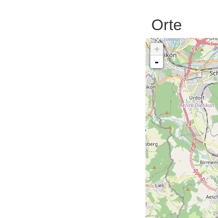
Orte
+
-