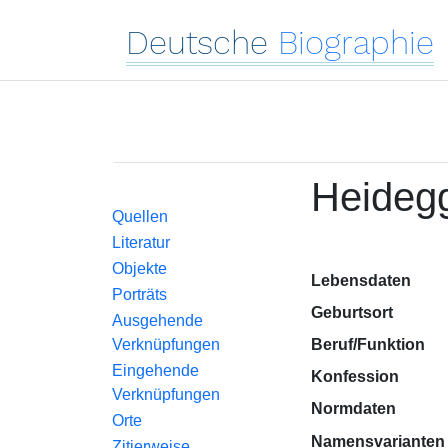
Deutsche
Biographie
Heidegg
Quellen
Literatur
Objekte
Lebensdaten
Porträts
Geburtsort
Ausgehende
Verknüpfungen
Beruf/Funktion
Eingehende
Konfession
Verknüpfungen
Normdaten
Orte
Namensvarianten
Zitierweise