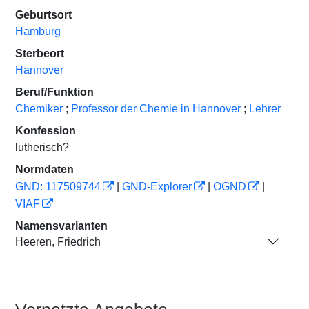
Geburtsort
Hamburg
Sterbeort
Hannover
Beruf/Funktion
Chemiker
;
Professor der Chemie in Hannover
;
Lehrer
Konfession
lutherisch?
Normdaten
GND: 117509744
|
GND-Explorer
|
OGND
|
VIAF
Namensvarianten
Heeren, Friedrich