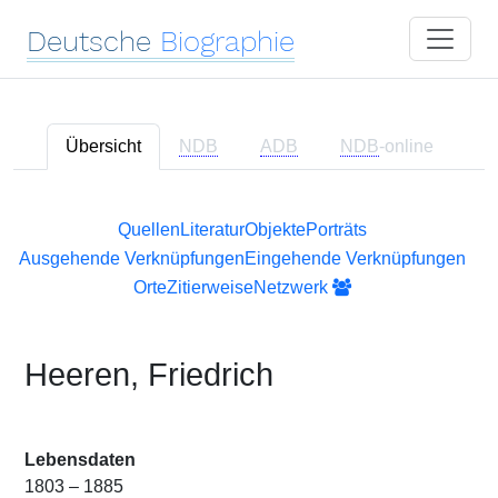
Deutsche
Biographie
Übersicht
NDB
ADB
NDB
-online
Quellen
Literatur
Objekte
Porträts
Ausgehende Verknüpfungen
Eingehende Verknüpfungen
Orte
Zitierweise
Netzwerk
Heeren, Friedrich
Lebensdaten
1803 – 1885