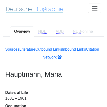
Deutsche
Biographie
Overview
NDB
ADB
NDB
-online
Sources
Literature
Outbound Links
Inbound Links
Citation
Network
Hauptmann, Maria
Dates of Life
1881 – 1961
Occupation