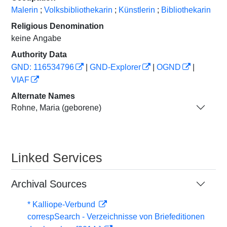
Malerin
;
Volksbibliothekarin
;
Künstlerin
;
Bibliothekarin
Religious Denomination
keine Angabe
Authority Data
GND: 116534796
|
GND-Explorer
|
OGND
|
VIAF
Alternate Names
Rohne, Maria (geborene)
Linked Services
Archival Sources
* Kalliope-Verbund
correspSearch - Verzeichnisse von Briefeditionen