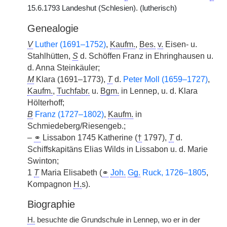
15.6.1793 Landeshut (Schlesien). (lutherisch)
Genealogie
V
Luther (1691–1752)
,
Kaufm.
,
Bes.
v.
Eisen- u.
Stahlhütten,
S
d. Schöffen Franz in Ehringhausen u.
d. Anna Steinkäuler;
M
Klara (1691–1773),
T
d.
Peter Moll (1659–1727)
,
Kaufm.
,
Tuchfabr.
u.
Bgm.
in Lennep, u. d. Klara
Hölterhoff;
B
Franz (1727–1802)
,
Kaufm.
in
Schmiedeberg/Riesengeb.;
–
⚭
Lissabon 1745 Katherine (
†
1797),
T
d.
Schiffskapitäns Elias Wilds in Lissabon u. d. Marie
Swinton;
1
T
Maria Elisabeth (
⚭
Joh.
Gg.
Ruck, 1726–1805
,
Kompagnon
H.
s).
Biographie
H.
besuchte die Grundschule in Lennep, wo er in der