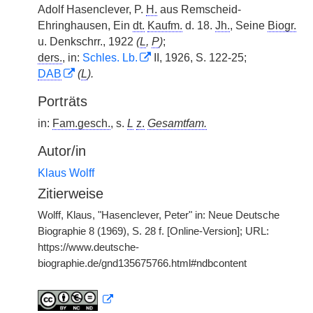
Adolf Hasenclever, P.
H.
aus Remscheid-
Ehringhausen, Ein
dt.
Kaufm.
d. 18.
Jh.
, Seine
Biogr.
u. Denkschrr., 1922
(
L
,
P
)
;
ders.
, in:
Schles. Lb.
II, 1926, S. 122-25;
DAB
(
L
).
Porträts
in:
Fam.gesch.
, s.
L
z.
Gesamtfam.
Autor/in
Klaus Wolff
Zitierweise
Wolff, Klaus, "Hasenclever, Peter" in: Neue Deutsche
Biographie 8 (1969), S. 28 f. [Online-Version]; URL:
https://www.deutsche-
biographie.de/gnd135675766.html#ndbcontent