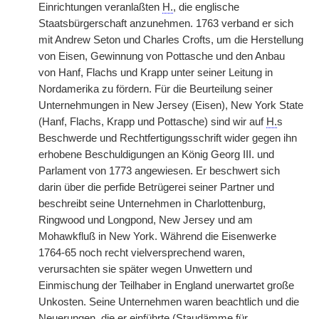
Einrichtungen veranlaßten
H.
, die englische
Staatsbürgerschaft anzunehmen. 1763 verband er sich
mit Andrew Seton und Charles Crofts, um die Herstellung
von Eisen, Gewinnung von Pottasche und den Anbau
von Hanf, Flachs und Krapp unter seiner Leitung in
Nordamerika zu fördern. Für die Beurteilung seiner
Unternehmungen in New Jersey (Eisen), New York State
(Hanf, Flachs, Krapp und Pottasche) sind wir auf
H.
s
Beschwerde und Rechtfertigungsschrift wider gegen ihn
erhobene Beschuldigungen an König Georg III. und
Parlament von 1773 angewiesen. Er beschwert sich
darin über die perfide Betrügerei seiner Partner und
beschreibt seine Unternehmen in Charlottenburg,
Ringwood und Longpond, New Jersey und am
Mohawkfluß in New York. Während die Eisenwerke
1764-65 noch recht vielversprechend waren,
verursachten sie später wegen Unwettern und
Einmischung der Teilhaber in England unerwartet große
Unkosten. Seine Unternehmen waren beachtlich und die
Neuerungen, die er einführte (Staudämme für