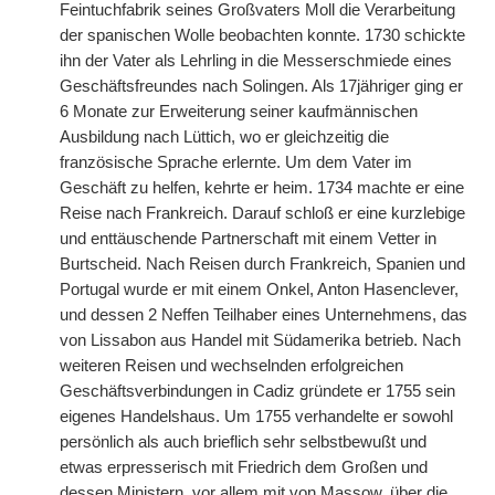
Feintuchfabrik seines Großvaters Moll die Verarbeitung
der spanischen Wolle beobachten konnte. 1730 schickte
ihn der Vater als Lehrling in die Messerschmiede eines
Geschäftsfreundes nach Solingen. Als 17jähriger ging er
6 Monate zur Erweiterung seiner kaufmännischen
Ausbildung nach Lüttich, wo er gleichzeitig die
französische Sprache erlernte. Um dem Vater im
Geschäft zu helfen, kehrte er heim. 1734 machte er eine
Reise nach Frankreich. Darauf schloß er eine kurzlebige
und enttäuschende Partnerschaft mit einem Vetter in
Burtscheid. Nach Reisen durch Frankreich, Spanien und
Portugal wurde er mit einem Onkel, Anton Hasenclever,
und dessen 2 Neffen Teilhaber eines Unternehmens, das
von Lissabon aus Handel mit Südamerika betrieb. Nach
weiteren Reisen und wechselnden erfolgreichen
Geschäftsverbindungen in Cadiz gründete er 1755 sein
eigenes Handelshaus. Um 1755 verhandelte er sowohl
persönlich als auch brieflich sehr selbstbewußt und
etwas erpresserisch mit Friedrich dem Großen und
dessen Ministern, vor allem mit von Massow, über die