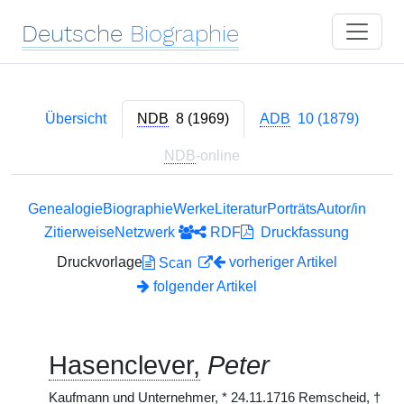
Deutsche
Biographie
Übersicht
NDB
8 (1969)
ADB
10 (1879)
NDB
-online
Genealogie
Biographie
Werke
Literatur
Porträts
Autor/in
Zitierweise
Netzwerk
RDF
Druckfassung
Druckvorlage
vorheriger Artikel
Scan
folgender Artikel
Hasenclever,
Peter
Kaufmann und Unternehmer,
*
24.11.1716 Remscheid,
†