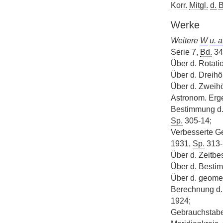
Korr.
Mitgl.
d.
B
Werke
Weitere
W
u. a
Serie 7,
Bd.
34
Über d. Rotat
Über d. Dreih
Über d. Zweih
Astronom. Erg
Bestimmung d.
Sp.
305-14;
Verbesserte G
1931,
Sp.
313-
Über d. Zeitbe
Über d. Besti
Über d. geome
Berechnung d. 
1924;
Gebrauchstab