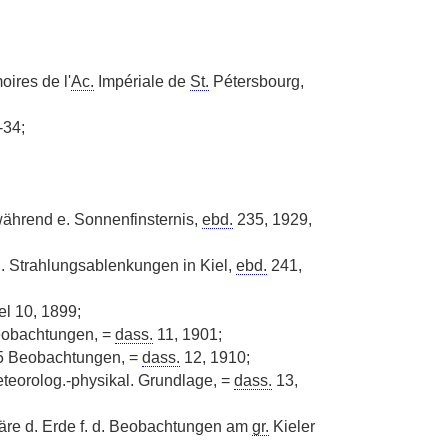
oires de l'
Ac.
Impériale de
St.
Pétersbourg,
-34;
ährend e. Sonnenfinsternis,
ebd.
235, 1929,
d. Strahlungsablenkungen in Kiel,
ebd.
241,
el 10, 1899;
eobachtungen, =
dass.
11, 1901;
5 Beobachtungen, =
dass.
12, 1910;
eteorolog.-physikal. Grundlage, =
dass.
13,
äre d. Erde f. d. Beobachtungen am
gr.
Kieler