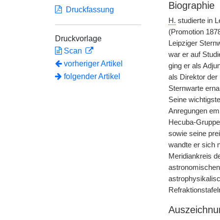
Biographie
Druckfassung
H.
studierte in 
(Promotion 1878
Druckvorlage
Leipziger Stern
Scan
war er auf Studi
vorheriger Artikel
ging er als Adj
folgender Artikel
als Direktor der
Sternwarte erna
Seine wichtigst
Anregungen empf
Hecuba-Gruppe,
sowie seine pre
wandte er sich 
Meridiankreis d
astronomischen 
astrophysikalis
Refraktionstafe
Auszeichnu