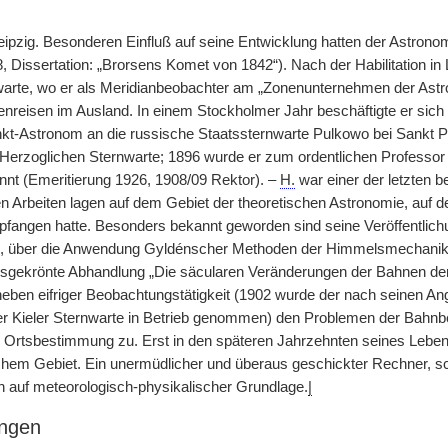
Leipzig. Besonderen Einfluß auf seine Entwicklung hatten der Astr
, Dissertation: „Brorsens Komet von 1842“). Nach der Habilitation in
warte, wo er als Meridianbeobachter am „Zonenunternehmen der Astro
enreisen im Ausland. In einem Stockholmer Jahr beschäftigte er sich 
unkt-Astronom an die russische Staatssternwarte Pulkowo bei Sankt P
 Herzoglichen Sternwarte; 1896 wurde er zum ordentlichen Professor d
nnt (Emeritierung 1926, 1908/09 Rektor). –
H.
war einer der letzten 
en Arbeiten lagen auf dem Gebiet der theoretischen Astronomie, auf d
angen hatte. Besonders bekannt geworden sind seine Veröffentlich
 über die Anwendung Gyldénscher Methoden der Himmelsmechanik 
isgekrönte Abhandlung „Die säcularen Veränderungen der Bahnen der 
neben eifriger Beobachtungstätigkeit (1902 wurde der nach seinen A
er Kieler Sternwarte in Betrieb genommen) den Problemen der Bah
Ortsbestimmung zu. Erst in den späteren Jahrzehnten seines Lebens
chem Gebiet. Ein unermüdlicher und überaus geschickter Rechner, sch
ln auf meteorologisch-physikalischer Grundlage.
|
ngen