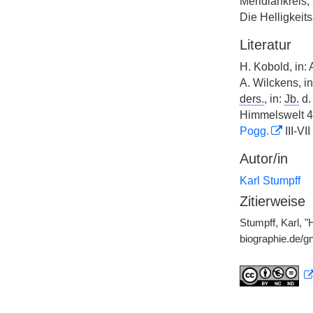
Meridiankreis,
Die Helligkei
Literatur
H. Kobold, in:
A. Wilckens, i
ders.
, in:
Jb.
d
Himmelswelt 42
Pogg.
III-VII
Autor/in
Karl Stumpff
Zitierweise
Stumpff, Karl, 
biographie.de/