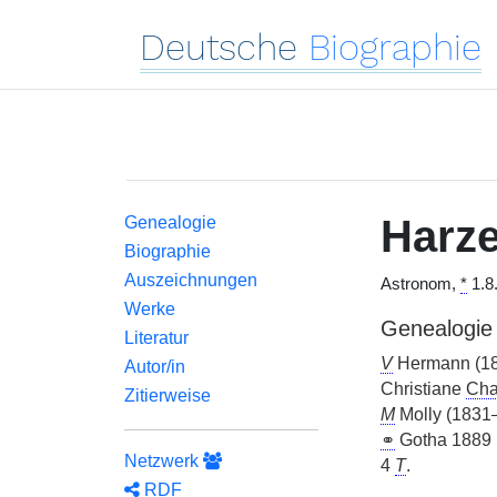
Deutsche
Biographie
Harze
Genealogie
Biographie
Auszeichnungen
Astronom,
*
1.8
Werke
Genealogie
Literatur
V
Hermann (1
Autor/in
Christiane
Cha
Zitierweise
M
Molly (1831
⚭
Gotha 1889 
Netzwerk
4
T
.
RDF