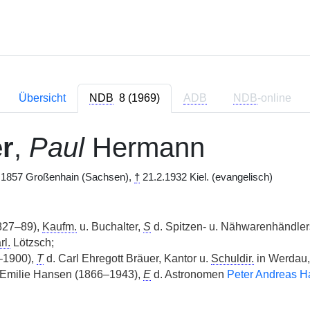
Übersicht
NDB
8 (1969)
ADB
NDB
-online
r
,
Paul
Hermann
.1857 Großenhain (Sachsen),
†
21.2.1932 Kiel. (evangelisch)
827–89),
Kaufm.
u. Buchalter,
S
d. Spitzen- u. Nähwarenhändle
rl.
Lötzsch;
–1900),
T
d. Carl Ehregott Bräuer, Kantor u.
Schuldir.
in Werdau,
Emilie Hansen (1866–1943),
E
d. Astronomen
Peter Andreas H