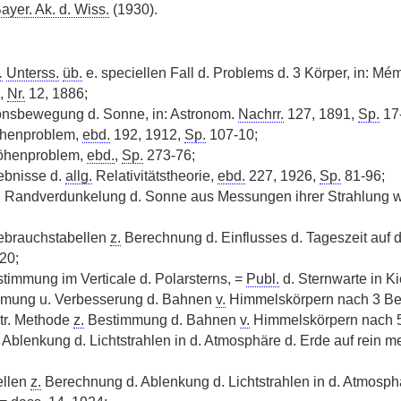
ayer. Ak. d. Wiss.
(1930).
.
Unterss.
üb.
e. speciellen Fall d. Problems d. 3 Körper, in: Mém
,
Nr.
12, 1886;
ionsbewegung d. Sonne, in: Astronom.
Nachrr.
127, 1891,
Sp.
17
öhenproblem,
ebd.
192, 1912,
Sp.
107-10;
öhenproblem,
ebd.
,
Sp.
273-76;
ebnisse d.
allg.
Relativitätstheorie,
ebd.
227, 1926,
Sp.
81-96;
 Randverdunkelung d. Sonne aus Messungen ihrer Strahlung w
ebrauchstabellen
z.
Berechnung d. Einflusses d. Tageszeit auf 
20;
stimmung im Verticale d. Polarsterns, =
Publ.
d. Sternwarte in Ki
mmung u. Verbesserung d. Bahnen
v.
Himmelskörpern nach 3 B
tr. Methode
z.
Bestimmung d. Bahnen
v.
Himmelskörpern nach 
Ablenkung d. Lichtstrahlen in d. Atmosphäre d. Erde auf rein m
ellen
z.
Berechnung d. Ablenkung d. Lichtstrahlen in d. Atmosph