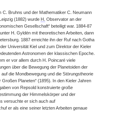
onom C. Bruhns und der Mathematiker C. Neumann
 Leipzig (1882) wurde
H.
Observator an der
nomischen Gesellschaft“ beteiligt war. 1884-87
unter H. Gyldén mit theoretischen Arbeiten, dann
etersburg. 1887 erreichte ihn der Ruf nach Gotha
er Universität Kiel und zum Direktor der Kieler
bedeutenden Astronomen der klassischen Epoche.
em er vor allem durch H. Poincaré viele
ungen über die Bewegung der Planetoiden der
auf die Mondbewegung und die Störungstheorie
Großen Planeten“ (1895). In den Kieler Jahren
ngaben von Repsold konstruierte große
nbestimmung der Himmelskörper und der
 versuchte er sich auch auf
uf er als eine seiner letzten Arbeiten genaue