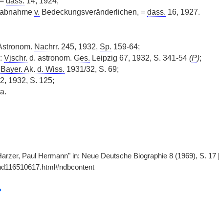
 =
dass.
14, 1924;
tsabnahme
v.
Bedeckungsveränderlichen, =
dass.
16, 1927.
 Astronom.
Nachrr.
245, 1932,
Sp.
159-64;
n:
Vjschr.
d. astronom.
Ges.
Leipzig 67, 1932, S. 341-54
(
P
)
;
.
Bayer. Ak. d. Wiss.
1931/32, S. 69;
, 1932, S. 125;
 a.
"Harzer, Paul Hermann" in: Neue Deutsche Biographie 8 (1969), S. 17 
gnd116510617.html#ndbcontent