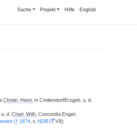
Suche
Projekt
Hilfe
English
rs
Chrstn.
Heinr.
in Crottendorf/Erzgeb. u. d.
 u. d.
Charl.
Wilh.
Concordia Engel;
ansen (
†
1874
, s.
NDB
VII);