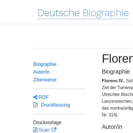
Deutsche
Biographie
Floren
Biographie
Biographie
Autor/in
Zitierweise
Florens IV.
, So
Ziel der Turnier
Utrechter Bisch
RDF
Lanzenstechen, 
Druckfassung
das merkwürdigs
Nr. 314).
Druckvorlage
Autor/in
Scan