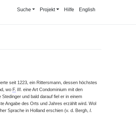
Suche
Projekt
Hilfe
English
ierte seit 1223, ein Rittersmann, dessen höchstes
and, wo
F.
III.
eine Art Condominium mit den
tedinger und bald darauf fiel er in einem
e Angabe des Orts und Jahres erzählt wird. Wol
her Sprache in Holland erschien (v. d. Bergh,
I.