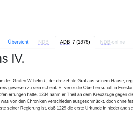
Übersicht
NDB
ADB
7 (1878)
NDB
-online
s IV.
hn des Grafen Wilhelm
I.
, der dreizehnte Graf aus seinem Hause, reg
preis gewesen zu sein scheint. Er verlor die Oberherrschaft in Friesl
öfen errungen hatte. 1234 nahm er Theil an dem Kreuzzuge gegen die S
was von den Chroniken verschieden ausgeschmückt, doch ohne fest
te seiner Regierung ist, daß 1229 die erste Urkunde in niederländisc