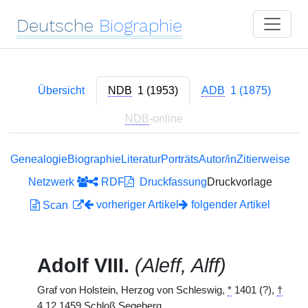
Deutsche
Biographie
Übersicht
NDB
1 (1953)
ADB
1 (1875)
NDB
-online
Genealogie
Biographie
Literatur
Porträts
Autor/in
Zitierweise
Netzwerk
RDF
Druckfassung
Druckvorlage
vorheriger Artikel
folgender Artikel
Scan
Adolf VIII.
(Aleff, Alff)
Graf von Holstein, Herzog von Schleswig,
*
1401 (?),
†
4.12.1459 Schloß Segeberg.