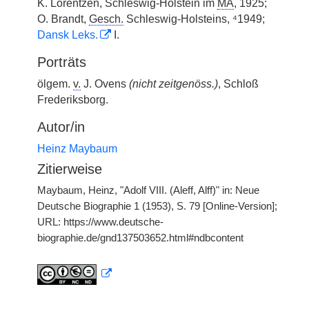
K. Lorentzen, Schleswig-Holstein im
MA
, 1925;
O. Brandt,
Gesch.
Schleswig-Holsteins, ⁴1949;
Dansk Leks.
I.
Porträts
ölgem.
v.
J. Ovens
(nicht zeitgenöss.)
, Schloß
Frederiksborg.
Autor/in
Heinz Maybaum
Zitierweise
Maybaum, Heinz, "Adolf VIII. (Aleff, Alff)" in: Neue
Deutsche Biographie 1 (1953), S. 79 [Online-Version];
URL: https://www.deutsche-
biographie.de/gnd137503652.html#ndbcontent