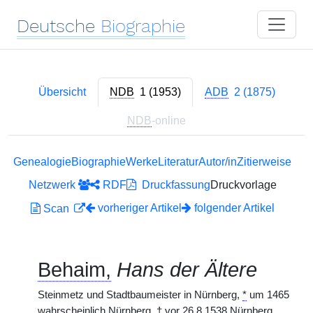
Deutsche
Biographie
Übersicht
NDB
1 (1953)
ADB
2 (1875)
NDB
-online
Genealogie
Biographie
Werke
Literatur
Autor/in
Zitierweise
Netzwerk
RDF
Druckfassung
Druckvorlage
vorheriger Artikel
folgender Artikel
Scan
Behaim,
Hans der Ältere
Steinmetz und Stadtbaumeister in Nürnberg,
*
um 1465
wahrscheinlich Nürnberg,
†
vor 26.8.1538 Nürnberg.