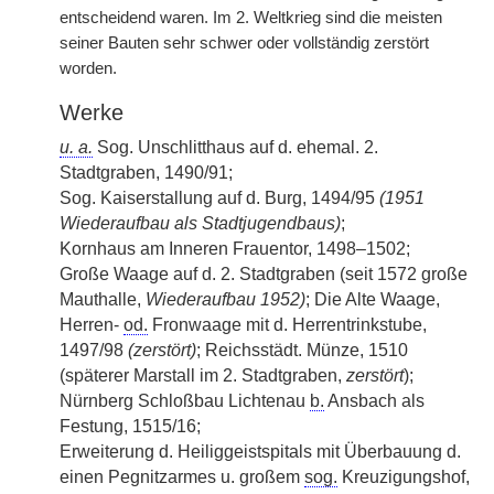
entscheidend waren. Im 2. Weltkrieg sind die meisten
seiner Bauten sehr schwer oder vollständig zerstört
worden.
Werke
u. a.
Sog. Unschlitthaus auf d. ehemal. 2.
Stadtgraben, 1490/91;
Sog. Kaiserstallung auf d. Burg, 1494/95
(1951
Wiederaufbau als Stadtjugendbaus)
;
Kornhaus am Inneren Frauentor, 1498–1502;
Große Waage auf d. 2. Stadtgraben (seit 1572 große
Mauthalle,
Wiederaufbau 1952)
; Die Alte Waage,
Herren-
od.
Fronwaage mit d. Herrentrinkstube,
1497/98
(zerstört)
; Reichsstädt. Münze, 1510
(späterer Marstall im 2. Stadtgraben,
zerstört
);
Nürnberg Schloßbau Lichtenau
b.
Ansbach als
Festung, 1515/16;
Erweiterung d. Heiliggeistspitals mit Überbauung d.
einen Pegnitzarmes u. großem
sog.
Kreuzigungshof,