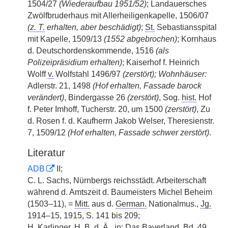
1504/27
(Wiederaufbau 1951/52)
; Landauersches
Zwölfbruderhaus mit Allerheiligenkapelle, 1506/07
(
z. T.
erhalten, aber beschädigt)
;
St.
Sebastiansspital
mit Kapelle, 1509/13
(1552 abgebrochen)
; Kornhaus
d. Deutschordenskommende, 1516
(als
Polizeipräsidium erhalten)
; Kaiserhof f. Heinrich
Wolff
v.
Wolfstahl 1496/97
(zerstört); Wohnhäuser:
Adlerstr. 21, 1498
(Hof erhalten, Fassade barock
verändert)
, Bindergasse 26
(zerstört)
, Sog.
hist.
Hof
f. Peter Imhoff, Tucherstr. 20, um 1500
(zerstört)
, Zu
d. Rosen f. d. Kaufherrn Jakob Welser, Theresienstr.
7, 1509/12
(Hof erhalten, Fassade schwer zerstört)
.
Literatur
ADB
II;
C. L. Sachs, Nürnbergs reichsstädt. Arbeiterschaft
während d. Amtszeit d. Baumeisters Michel Beheim
(1503–11), =
Mitt.
aus d.
German.
Nationalmus.,
Jg.
1914–15, 1915, S. 141 bis 209;
H. Karlinger, H.
B.
d. Ä.
, in: Das Bayerland,
Bd.
49,