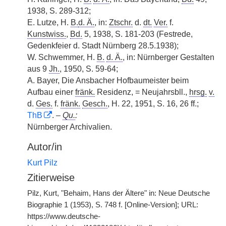
1938, S. 289-312;
E. Lutze, H.
B.
d. Ä.
, in:
Ztschr.
d.
dt.
Ver.
f.
Kunstwiss.
,
Bd.
5, 1938, S. 181-203 (Festrede,
Gedenkfeier d. Stadt Nürnberg 28.5.1938);
W. Schwemmer, H.
B.
d. Ä.
, in: Nürnberger Gestalten
aus 9
Jh.
, 1950, S. 59-64;
A. Bayer, Die Ansbacher Hofbaumeister beim
Aufbau einer
fränk.
Residenz, = Neujahrsbll.,
hrsg.
v.
d.
Ges.
f.
fränk.
Gesch.
, H. 22, 1951, S. 16, 26 ff.;
ThB
. –
Qu.
:
Nürnberger Archivalien.
Autor/in
Kurt Pilz
Zitierweise
Pilz, Kurt, "Behaim, Hans der Ältere" in: Neue Deutsche
Biographie 1 (1953), S. 748 f. [Online-Version]; URL:
https://www.deutsche-