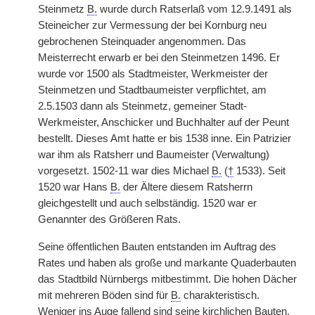
Steinmetz
B.
wurde durch Ratserlaß vom 12.9.1491 als
Steineicher zur Vermessung der bei Kornburg neu
gebrochenen Steinquader angenommen. Das
Meisterrecht erwarb er bei den Steinmetzen 1496. Er
wurde vor 1500 als Stadtmeister, Werkmeister der
Steinmetzen und Stadtbaumeister verpflichtet, am
2.5.1503 dann als Steinmetz, gemeiner Stadt-
Werkmeister, Anschicker und Buchhalter auf der Peunt
bestellt. Dieses Amt hatte er bis 1538 inne. Ein Patrizier
war ihm als Ratsherr und Baumeister (Verwaltung)
vorgesetzt. 1502-11 war dies Michael
B.
(
†
1533). Seit
1520 war Hans
B.
der Ältere diesem Ratsherrn
gleichgestellt und auch selbständig. 1520 war er
Genannter des Größeren Rats.
Seine öffentlichen Bauten entstanden im Auftrag des
Rates und haben als große und markante Quaderbauten
das Stadtbild Nürnbergs mitbestimmt. Die hohen Dächer
mit mehreren Böden sind für
B.
charakteristisch.
Weniger ins Auge fallend sind seine kirchlichen Bauten.