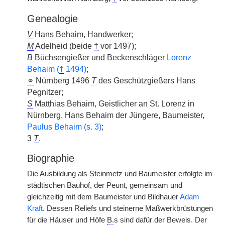
Genealogie
V
Hans Behaim, Handwerker;
M
Adelheid (beide
†
vor 1497);
B
Büchsengießer und Beckenschläger
Lorenz
Behaim (
†
1494)
;
⚭
Nürnberg 1496
T
des Geschützgießers Hans
Pegnitzer;
S
Matthias Behaim, Geistlicher an
St.
Lorenz in
Nürnberg, Hans Behaim der Jüngere, Baumeister,
Paulus Behaim (s. 3)
;
3
T
.
Biographie
Die Ausbildung als Steinmetz und Baumeister erfolgte im
städtischen Bauhof, der Peunt, gemeinsam und
gleichzeitig mit dem Baumeister und Bildhauer
Adam
Kraft
. Dessen Reliefs und steinerne Maßwerkbrüstungen
für die Häuser und Höfe
B.
s sind dafür der Beweis. Der