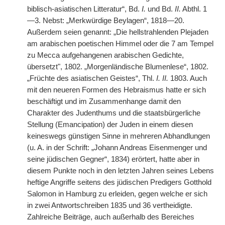
biblisch-asiatischen Litteratur“, Bd.
I.
und Bd.
II.
Abthl. 1
—3. Nebst: „Merkwürdige Beylagen“, 1818—20.
Außerdem seien genannt: „Die hellstrahlenden Plejaden
am arabischen poetischen Himmel oder die 7 am Tempel
zu Mecca aufgehangenen arabischen Gedichte,
übersetzt", 1802. „Morgenländische Blumenlese“, 1802.
„Früchte des asiatischen Geistes“, Thl.
I. II.
1803. Auch
mit den neueren Formen des Hebraismus hatte er sich
beschäftigt und im Zusammenhange damit den
Charakter des Judenthums und die staatsbürgerliche
Stellung (Emancipation) der Juden in einem diesen
keineswegs günstigen Sinne in mehreren Abhandlungen
(u. A. in der Schrift: „Johann Andreas Eisenmenger und
seine jüdischen Gegner“, 1834) erörtert, hatte aber in
diesem Punkte noch in den letzten Jahren seines Lebens
heftige Angriffe seitens des jüdischen Predigers Gotthold
Salomon in Hamburg zu erleiden, gegen welche er sich
in zwei Antwortschreiben 1835 und 36 vertheidigte.
Zahlreiche Beiträge, auch außerhalb des Bereiches