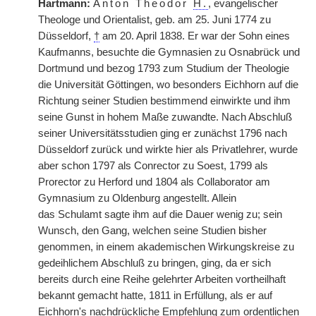
Hartmann:
Anton Theodor
H.
, evangelischer
Theologe und Orientalist, geb. am 25. Juni 1774 zu
Düsseldorf,
†
am 20. April 1838. Er war der Sohn eines
Kaufmanns, besuchte die Gymnasien zu Osnabrück und
Dortmund und bezog 1793 zum Studium der Theologie
die Universität Göttingen, wo besonders Eichhorn auf die
Richtung seiner Studien bestimmend einwirkte und ihm
seine Gunst in hohem Maße zuwandte. Nach Abschluß
seiner Universitätsstudien ging er zunächst 1796 nach
Düsseldorf zurück und wirkte hier als Privatlehrer, wurde
aber schon 1797 als Conrector zu Soest, 1799 als
Prorector zu Herford und 1804 als Collaborator am
Gymnasium zu Oldenburg angestellt. Allein
das
|
Schulamt sagte ihm auf die Dauer wenig zu; sein
Wunsch, den Gang, welchen seine Studien bisher
genommen, in einem akademischen Wirkungskreise zu
gedeihlichem Abschluß zu bringen, ging, da er sich
bereits durch eine Reihe gelehrter Arbeiten vortheilhaft
bekannt gemacht hatte, 1811 in Erfüllung, als er auf
Eichhorn's nachdrückliche Empfehlung zum ordentlichen