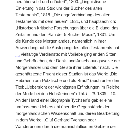
neu übersetzt und erläutert", 1800. „Linguistische
Einleitung in das Studium der Bücher des alten
Testaments", 1818. „Die enge Verbindung des alten
Testaments mit dem neuen“, 1831, und hauptsächlich:
„Historisch-kritische Forschungen über die Bildung, das
Zeitalter und den Plan der 5 Bücher Mosis“, 1831. Um
die Kunde des Morgenlandes, namentlich in ihrer
Anwendung auf die Auslegung des alten Testaments hat
H.
vielfältige Verdienste; mit Vorliebe ging er den Sitten
und Gebräuchen, der Denk- und Anschauungsweise der
Morgenländer und dem Geiste ihrer Litteratur nach. Die
geschätzteste Frucht dieser Studien ist das Werk: „Die
Hebräerin am Putztische und als Braut“ (auch unter dem
Titel: „Uebersicht der wichtigsten Erfindungen im Reiche
der Mode bei den Hebräerinnen") Thl.
I—III.
1809—10.
An der Hand einer Biographie Tychsen's gab er eine
umfassende Uebersicht über die Gegenstände der
morgenländischen Wissenschaft und deren Bearbeitung
in dem Werke: „Oluf Gerhard Tychsen oder
Wanderungen durch die mannichfaltigsten Gebiete der