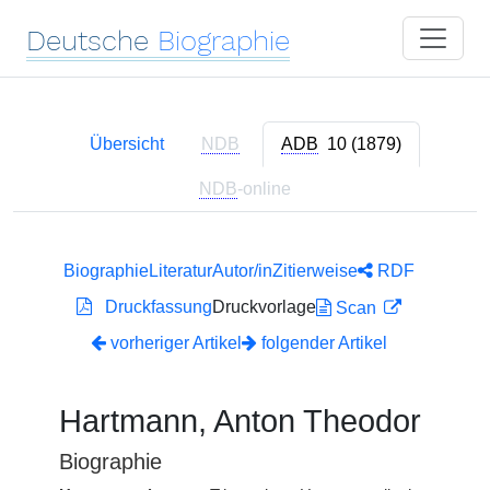
Deutsche
Biographie
Übersicht
NDB
ADB
10 (1879)
NDB
-online
Biographie
Literatur
Autor/in
Zitierweise
RDF
Druckfassung
Druckvorlage
Scan
vorheriger Artikel
folgender Artikel
Hartmann, Anton Theodor
Biographie