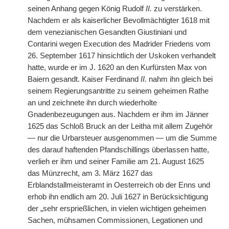
seinen Anhang gegen König Rudolf
II.
zu verstärken.
Nachdem er als kaiserlicher Bevollmächtigter 1618 mit
dem venezianischen Gesandten Giustiniani und
Contarini wegen Execution des Madrider Friedens vom
26. September 1617 hinsichtlich der Uskoken verhandelt
hatte, wurde er im J. 1620 an den Kurfürsten Max von
Baiern gesandt. Kaiser Ferdinand
II.
nahm ihn gleich bei
seinem Regierungsantritte zu seinem geheimen Rathe
an und zeichnete ihn durch wiederholte
Gnadenbezeugungen aus. Nachdem er ihm im Jänner
1625 das Schloß Bruck an der Leitha mit allem Zugehör
— nur die Urbarsteuer ausgenommen — um die Summe
des darauf haftenden Pfandschillings überlassen hatte,
verlieh er ihm und seiner Familie am 21. August 1625
das Münzrecht, am 3. März 1627 das
Erblandstallmeisteramt in Oesterreich ob der Enns und
erhob ihn endlich am 20. Juli 1627 in Berücksichtigung
der „sehr ersprießlichen, in vielen wichtigen geheimen
Sachen, mühsamen Commissionen,
|
Legationen und