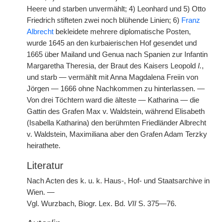
Heere und starben unvermählt; 4) Leonhard und 5) Otto
Friedrich stifteten zwei noch blühende Linien; 6)
Franz
Albrecht
bekleidete mehrere diplomatische Posten,
wurde 1645 an den kurbaierischen Hof gesendet und
1665 über Mailand und Genua nach Spanien zur Infantin
Margaretha Theresia, der Braut des Kaisers Leopold
I.
,
und starb — vermählt mit Anna Magdalena Freiin von
Jörgen — 1666 ohne Nachkommen zu hinterlassen. —
Von drei Töchtern ward die älteste — Katharina — die
Gattin des Grafen Max v. Waldstein, während Elisabeth
(Isabella Katharina) den berühmten Friedländer Albrecht
v. Waldstein, Maximiliana aber den Grafen Adam Terzky
heirathete.
Literatur
Nach Acten des k. u. k. Haus-, Hof- und Staatsarchive in
Wien. —
Vgl. Wurzbach, Biogr. Lex. Bd.
VII
S. 375—76.