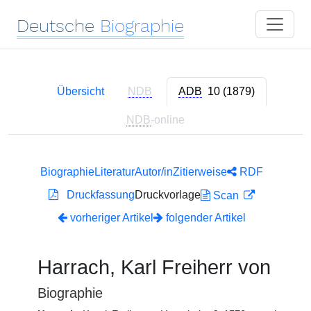
Deutsche
Biographie
Übersicht
NDB
ADB
10 (1879)
NDB
-online
Biographie
Literatur
Autor/in
Zitierweise
RDF
Druckfassung
Druckvorlage
Scan
vorheriger Artikel
folgender Artikel
Harrach, Karl Freiherr von
Biographie