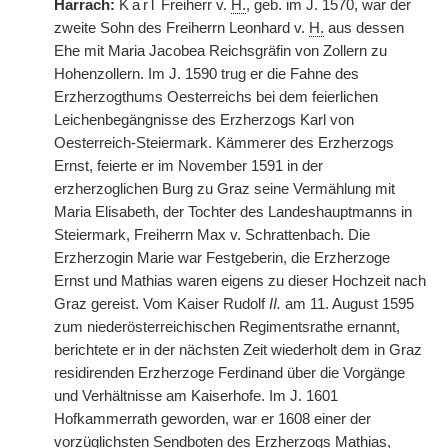
Harrach:
Karl
Freiherr v.
H.
, geb. im J. 1570, war der
zweite Sohn des Freiherrn Leonhard v.
H.
aus dessen
Ehe mit Maria Jacobea Reichsgräfin von Zollern zu
Hohenzollern. Im J. 1590 trug er die Fahne des
Erzherzogthums Oesterreichs bei dem feierlichen
Leichenbegängnisse des Erzherzogs Karl von
Oesterreich-Steiermark. Kämmerer des Erzherzogs
Ernst, feierte er im November 1591 in der
erzherzoglichen Burg zu Graz seine Vermählung mit
Maria Elisabeth, der Tochter des Landeshauptmanns in
Steiermark, Freiherrn Max v. Schrattenbach. Die
Erzherzogin Marie war Festgeberin, die Erzherzoge
Ernst und Mathias waren eigens zu dieser Hochzeit nach
Graz gereist. Vom Kaiser Rudolf
II.
am 11. August 1595
zum niederösterreichischen Regimentsrathe ernannt,
berichtete er in der nächsten Zeit wiederholt dem in Graz
residirenden Erzherzoge Ferdinand über die Vorgänge
und Verhältnisse am Kaiserhofe. Im J. 1601
Hofkammerrath geworden, war er 1608 einer der
vorzüglichsten Sendboten des Erzherzogs Mathias,