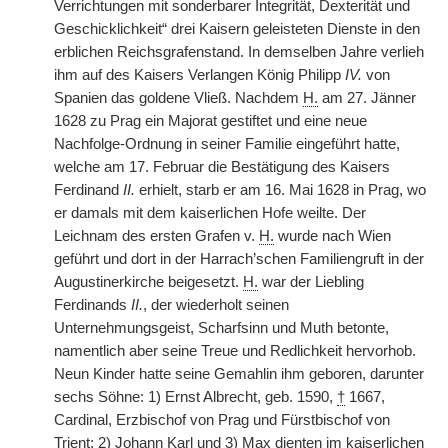
Verrichtungen mit sonderbarer Integrität, Dexterität und
Geschicklichkeit“ drei Kaisern geleisteten Dienste in den
erblichen Reichsgrafenstand. In demselben Jahre verlieh
ihm auf des Kaisers Verlangen König Philipp
IV.
von
Spanien das goldene Vließ. Nachdem
H.
am 27. Jänner
1628 zu Prag ein Majorat gestiftet und eine neue
Nachfolge-Ordnung in seiner Familie eingeführt hatte,
welche am 17. Februar die Bestätigung des Kaisers
Ferdinand
II.
erhielt, starb er am 16. Mai 1628 in Prag, wo
er damals mit dem kaiserlichen Hofe weilte. Der
Leichnam des ersten Grafen v.
H.
wurde nach Wien
geführt und dort in der Harrach’schen Familiengruft in der
Augustinerkirche beigesetzt.
H.
war der Liebling
Ferdinands
II.
, der wiederholt seinen
Unternehmungsgeist, Scharfsinn und Muth betonte,
namentlich aber seine Treue und Redlichkeit hervorhob.
Neun Kinder hatte seine Gemahlin ihm geboren, darunter
sechs Söhne: 1) Ernst Albrecht, geb. 1590,
†
1667,
Cardinal, Erzbischof von Prag und Fürstbischof von
Trient; 2) Johann Karl und 3) Max dienten im kaiserlichen