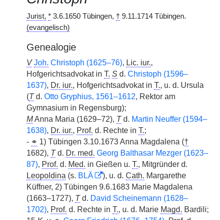
Jurist,
*
3.6.1650 Tübingen,
†
9.11.1714 Tübingen.
(evangelisch)
Genealogie
V
Joh.
Christoph (1625–76)
,
Lic. iur.
,
Hofgerichtsadvokat in
T.
S
d.
Christoph (1596–
1637)
,
Dr. iur.
, Hofgerichtsadvokat in
T.
, u. d. Ursula
(
T
d.
Otto Gryphius, 1561–1612
, Rektor am
Gymnasium in Regensburg);
M
Anna Maria (1629–72),
T
d.
Martin Neuffer (1594–
1638)
,
Dr. iur.
,
Prof.
d. Rechte in
T.
;
-
⚭
1) Tübingen 3.10.1673 Anna Magdalena (
†
1682),
T
d.
Dr. med.
Georg Balthasar Mezger (1623–
87)
,
Prof.
d.
Med.
in Gießen u.
T.
, Mitgründer d.
Leopoldina
(s.
BLÄ
), u. d.
Cath.
Margarethe
Küffner, 2) Tübingen 9.6.1683 Marie Magdalena
(1663–1727),
T
d.
David Scheinemann (1628–
1702)
,
Prof.
d. Rechte in
T.
, u. d. Marie
Magd.
Bardili;