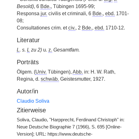
Besold)
, 6
Bde.
, Tübingen 1695-99;
Responsa
jur.
civilis et criminali, 6
Bde.
,
ebd.
1701-
08;
Consultationes crim. et
civ.
, 2
Bde.
,
ebd.
1710-12.
Literatur
L
. s.
L
zu 2)
u.
z.
Gesamtfam.
Porträts
Ölgem. (
Univ.
Tübingen),
Abb.
in: H. W. Rath,
Regina, d.
schwäb.
Geistesmutter, 1927.
Autor/in
Claudio Soliva
Zitierweise
Soliva, Claudio, "Harpprecht, Ferdinand Christoph" in:
Neue Deutsche Biographie 7 (1966), S. 695 [Online-
Version]; URL: https://www.deutsche-