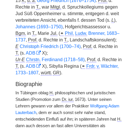
15
K
,
u. a.
Georg Friedrich (1676–1754)
.
Prof.
d.
Rechte in
T.
, war
Mitgl.
d. Spruchkollegiums gegen
Jud Süß Oppenheimer u. stimmte, entgegen d. weit
verbreiteten Ansicht, ebenfalls f. dessen Tod (s.
L
),
Johannes (1693–1750)
, Hofgerichtsassessor u.
Bgm.
in
T.
, Marie
Jul.
(
⚭
Phil.
Ludw.
Brenner, 1683–
1737
,
Prof.
d. Rechte in
T.
, Landschaftskonsulent);
E
Christoph Friedrich (1700–74)
,
Prof.
d. Rechte in
T.
(s.
ADB
X);
Ur-E
Chrstn.
Ferdinand (1718–58)
,
Prof.
d. Rechte in
T.
(s.
ADB
X), Sibylla Regina (
⚭
Frdr.
v.
Wächter,
1733–1807
,
württ.
GR
).
Biographie
In Tübingen oblag
H.
philosophischen und juristischen
Studien (Promotion zum
Dr. iur.
1673). Unter seinen
Lehrern gewann vor allem der Praktiker
Wolfgang Adam
Lauterbach
, dem er auch sonst sehr nahe stand,
entscheidenden Einfluß auf ihn; in späteren Jahren hat
H.
dann auch dessen an fast allen Universitäten als