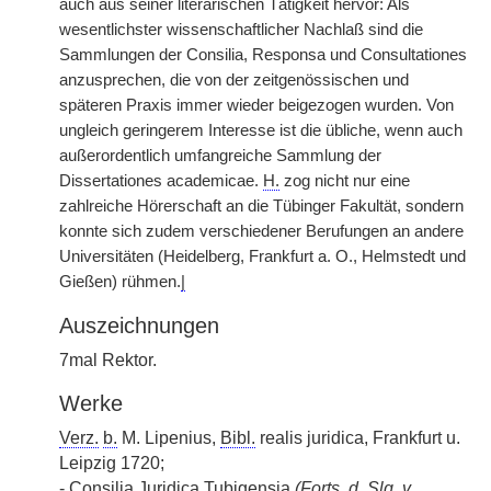
auch aus seiner literarischen Tätigkeit hervor: Als
wesentlichster wissenschaftlicher Nachlaß sind die
Sammlungen der Consilia, Responsa und Consultationes
anzusprechen, die von der zeitgenössischen und
späteren Praxis immer wieder beigezogen wurden. Von
ungleich geringerem Interesse ist die übliche, wenn auch
außerordentlich umfangreiche Sammlung der
Dissertationes academicae.
H.
zog nicht nur eine
zahlreiche Hörerschaft an die Tübinger Fakultät, sondern
konnte sich zudem verschiedener Berufungen an andere
Universitäten (Heidelberg, Frankfurt a. O., Helmstedt und
Gießen) rühmen.
|
Auszeichnungen
7mal Rektor.
Werke
Verz.
b.
M. Lipenius,
Bibl.
realis juridica, Frankfurt u.
Leipzig 1720;
- Consilia Juridica Tubigensia
(Forts. d.
Slg.
v.