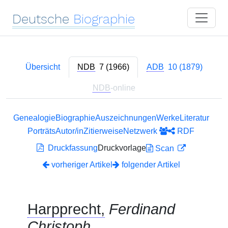
Deutsche
Biographie
Übersicht
NDB
7 (1966)
ADB
10 (1879)
NDB
-online
Genealogie
Biographie
Auszeichnungen
Werke
Literatur
Porträts
Autor/in
Zitierweise
Netzwerk
RDF
Druckfassung
Druckvorlage
Scan
vorheriger Artikel
folgender Artikel
Harpprecht,
Ferdinand
Christoph