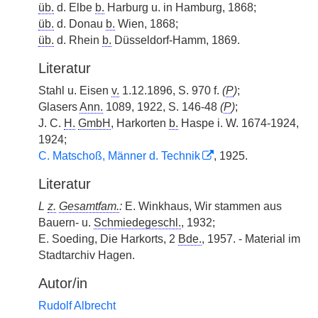
üb.
d. Elbe
b.
Harburg u. in Hamburg, 1868;
üb.
d. Donau
b.
Wien, 1868;
üb.
d. Rhein
b.
Düsseldorf-Hamm, 1869.
Literatur
Stahl u. Eisen
v.
1.12.1896, S. 970 f.
(
P
)
;
Glasers
Ann.
1089, 1922, S. 146-48
(
P
)
;
J. C.
H.
GmbH
, Harkorten
b.
Haspe i. W. 1674-1924,
1924;
C. Matschoß, Männer d. Technik
, 1925.
Literatur
L
z.
Gesamtfam.
:
E. Winkhaus, Wir stammen aus
Bauern- u.
Schmiedegeschl.
, 1932;
E. Soeding, Die Harkorts, 2
Bde.
, 1957. - Material im
Stadtarchiv Hagen.
Autor/in
Rudolf Albrecht