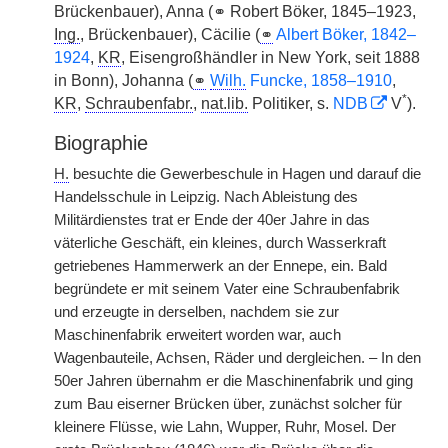
Brückenbauer), Anna (⚭ Robert Böker, 1845–1923,
Ing.
, Brückenbauer), Cäcilie (
⚭
Albert Böker, 1842–
1924
,
KR
, Eisengroßhändler in New York, seit 1888
in Bonn), Johanna (
⚭
Wilh.
Funcke, 1858–1910
,
*
KR
,
Schraubenfabr.
,
nat.lib.
Politiker, s.
NDB
V
).
Biographie
H.
besuchte die Gewerbeschule in Hagen und darauf die
Handelsschule in Leipzig. Nach Ableistung des
Militärdienstes trat er Ende der 40er Jahre in das
väterliche Geschäft, ein kleines, durch Wasserkraft
getriebenes Hammerwerk an der Ennepe, ein. Bald
begründete er mit seinem Vater eine Schraubenfabrik
und erzeugte in derselben, nachdem sie zur
Maschinenfabrik erweitert worden war, auch
Wagenbauteile, Achsen, Räder und dergleichen. – In den
50er Jahren übernahm er die Maschinenfabrik und ging
zum Bau eiserner Brücken über, zunächst solcher für
kleinere Flüsse, wie Lahn, Wupper, Ruhr, Mosel. Der