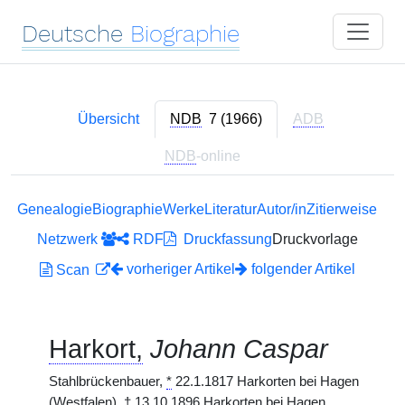
Deutsche
Biographie
Übersicht
NDB
7 (1966)
ADB
NDB
-online
Genealogie
Biographie
Werke
Literatur
Autor/in
Zitierweise
Netzwerk
RDF
Druckfassung
Druckvorlage
vorheriger Artikel
folgender Artikel
Scan
Harkort,
Johann Caspar
Stahlbrückenbauer,
*
22.1.1817 Harkorten bei Hagen
(Westfalen),
†
13.10.1896 Harkorten bei Hagen