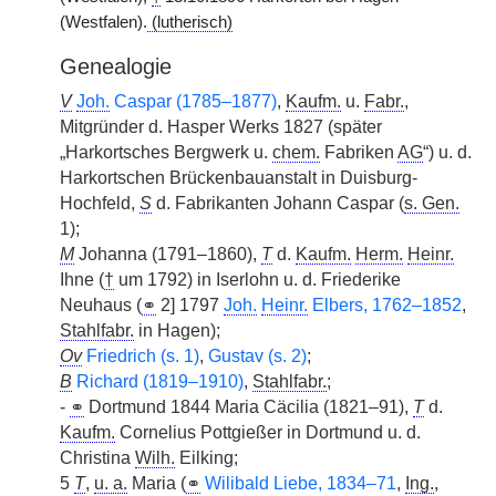
(Westfalen).
(lutherisch)
Genealogie
V
Joh.
Caspar (1785–1877)
,
Kaufm.
u.
Fabr.
,
Mitgründer d. Hasper Werks 1827 (später
„Harkortsches Bergwerk u.
chem.
Fabriken
AG
“) u. d.
Harkortschen Brückenbauanstalt in Duisburg-
Hochfeld,
S
d. Fabrikanten Johann Caspar (
s. Gen.
1);
M
Johanna (1791–1860),
T
d.
Kaufm.
Herm.
Heinr.
Ihne (
†
um 1792) in Iserlohn u. d. Friederike
Neuhaus (
⚭
2] 1797
Joh.
Heinr.
Elbers, 1762–1852
,
Stahlfabr.
in Hagen);
Ov
Friedrich (s. 1)
,
Gustav (s. 2)
;
B
Richard (1819–1910)
,
Stahlfabr.
;
-
⚭
Dortmund 1844 Maria Cäcilia (1821–91),
T
d.
Kaufm.
Cornelius Pottgießer in Dortmund u. d.
Christina
Wilh.
Eilking;
5
T
,
u. a.
Maria (
⚭
Wilibald Liebe, 1834–71
,
Ing.
,