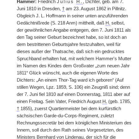
Hammer:
Friedrich
Julius
H.
, Dichter, geb. am 7.
Juni 1810 in Dresden,
†
am 23. August 1862 in Pillnitz.
Obgleich J. L. Hoffmann in seiner unten anzuführenden
Gedächtnißrede (S. 218 Anm) mittheilt, daß
H.
selbst,
der gewöhnlichen Angabe entgegen, den 7. Juni 1811 als
den Tag seiner Geburt bezeichnet habe, so ist doch an
dem bestrittenen Geburtsjahre festzuhalten, weil für
dieses außer der Thatsache, daß sich ein gedrucktes
Spruchband erhalten hat, mit welchem Hammer's Mutter
im Namen des Kindes dem Großvater „zum neuen Jahr
1811“ Glück wünscht, auch die eigenen Worte des
Dichters: „An einem Thor-Tag ward ich geboren“ (Auf
stillen Wegen, Lpz. 1859, S. 106) ein Zeugniß sind; denn
der 7. Juni fiel 1810 auf einen Donnerstag, 1811 aber auf
einen Freitag. Sein Vater, Friedrich August
H.
(geb. 1785,
†
1855), zuerst Quartiermeister bei dem kurfürstlich
sächsischen Garde-du-Corps-Regiment, zuletzt
Rechnungssecretär bei dem königlichen Ministerium des
Innern, soll durch den Rath seines Vorgesetzten, des
Ministers Bernhard von Lindenau, der sich für die