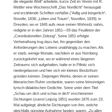
die elegante Welt“ arbeitete, kurze Zeit im Verein mit R.
Mettler eine Wochenschrift „Das Nordlicht" herausgab
und erzählende Schriften verfaßte ("Adlig und bürgerlich“,
Novelle, 1838; „Leben und Traum“, Novellen, 1839); in
Dresden, wo er 1845 aufs neue seinen Wohnsitz nahm,
redigirte er in den Jahren 1851—59 das Feuilleton der
„Constitutionellen Zeitung“. Seine 1851 erfolgte
Verheirathung trug dazu bei, ihn gegenüber den
Anforderungen des Lebens unabhängig zu machen. Als
er starb, wenige Monate, nachdem er aus Nürnberg
zurückgekehrt war, wo er während eines längeren
Zeitraums sich aufgehalten, hatte er in Pillnitz sich
niedergelassen und hier sich ein kleines Besitzthum
gründen können. Diejenigen Werke, denen er seinen
litterarischen Ruhm verdankte, waren seine feinsinnigen
lyrisch-didaktischen Gedichte. Seine unter dem Titel
„Schau um dich und schau in dich“ erschienenen
Dichtungen (zuerst Leipzig 1851) wurden 1876 zum 23.
Mal aufgelegt; ähnliche Dichtungen von ihm, welche
gleichfalls günstige Aufnahme fanden, waren: „Zu allen