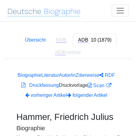
Deutsche
Biographie
Übersicht
NDB
ADB
10 (1879)
NDB
-online
Biographie
Literatur
Autor/in
Zitierweise
RDF
Druckfassung
Druckvorlage
Scan
vorheriger Artikel
folgender Artikel
Hammer, Friedrich Julius
Biographie