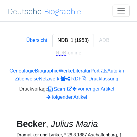
Deutsche
Biographie
Übersicht
NDB
1 (1953)
ADB
NDB
-online
Genealogie
Biographie
Werke
Literatur
Porträts
Autor/in
Zitierweise
Netzwerk
RDF
Druckfassung
Druckvorlage
vorheriger Artikel
Scan
folgender Artikel
Becker
,
Julius Maria
Dramatiker und Lyriker,
*
29.3.1887 Aschaffenburg,
†