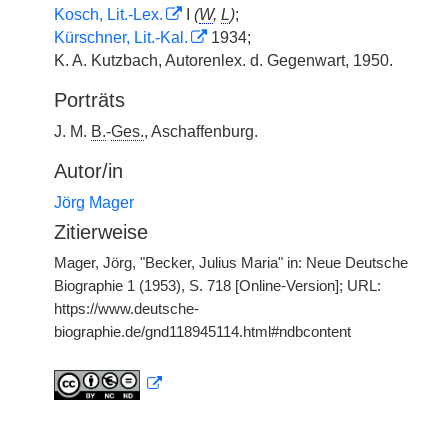
Kosch, Lit.-Lex.
I
(
W
,
L
)
;
Kürschner, Lit.-Kal.
1934;
K. A. Kutzbach, Autorenlex. d. Gegenwart, 1950.
Porträts
J. M.
B.
-
Ges.
, Aschaffenburg.
Autor/in
Jörg Mager
Zitierweise
Mager, Jörg, "Becker, Julius Maria" in: Neue Deutsche
Biographie 1 (1953), S. 718 [Online-Version]; URL:
https://www.deutsche-
biographie.de/gnd118945114.html#ndbcontent