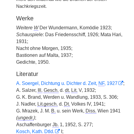
Nachkriegszeit.
Werke
Weitere
W
Der Wundermann, Komödie 1923;
Schauspiele:
Das Friedensschiff, 1926; Mata Hari,
1931;
Nacht ohne Morgen, 1935;
Bastionen auf Malta, 1937;
Gedichte, 1950.
Literatur
A. Soergel, Dichtung u. Dichter d. Zeit,
NF
, 1927
;
A. Salzer,
Ill.
Gesch.
d.
dt.
Lit.
V, 1932;
G. K. Brand, Werden u. Wandlung, 1933, S. 306;
J. Nadler,
Lit.gesch.
d.
Dt.
Volkes IV, 1941;
G. Mrazek, J. M.
B.
u. sein Werk,
Diss.
Wien 1941
(
ungedr.
)
;
Aschaffenburger
Jb.
1, 1952, S. 277;
Kosch, Kath. Dtld.
I;