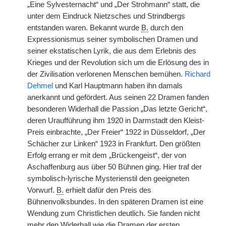
„Eine Sylvesternacht“ und „Der Strohmann“ statt, die
unter dem Eindruck Nietzsches und Strindbergs
entstanden waren. Bekannt wurde
B.
durch den
Expressionismus seiner symbolischen Dramen und
seiner ekstatischen Lyrik, die aus dem Erlebnis des
Krieges und der Revolution sich um die Erlösung des in
der Zivilisation verlorenen Menschen bemühen.
Richard
Dehmel
und Karl Hauptmann haben ihn damals
anerkannt und gefördert. Aus seinen 22 Dramen fanden
besonderen Widerhall die Passion „Das letzte Gericht“,
deren Uraufführung ihm 1920 in Darmstadt den Kleist-
Preis einbrachte, „Der Freier“ 1922 in Düsseldorf, „Der
Schächer zur Linken“ 1923 in Frankfurt. Den größten
Erfolg errang er mit dem „Brückengeist“, der von
Aschaffenburg aus über 50 Bühnen ging. Hier traf der
symbolisch-lyrische Mysterienstil den geeigneten
Vorwurf.
B.
erhielt dafür den Preis des
Bühnenvolksbundes. In den späteren Dramen ist eine
Wendung zum Christlichen deutlich. Sie fanden nicht
mehr den Widerhall wie die Dramen der ersten