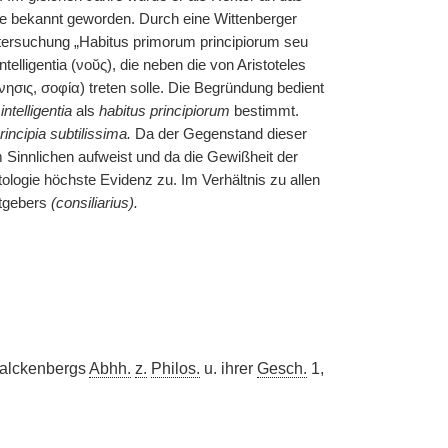
phie bekannt geworden. Durch eine Wittenberger
ntersuchung „Habitus primorum principiorum seu
telligentia (νοῠς), die neben die von Aristoteles
ησις, σοφία) treten solle. Die Begründung bedient
e
intelligentia
als
habitus principiorum
bestimmt.
incipia subtilissima.
Da der Gegenstand dieser
 Sinnlichen aufweist und da die Gewißheit der
ogie höchste Evidenz zu. Im Verhältnis zu allen
atgebers
(consiliarius).
 Falckenbergs
Abhh.
z.
Philos.
u. ihrer
Gesch.
1,