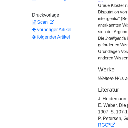
Graue Kloster n
Disputation von 
Druckvorlage
intelligentia“ (
Scan
anerkannten Wis
vorheriger Artikel
sich der Argume
folgender Artikel
Die
intelligentia
i
geforderten Wis
Grundlagen Vora
anderen Wissens
Werke
Weitere
W u. a
Literatur
J. Heidemann
E. Weber, Die
1907, S. 107-1
P. Petersen,
G
RGG³