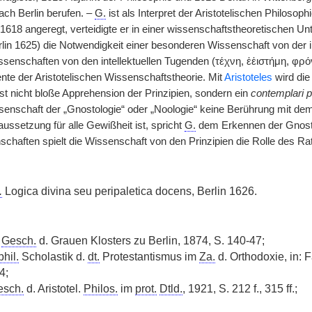
ach Berlin berufen. –
G.
ist als Interpret der Aristotelischen Philoso
1618 angeregt, verteidigte er
|
in einer wissenschaftstheoretischen U
Berlin 1625) die Notwendigkeit einer besonderen Wissenschaft von der in
senschaften von den intellektuellen Tugenden (τέχνη, ἐἐιστήμη, φρόν
nte der Aristotelischen Wissenschaftstheorie. Mit
Aristoteles
wird di
st nicht bloße Apprehension der Prinzipien, sondern ein
contemplari pr
senschaft der „Gnostologie“ oder „Noologie“ keine Berührung mit dem
ussetzung für alle Gewißheit ist, spricht
G.
dem Erkennen der Gnostol
chaften spielt die Wissenschaft von den Prinzipien die Rolle des R
.
Logica divina seu peripaletica docens, Berlin 1626.
,
Gesch.
d. Grauen Klosters zu Berlin, 1874, S. 140-47;
phil.
Scholastik d.
dt.
Protestantismus im
Za.
d. Orthodoxie, in:
4;
esch.
d. Aristotel.
Philos.
im
prot.
Dtld.
, 1921, S. 212 f., 315 ff.;