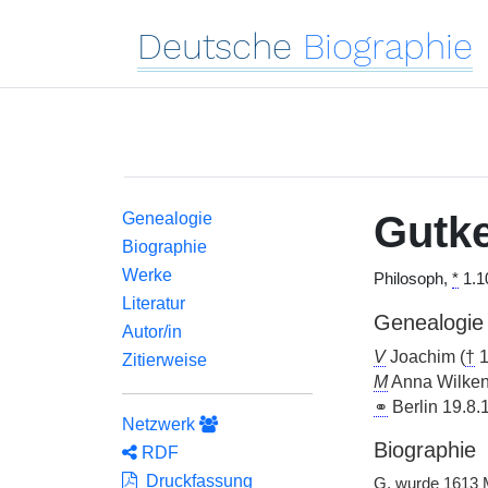
Deutsche
Biographie
Gutk
Genealogie
Biographie
Werke
Philosoph,
*
1.10
Literatur
Genealogie
Autor/in
V
Joachim (
†
1
Zitierweise
M
Anna Wilken
⚭
Berlin 19.8.
Netzwerk
Biographie
RDF
Druckfassung
G.
wurde 1613 Ma