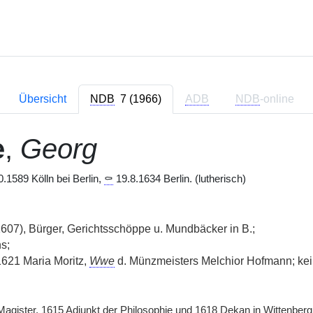
Übersicht
NDB
7 (1966)
ADB
NDB
-online
e
,
Georg
.1589 Kölln bei Berlin,
⚰
19.8.1634 Berlin. (lutherisch)
607), Bürger, Gerichtsschöppe u. Mundbäcker in B.;
s;
1621 Maria Moritz,
Wwe
d. Münzmeisters Melchior Hofmann; ke
gister, 1615 Adjunkt der Philosophie und 1618 Dekan in Wittenberg.