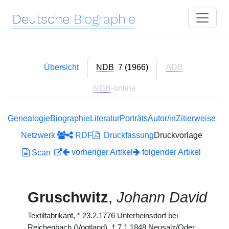
Deutsche
Biographie
Übersicht
NDB
7 (1966)
ADB
NDB
-online
Genealogie
Biographie
Literatur
Porträts
Autor/in
Zitierweise
Netzwerk
RDF
Druckfassung
Druckvorlage
vorheriger Artikel
folgender Artikel
Scan
Gruschwitz
,
Johann David
Textilfabrikant,
*
23.2.1776 Unterheinsdorf bei
Reichenbach (Vogtland),
†
7.1.1848 Neusalz/Oder.