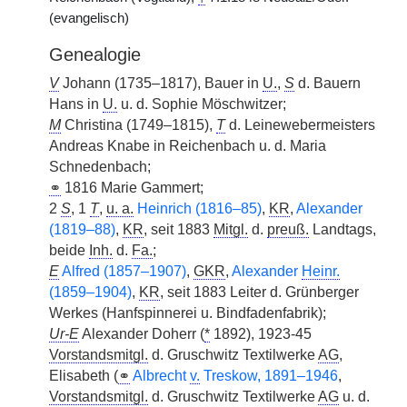
(evangelisch)
Genealogie
V
Johann (1735–1817), Bauer in
U.
,
S
d. Bauern
Hans in
U.
u. d. Sophie Möschwitzer;
M
Christina (1749–1815),
T
d. Leinewebermeisters
Andreas Knabe in Reichenbach u. d. Maria
Schnedenbach;
⚭
1816 Marie Gammert;
2
S
, 1
T
,
u. a.
Heinrich (1816–85)
,
KR
,
Alexander
(1819–88)
,
KR
, seit 1883
Mitgl.
d.
preuß.
Landtags,
beide
Inh.
d.
Fa.
;
E
Alfred (1857–1907)
,
GKR
,
Alexander
Heinr.
(1859–1904)
,
KR
, seit 1883 Leiter d. Grünberger
Werkes (Hanfspinnerei u. Bindfadenfabrik);
Ur-E
Alexander Doherr (
*
1892), 1923-45
Vorstandsmitgl.
d. Gruschwitz Textilwerke
AG
,
Elisabeth (
⚭
Albrecht
v.
Treskow, 1891–1946
,
Vorstandsmitgl.
d. Gruschwitz Textilwerke
AG
u. d.