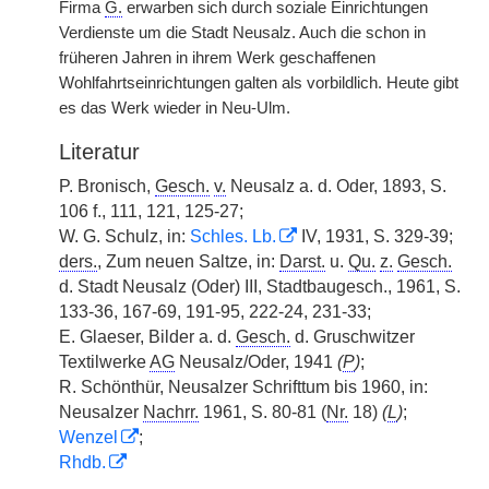
Firma
G.
erwarben sich durch soziale Einrichtungen
Verdienste um die Stadt Neusalz. Auch die schon in
früheren Jahren in ihrem Werk geschaffenen
Wohlfahrtseinrichtungen galten als vorbildlich. Heute gibt
es das Werk wieder in Neu-Ulm.
Literatur
P. Bronisch,
Gesch.
v.
Neusalz a. d. Oder, 1893, S.
106 f., 111, 121, 125-27;
W. G. Schulz, in:
Schles. Lb.
IV, 1931, S. 329-39;
ders.
, Zum neuen Saltze, in:
Darst.
u.
Qu.
z.
Gesch.
d. Stadt Neusalz (Oder) III, Stadtbaugesch., 1961, S.
133-36, 167-69, 191-95, 222-24, 231-33;
E. Glaeser, Bilder a. d.
Gesch.
d. Gruschwitzer
Textilwerke
AG
Neusalz/Oder, 1941
(
P
)
;
R. Schönthür, Neusalzer Schrifttum bis 1960, in:
Neusalzer
Nachrr.
1961, S. 80-81 (
Nr.
18)
(
L
)
;
Wenzel
;
Rhdb.