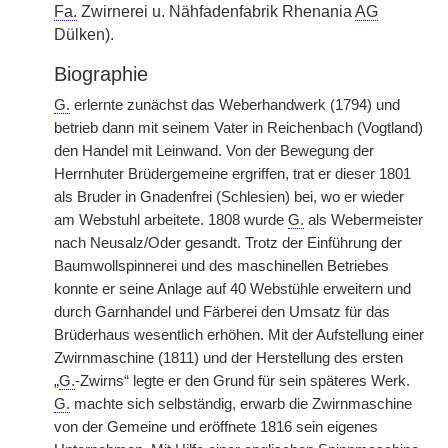
Fa.
Zwirnerei u. Nähfadenfabrik Rhenania
AG
Dülken).
Biographie
G.
erlernte zunächst das Weberhandwerk (1794) und
betrieb dann mit seinem Vater in Reichenbach (Vogtland)
den Handel mit Leinwand. Von der Bewegung der
Herrnhuter Brüdergemeine ergriffen, trat er dieser 1801
als Bruder in Gnadenfrei (Schlesien) bei, wo er wieder
am Webstuhl arbeitete. 1808 wurde
G.
als Webermeister
nach Neusalz/Oder gesandt. Trotz der Einführung der
Baumwollspinnerei und des maschinellen Betriebes
konnte er seine Anlage auf 40 Webstühle erweitern und
durch Garnhandel und Färberei den Umsatz für das
Brüderhaus wesentlich
|
erhöhen. Mit der Aufstellung einer
Zwirnmaschine (1811) und der Herstellung des ersten
„
G.
-Zwirns“ legte er den Grund für sein späteres Werk.
G.
machte sich selbständig, erwarb die Zwirnmaschine
von der Gemeine und eröffnete 1816 sein eigenes